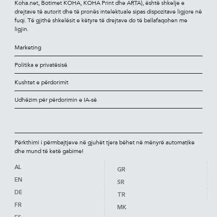
Koha.net, Botimet KOHA, KOHA Print dhe ARTA), është shkelje e
drejtave të autorit dhe të pronës intelektuale sipas dispozitave ligjore në
fuqi. Të gjithë shkelësit e këtyre të drejtave do të ballafaqohen me
ligjin.
Marketing
Politika e privatësisë
Kushtet e përdorimit
Udhëzim për përdorimin e IA-së
Përkthimi i përmbajtjeve në gjuhët tjera bëhet në mënyrë automatike
dhe mund të ketë gabime!
AL
GR
EN
SR
DE
TR
FR
MK