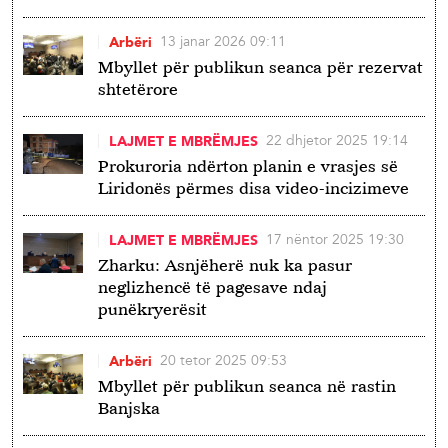
13 janar 2026 09:11
Arbëri
Mbyllet për publikun seanca për rezervat
shtetërore
22 dhjetor 2025 19:14
LAJMET E MBRËMJES
Prokuroria ndërton planin e vrasjes së
Liridonës përmes disa video-incizimeve
17 nëntor 2025 19:30
LAJMET E MBRËMJES
Zharku: Asnjëherë nuk ka pasur
neglizhencë të pagesave ndaj
punëkryerësit
20 tetor 2025 09:53
Arbëri
Mbyllet për publikun seanca në rastin
Banjska