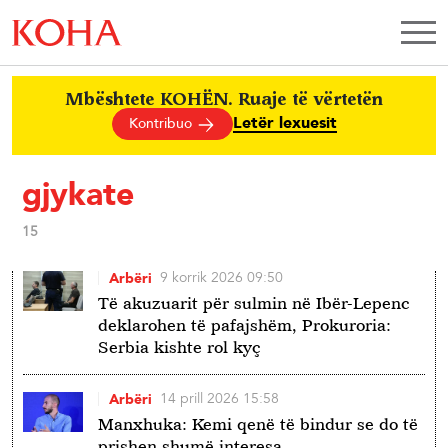
Mbështete KOHËN. Ruaje të vërtetën
Letër lexuesit
Kontribuo
gjykate
15
9 korrik 2026 09:50
Arbëri
Të akuzuarit për sulmin në Ibër-Lepenc
deklarohen të pafajshëm, Prokuroria:
Serbia kishte rol kyç
14 prill 2026 15:58
Arbëri
Manxhuka: Kemi qenë të bindur se do të
prishen shumë interesa