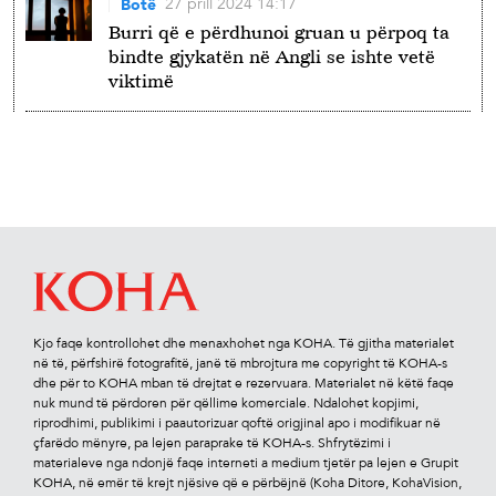
27 prill 2024 14:17
Botë
Burri që e përdhunoi gruan u përpoq ta
bindte gjykatën në Angli se ishte vetë
viktimë
Kjo faqe kontrollohet dhe menaxhohet nga KOHA. Të gjitha materialet
në të, përfshirë fotograﬁtë, janë të mbrojtura me copyright të KOHA-s
dhe për to KOHA mban të drejtat e rezervuara. Materialet në këtë faqe
nuk mund të përdoren për qëllime komerciale. Ndalohet kopjimi,
riprodhimi, publikimi i paautorizuar qoftë origjinal apo i modiﬁkuar në
çfarëdo mënyre, pa lejen paraprake të KOHA-s. Shfrytëzimi i
materialeve nga ndonjë faqe interneti a medium tjetër pa lejen e Grupit
KOHA, në emër të krejt njësive që e përbëjnë (Koha Ditore, KohaVision,