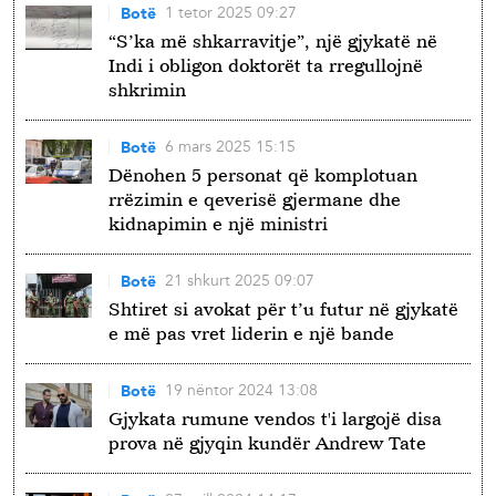
1 tetor 2025 09:27
Botë
“S’ka më shkarravitje”, një gjykatë në
Indi i obligon doktorët ta rregullojnë
shkrimin
6 mars 2025 15:15
Botë
Dënohen 5 personat që komplotuan
rrëzimin e qeverisë gjermane dhe
kidnapimin e një ministri
21 shkurt 2025 09:07
Botë
Shtiret si avokat për t’u futur në gjykatë
e më pas vret liderin e një bande
19 nëntor 2024 13:08
Botë
Gjykata rumune vendos t'i largojë disa
prova në gjyqin kundër Andrew Tate