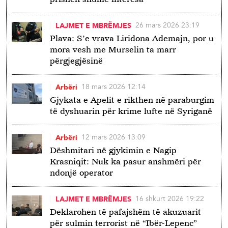
26 mars 2026 23:19
LAJMET E MBRËMJES
Plava: S’e vrava Liridona Ademajn, por u
mora vesh me Murselin ta marr
përgjegjësinë
18 mars 2026 12:14
Arbëri
Gjykata e Apelit e rikthen në paraburgim
të dyshuarin për krime lufte në Syriganë
12 mars 2026 13:09
Arbëri
Dëshmitari në gjykimin e Nagip
Krasniqit: Nuk ka pasur anshmëri për
ndonjë operator
16 shkurt 2026 19:22
LAJMET E MBRËMJES
Deklarohen të pafajshëm të akuzuarit
për sulmin terrorist në “Ibër-Lepenc”