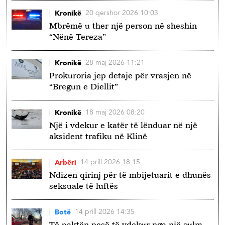
20 qershor 2026 10:03
Kronikë
Mbrëmë u ther një person në sheshin
“Nënë Tereza”
28 maj 2026 11:21
Kronikë
Prokuroria jep detaje për vrasjen në
“Bregun e Diellit”
18 maj 2026 08:20
Kronikë
Një i vdekur e katër të lënduar në një
aksident trafiku në Klinë
14 prill 2026 18:15
Arbëri
Ndizen qirinj për të mbijetuarit e dhunës
seksuale të luftës
14 prill 2026 14:35
Botë
Të paktën pesë të vdekur nga një sulm