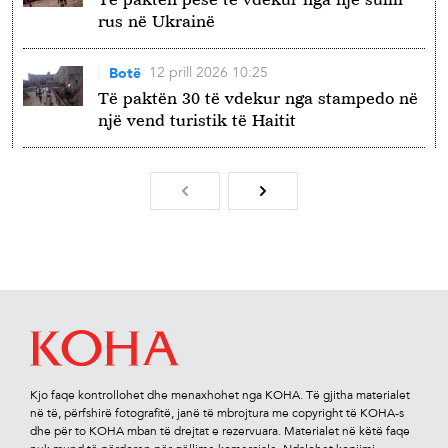
rus në Ukrainë
12 prill 2026 10:25
Botë
Të paktën 30 të vdekur nga stampedo në
një vend turistik të Haitit
Kjo faqe kontrollohet dhe menaxhohet nga KOHA. Të gjitha materialet
në të, përfshirë fotograﬁtë, janë të mbrojtura me copyright të KOHA-s
dhe për to KOHA mban të drejtat e rezervuara. Materialet në këtë faqe