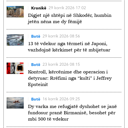
29 korrik 2026 17:02
Kronikë
Digjet një shtëpi në Shkodër, humbin
jetën nëna me dy fëmijë
29 korrik 2026 08:56
Botë
13 të vdekur nga tërmeti në Japoni,
vazhdojnë kërkimet për të mbijetuar
23 korrik 2026 08:15
Botë
Kontroll, kërcënime dhe operacion i
detyruar: Rrëfimi nga “kulti” i Jeffrey
Epsteinit
16 korrik 2026 09:25
Botë
Dy varka me refugjatë dyshohet se janë
fundosur pranë Birmanisë, besohet për
mbi 500 të vdekur