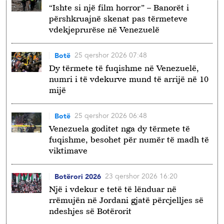
“Ishte si një film horror” – Banorët i
përshkruajnë skenat pas tërmeteve
vdekjeprurëse në Venezuelë
25 qershor 2026 07:48
Botë
Dy tërmete të fuqishme në Venezuelë,
numri i të vdekurve mund të arrijë në 10
mijë
25 qershor 2026 06:48
Botë
Venezuela goditet nga dy tërmete të
fuqishme, besohet për numër të madh të
viktimave
23 qershor 2026 16:20
Botërori 2026
Një i vdekur e tetë të lënduar në
rrëmujën në Jordani gjatë përcjelljes së
ndeshjes së Botërorit