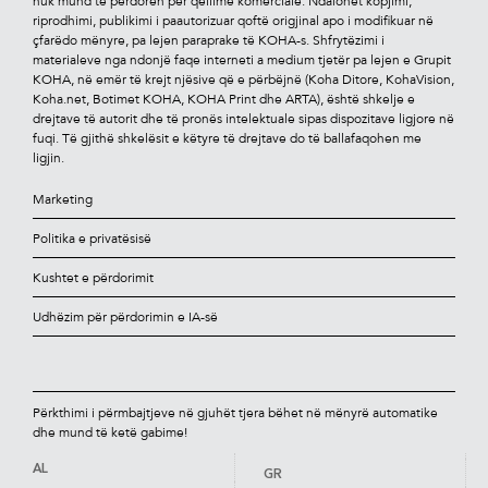
nuk mund të përdoren për qëllime komerciale. Ndalohet kopjimi,
riprodhimi, publikimi i paautorizuar qoftë origjinal apo i modiﬁkuar në
çfarëdo mënyre, pa lejen paraprake të KOHA-s. Shfrytëzimi i
materialeve nga ndonjë faqe interneti a medium tjetër pa lejen e Grupit
KOHA, në emër të krejt njësive që e përbëjnë (Koha Ditore, KohaVision,
Koha.net, Botimet KOHA, KOHA Print dhe ARTA), është shkelje e
drejtave të autorit dhe të pronës intelektuale sipas dispozitave ligjore në
fuqi. Të gjithë shkelësit e këtyre të drejtave do të ballafaqohen me
ligjin.
Marketing
Politika e privatësisë
Kushtet e përdorimit
Udhëzim për përdorimin e IA-së
Përkthimi i përmbajtjeve në gjuhët tjera bëhet në mënyrë automatike
dhe mund të ketë gabime!
AL
GR