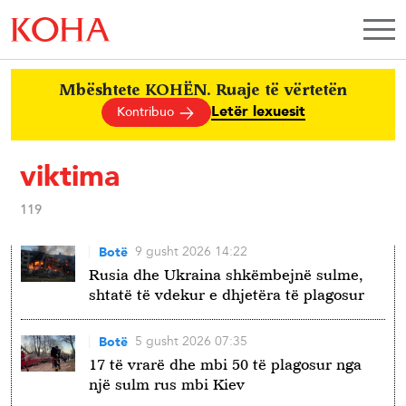
Mbështete KOHËN. Ruaje të vërtetën
Letër lexuesit
Kontribuo
viktima
119
9 gusht 2026 14:22
Botë
Rusia dhe Ukraina shkëmbejnë sulme,
shtatë të vdekur e dhjetëra të plagosur
5 gusht 2026 07:35
Botë
17 të vrarë dhe mbi 50 të plagosur nga
një sulm rus mbi Kiev