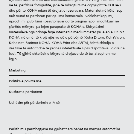
në të, përfshirë fotograﬁtë, janë të mbrojtura me copyright të KOHA-s
dhe për to KOHA mban të drejtat e rezervuara. Materialet në këtë faqe
nuk mund të përdoren për qëllime komerciale. Ndalohet kopjimi,
riprodhimi, publikimi i paautorizuar qoftë origjinal apo i modiﬁkuar në
çfarëdo mënyre, pa lejen paraprake të KOHA-s. Shfrytëzimi i
materialeve nga ndonjë faqe interneti a medium tjetër pa lejen e Grupit
KOHA, në emër të krejt njësive që e përbëjnë (Koha Ditore, KohaVision,
Koha.net, Botimet KOHA, KOHA Print dhe ARTA), është shkelje e
drejtave të autorit dhe të pronës intelektuale sipas dispozitave ligjore në
fuqi. Të gjithë shkelësit e këtyre të drejtave do të ballafaqohen me
ligjin.
Marketing
Politika e privatësisë
Kushtet e përdorimit
Udhëzim për përdorimin e IA-së
Përkthimi i përmbajtjeve në gjuhët tjera bëhet në mënyrë automatike