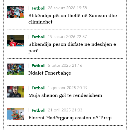
26 shkurt 2026 19:58
Futboll
Shkëndija pëson thellë në Samsun dhe
eliminohet
19 shkurt 2026 22:57
Futboll
Shkëndija pëson disfatë në ndeshjen e
parë
5 tetor 2025 21:16
Futboll
Ndalet Fenerbahçe
1 qershor 2025 20:19
Futboll
Muja shënon gol të rëndësishëm
21 prill 2025 21:03
Futboll
Florent Hadërgjonaj asiston në Turqi