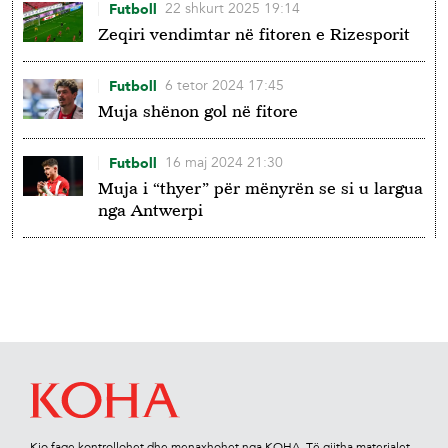
22 shkurt 2025 19:14
Futboll
Zeqiri vendimtar në fitoren e Rizesporit
6 tetor 2024 17:45
Futboll
Muja shënon gol në fitore
16 maj 2024 21:30
Futboll
Muja i “thyer” për mënyrën se si u largua
nga Antwerpi
Kjo faqe kontrollohet dhe menaxhohet nga KOHA. Të gjitha materialet