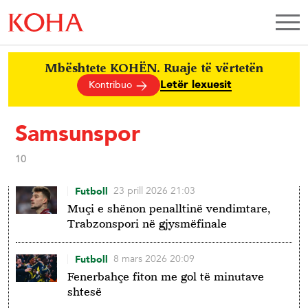
Mbështete KOHËN. Ruaje të vërtetën
Letër lexuesit
Kontribuo
Samsunspor
10
23 prill 2026 21:03
Futboll
Muçi e shënon penalltinë vendimtare,
Trabzonspori në gjysmëfinale
8 mars 2026 20:09
Futboll
Fenerbahçe fiton me gol të minutave
shtesë