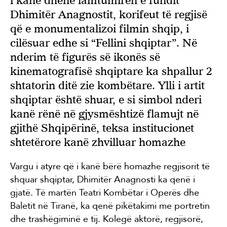
i kanë dhënë lamtumirën e fundit
Dhimitër Anagnostit, korifeut të regjisë
që e monumentalizoi filmin shqip, i
cilësuar edhe si “Fellini shqiptar”. Në
nderim të figurës së ikonës së
kinematografisë shqiptare ka shpallur 2
shtatorin ditë zie kombëtare. Ylli i artit
shqiptar është shuar, e si simbol nderi
kanë rënë në gjysmështizë flamujt në
gjithë Shqipërinë, teksa institucionet
shtetërore kanë zhvilluar homazhe
Vargu i atyre që i kanë bërë homazhe regjisorit të
shquar shqiptar, Dhimitër Anagnosti ka qenë i
gjatë. Të martën Teatri Kombëtar i Operës dhe
Baletit në Tiranë, ka qenë pikëtakimi me portretin
dhe trashëgiminë e tij. Kolegë aktorë, regjisorë,