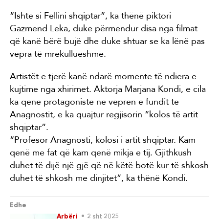
“Ishte si Fellini shqiptar”, ka thënë piktori
Gazmend Leka, duke përmendur disa nga filmat
që kanë bërë bujë dhe duke shtuar se ka lënë pas
vepra të mrekullueshme.
Artistët e tjerë kanë ndarë momente të ndiera e
kujtime nga xhirimet. Aktorja Marjana Kondi, e cila
ka qenë protagoniste në veprën e fundit të
Anagnostit, e ka quajtur regjisorin “kolos të artit
shqiptar”.
“Profesor Anagnosti, kolosi i artit shqiptar. Kam
qenë me fat që kam qenë mikja e tij. Gjithkush
duhet të dijë një gjë që në këtë botë kur të shkosh
duhet të shkosh me dinjitet”, ka thënë Kondi.
Edhe
Arbëri
2 sht 2025