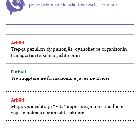
të përzgjedhura në kanalin tonë zyrtar në Viber
Arbëri.
Trepça pezullon dy punonjës, dyshohet se organizonin
transportim të xehes jashtë orarit
Futboll.
Tre shqiptarë në formacionin e javës në Zvicër
Arbëri.
Muja: Qumështorja “Vita” importuesja më e madhe e
vajit të palmës e qumështit pluhur