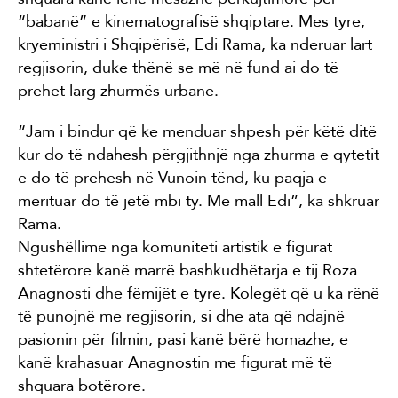
“babanë” e kinematografisë shqiptare. Mes tyre,
kryeministri i Shqipërisë, Edi Rama, ka nderuar lart
regjisorin, duke thënë se më në fund ai do të
prehet larg zhurmës urbane.
“Jam i bindur që ke menduar shpesh për këtë ditë
kur do të ndahesh përgjithnjë nga zhurma e qytetit
e do të prehesh në Vunoin tënd, ku paqja e
merituar do të jetë mbi ty. Me mall Edi”, ka shkruar
Rama.
Ngushëllime nga komuniteti artistik e figurat
shtetërore kanë marrë bashkudhëtarja e tij Roza
Anagnosti dhe fëmijët e tyre. Kolegët që u ka rënë
të punojnë me regjisorin, si dhe ata që ndajnë
pasionin për filmin, pasi kanë bërë homazhe, e
kanë krahasuar Anagnostin me figurat më të
shquara botërore.