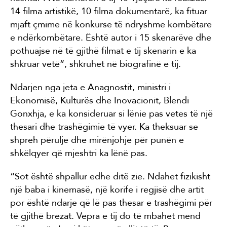
14 filma artistikë, 10 filma dokumentarë, ka fituar
mjaft çmime në konkurse të ndryshme kombëtare
e ndërkombëtare. Është autor i 15 skenarëve dhe
pothuajse në të gjithë filmat e tij skenarin e ka
shkruar vetë”, shkruhet në biografinë e tij.
Ndarjen nga jeta e Anagnostit, ministri i
Ekonomisë, Kulturës dhe Inovacionit, Blendi
Gonxhja, e ka konsideruar si lënie pas vetes të një
thesari dhe trashëgimie të vyer. Ka theksuar se
shpreh përulje dhe mirënjohje për punën e
shkëlqyer që mjeshtri ka lënë pas.
“Sot është shpallur edhe ditë zie. Ndahet fizikisht
një baba i kinemasë, një korife i regjisë dhe artit
por është ndarje që lë pas thesar e trashëgimi për
të gjithë brezat. Vepra e tij do të mbahet mend