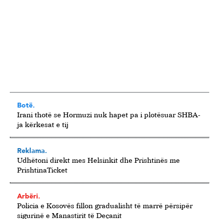
Botë.
Irani thotë se Hormuzi nuk hapet pa i plotësuar SHBA-
ja kërkesat e tij
Reklama.
Udhëtoni direkt mes Helsinkit dhe Prishtinës me
PrishtinaTicket
Arbëri.
Policia e Kosovës fillon gradualisht të marrë përsipër
sigurinë e Manastirit të Deçanit