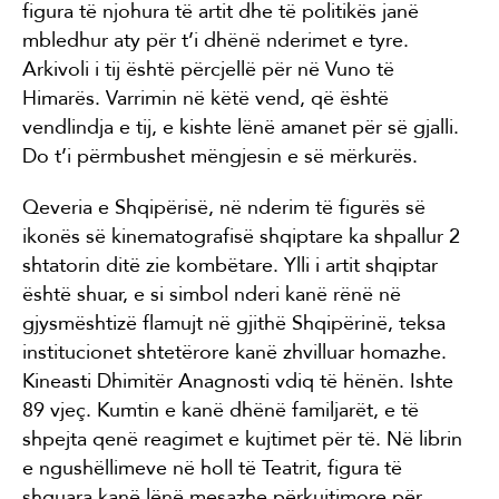
figura të njohura të artit dhe të politikës janë
mbledhur aty për t’i dhënë nderimet e tyre.
Arkivoli i tij është përcjellë për në Vuno të
Himarës. Varrimin në këtë vend, që është
vendlindja e tij, e kishte lënë amanet për së gjalli.
Do t’i përmbushet mëngjesin e së mërkurës.
Qeveria e Shqipërisë, në nderim të figurës së
ikonës së kinematografisë shqiptare ka shpallur 2
shtatorin ditë zie kombëtare. Ylli i artit shqiptar
është shuar, e si simbol nderi kanë rënë në
gjysmështizë flamujt në gjithë Shqipërinë, teksa
institucionet shtetërore kanë zhvilluar homazhe.
Kineasti Dhimitër Anagnosti vdiq të hënën. Ishte
89 vjeç. Kumtin e kanë dhënë familjarët, e të
shpejta qenë reagimet e kujtimet për të. Në librin
e ngushëllimeve në holl të Teatrit, figura të
shquara kanë lënë mesazhe përkujtimore për