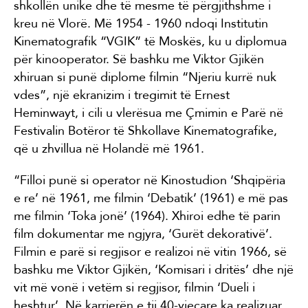
shkollën unike dhe të mesme të përgjithshme i
kreu në Vlorë. Më 1954 - 1960 ndoqi Institutin
Kinematografik “VGIK” të Moskës, ku u diplomua
për kinooperator. Së bashku me Viktor Gjikën
xhiruan si punë diplome filmin “Njeriu kurrë nuk
vdes”, një ekranizim i tregimit të Ernest
Heminwayt, i cili u vlerësua me Çmimin e Parë në
Festivalin Botëror të Shkollave Kinematografike,
që u zhvillua në Holandë më 1961.
“Filloi punë si operator në Kinostudion ‘Shqipëria
e re’ në 1961, me filmin ‘Debatik’ (1961) e më pas
me filmin ‘Toka jonë’ (1964). Xhiroi edhe të parin
film dokumentar me ngjyra, ‘Gurët dekorativë’.
Filmin e parë si regjisor e realizoi në vitin 1966, së
bashku me Viktor Gjikën, ‘Komisari i dritës’ dhe një
vit më vonë i vetëm si regjisor, filmin ‘Dueli i
heshtur’. Në karrierën e tij 40-vjeçare ka realizuar