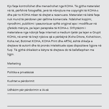
Kjo faqe kontrollohet dhe menaxhohet nga KOHA. Të gjitha materialet
në të, përfshirë fotograﬁtë, janë të mbrojtura me copyright të KOHA-s
dhe për to KOHA mban të drejtat e rezervuara. Materialet në këtë faqe
nuk mund të përdoren për qëllime komerciale. Ndalohet kopjimi,
riprodhimi, publikimi i paautorizuar qoftë origjinal apo i modiﬁkuar në
çfarëdo mënyre, pa lejen paraprake të KOHA-s. Shfrytëzimi i
materialeve nga ndonjë faqe interneti a medium tjetër pa lejen e Grupit
KOHA, në emër të krejt njësive që e përbëjnë (Koha Ditore, KohaVision,
Koha.net, Botimet KOHA, KOHA Print dhe ARTA), është shkelje e
drejtave të autorit dhe të pronës intelektuale sipas dispozitave ligjore në
fuqi. Të gjithë shkelësit e këtyre të drejtave do të ballafaqohen me
ligjin.
Marketing
Politika e privatësisë
Kushtet e përdorimit
Udhëzim për përdorimin e IA-së