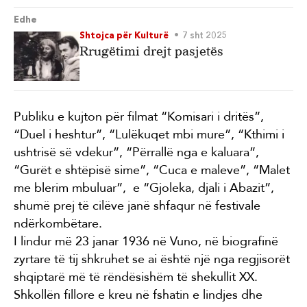
Edhe
Shtojca për Kulturë
7 sht 2025
Rrugëtimi drejt pasjetës
Publiku e kujton për filmat “Komisari i dritës”,
“Duel i heshtur”, “Lulëkuqet mbi mure”, “Kthimi i
ushtrisë së vdekur”, “Përrallë nga e kaluara”,
“Gurët e shtëpisë sime”, “Cuca e maleve”, “Malet
me blerim mbuluar”, e “Gjoleka, djali i Abazit”,
shumë prej të cilëve janë shfaqur në festivale
ndërkombëtare.
I lindur më 23 janar 1936 në Vuno, në biografinë
zyrtare të tij shkruhet se ai është një nga regjisorët
shqiptarë më të rëndësishëm të shekullit XX.
Shkollën fillore e kreu në fshatin e lindjes dhe