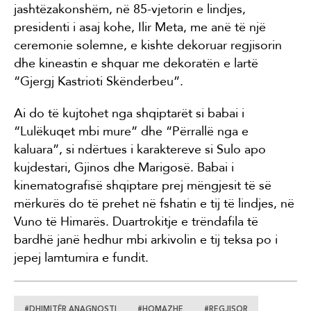
jashtëzakonshëm, në 85-vjetorin e lindjes,
presidenti i asaj kohe, Ilir Meta, me anë të një
ceremonie solemne, e kishte dekoruar regjisorin
dhe kineastin e shquar me dekoratën e lartë
“Gjergj Kastrioti Skënderbeu”.
Ai do të kujtohet nga shqiptarët si babai i
“Lulëkuqet mbi mure” dhe “Përrallë nga e
kaluara”, si ndërtues i karaktereve si Sulo apo
kujdestari, Gjinos dhe Marigosë. Babai i
kinematografisë shqiptare prej mëngjesit të së
mërkurës do të prehet në fshatin e tij të lindjes, në
Vuno të Himarës. Duartrokitje e trëndafila të
bardhë janë hedhur mbi arkivolin e tij teksa po i
jepej lamtumira e fundit.
#DHIMITËR ANAGNOSTI
#HOMAZHE
#REGJISOR