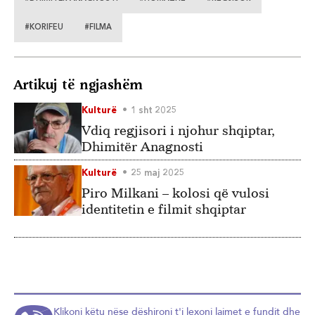
#KORIFEU
#FILMA
Artikuj të ngjashëm
Kulturë
1 sht 2025
Vdiq regjisori i njohur shqiptar,
Dhimitër Anagnosti
Kulturë
25 maj 2025
Piro Milkani – kolosi që vulosi
identitetin e filmit shqiptar
Klikoni këtu nëse dëshironi t'i lexoni lajmet e fundit dhe