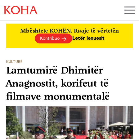
Mbështete KOHËN. Ruaje të vërtetën
Letër lexuesit
Kontribuo
KULTURË
Lamtumirë Dhimitër
Anagnostit, korifeut të
filmave monumentalë