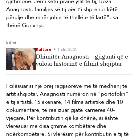
gjithmonë. Jemi këtu pranë yllit të tij, Roza
Anagnosti, familjes së tij për t’i shprehur këtë
përulje dhe mirënjohje të thellë e të lartë”, ka
thënë Gonxhja.
Edhe
Kulturë
1 sht 2025
Dhimitër Anagnosti – gjiganti që e
vulosi historinë e filmit shqiptar
I cilësuar si një prej regjisorëve më të mëdhenj të
artit shqiptar, Anagnosti numëron në “portofolin”
e tij artistik 15 skenarë, 14 filma artistikë dhe 10
dokumentarë, të realizuar gjatë karrierës 40-
vjeçare. Për kontributin që ka dhënë, ai është
vlerësuar me disa çmime kombëtare dhe
ndërkombëtare. Si vlerësim për kontributin e tij të