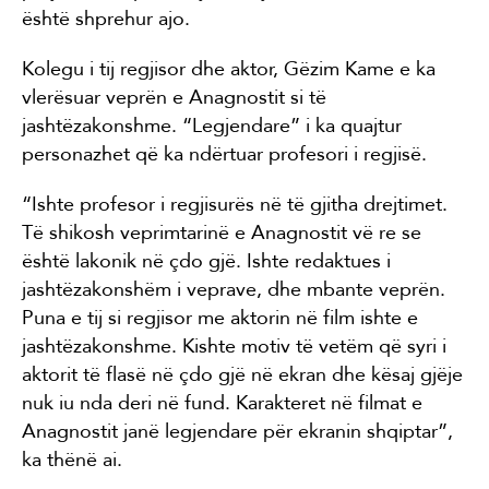
është shprehur ajo.
Kolegu i tij regjisor dhe aktor, Gëzim Kame e ka
vlerësuar veprën e Anagnostit si të
jashtëzakonshme. “Legjendare” i ka quajtur
personazhet që ka ndërtuar profesori i regjisë.
“Ishte profesor i regjisurës në të gjitha drejtimet.
Të shikosh veprimtarinë e Anagnostit vë re se
është lakonik në çdo gjë. Ishte redaktues i
jashtëzakonshëm i veprave, dhe mbante veprën.
Puna e tij si regjisor me aktorin në film ishte e
jashtëzakonshme. Kishte motiv të vetëm që syri i
aktorit të flasë në çdo gjë në ekran dhe kësaj gjëje
nuk iu nda deri në fund. Karakteret në filmat e
Anagnostit janë legjendare për ekranin shqiptar”,
ka thënë ai.