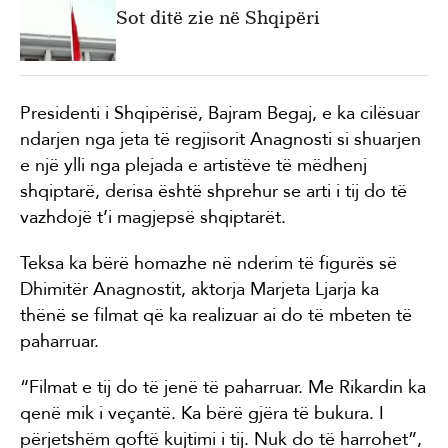
Sot ditë zie në Shqipëri
Presidenti i Shqipërisë, Bajram Begaj, e ka cilësuar
ndarjen nga jeta të regjisorit Anagnosti si shuarjen
e një ylli nga plejada e artistëve të mëdhenj
shqiptarë, derisa është shprehur se arti i tij do të
vazhdojë t’i magjepsë shqiptarët.
Teksa ka bërë homazhe në nderim të figurës së
Dhimitër Anagnostit, aktorja Marjeta Ljarja ka
thënë se filmat që ka realizuar ai do të mbeten të
paharruar.
“Filmat e tij do të jenë të paharruar. Me Rikardin ka
qenë mik i veçantë. Ka bërë gjëra të bukura. I
përjetshëm qoftë kujtimi i tij. Nuk do të harrohet”,