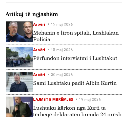
Artikuj të ngjashëm
Arbëri
15 maj 2026
Mehanin e liron spitali, Lushtakun
Policia
Arbëri
15 maj 2026
Përfundon intervistmi i Lushtakut
Arbëri
20 maj 2026
Sami Lushtaku padit Albin Kurtin
LAJMET E MBRËMJES
19 maj 2026
Lushtaku kërkon nga Kurti ta
tërheqë deklaratën brenda 24 orësh