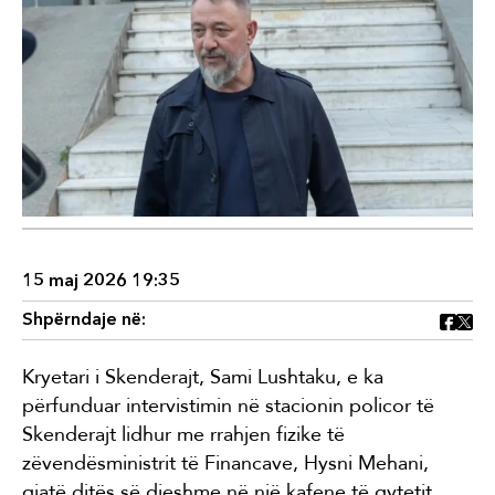
15 maj 2026 19:35
Shpërndaje në:
Kryetari i Skenderajt, Sami Lushtaku, e ka
përfunduar intervistimin në stacionin policor të
Skenderajt lidhur me rrahjen fizike të
zëvendësministrit të Financave, Hysni Mehani,
gjatë ditës së djeshme në një kafene të qytetit.