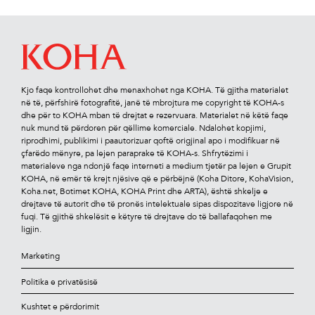
Kjo faqe kontrollohet dhe menaxhohet nga KOHA. Të gjitha materialet
në të, përfshirë fotograﬁtë, janë të mbrojtura me copyright të KOHA-s
dhe për to KOHA mban të drejtat e rezervuara. Materialet në këtë faqe
nuk mund të përdoren për qëllime komerciale. Ndalohet kopjimi,
riprodhimi, publikimi i paautorizuar qoftë origjinal apo i modiﬁkuar në
çfarëdo mënyre, pa lejen paraprake të KOHA-s. Shfrytëzimi i
materialeve nga ndonjë faqe interneti a medium tjetër pa lejen e Grupit
KOHA, në emër të krejt njësive që e përbëjnë (Koha Ditore, KohaVision,
Koha.net, Botimet KOHA, KOHA Print dhe ARTA), është shkelje e
drejtave të autorit dhe të pronës intelektuale sipas dispozitave ligjore në
fuqi. Të gjithë shkelësit e këtyre të drejtave do të ballafaqohen me
ligjin.
Marketing
Politika e privatësisë
Kushtet e përdorimit