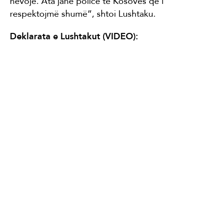
nevojë. Ata janë policë të Kosovës që i
respektojmë shumë”, shtoi Lushtaku.
Deklarata e Lushtakut (VIDEO):