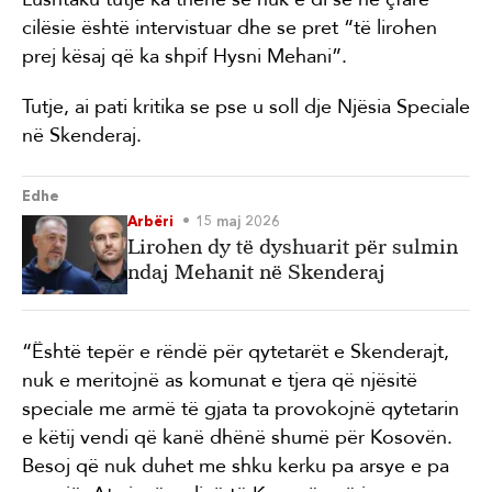
cilësie është intervistuar dhe se pret “të lirohen
prej kësaj që ka shpif Hysni Mehani”.
Tutje, ai pati kritika se pse u soll dje Njësia Speciale
në Skenderaj.
Edhe
Arbëri
15 maj 2026
Lirohen dy të dyshuarit për sulmin
ndaj Mehanit në Skenderaj
“Është tepër e rëndë për qytetarët e Skenderajt,
nuk e meritojnë as komunat e tjera që njësitë
speciale me armë të gjata ta provokojnë qytetarin
e këtij vendi që kanë dhënë shumë për Kosovën.
Besoj që nuk duhet me shku kerku pa arsye e pa