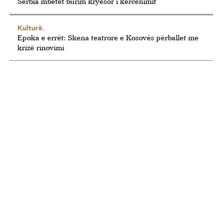
Serbia mbetet burim kryesor i kërcënimit
Kulturë.
Epoka e errët: Skena teatrore e Kosovës përballet me
krizë rinovimi