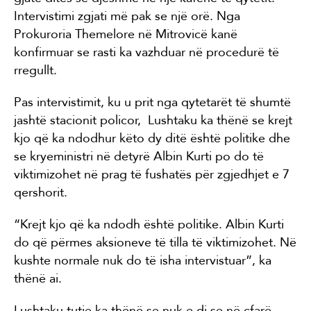
Intervistimi zgjati më pak se një orë. Nga
Prokuroria Themelore në Mitrovicë kanë
konfirmuar se rasti ka vazhduar në procedurë të
rregullt.
Pas intervistimit, ku u prit nga qytetarët të shumtë
jashtë stacionit policor, Lushtaku ka thënë se krejt
kjo që ka ndodhur këto dy ditë është politike dhe
se kryeministri në detyrë Albin Kurti po do të
viktimizohet në prag të fushatës për zgjedhjet e 7
qershorit.
“Krejt kjo që ka ndodh është politike. Albin Kurti
do që përmes aksioneve të tilla të viktimizohet. Në
kushte normale nuk do të isha intervistuar”, ka
thënë ai.
Lushtaku tutje ka thënë se nuk e di se në çfarë