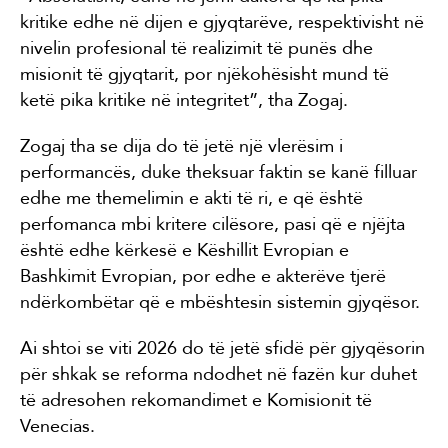
kritike edhe në dijen e gjyqtarëve, respektivisht në
nivelin profesional të realizimit të punës dhe
misionit të gjyqtarit, por njëkohësisht mund të
ketë pika kritike në integritet”, tha Zogaj.
Zogaj tha se dija do të jetë një vlerësim i
performancës, duke theksuar faktin se kanë filluar
edhe me themelimin e akti të ri, e që është
perfomanca mbi kritere cilësore, pasi që e njëjta
është edhe kërkesë e Këshillit Evropian e
Bashkimit Evropian, por edhe e akterëve tjerë
ndërkombëtar që e mbështesin sistemin gjyqësor.
Ai shtoi se viti 2026 do të jetë sfidë për gjyqësorin
për shkak se reforma ndodhet në fazën kur duhet
të adresohen rekomandimet e Komisionit të
Venecias.