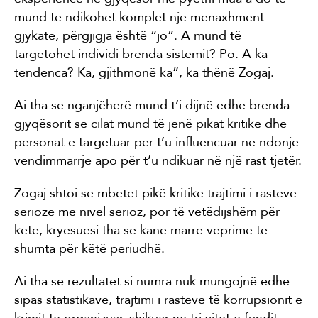
mund të ndikohet komplet një menaxhment
gjykate, përgjigja është “jo”. A mund të
targetohet individi brenda sistemit? Po. A ka
tendenca? Ka, gjithmonë ka”, ka thënë Zogaj.
Ai tha se nganjëherë mund t’i dijnë edhe brenda
gjyqësorit se cilat mund të jenë pikat kritike dhe
personat e targetuar për t’u influencuar në ndonjë
vendimmarrje apo për t’u ndikuar në një rast tjetër.
Zogaj shtoi se mbetet pikë kritike trajtimi i rasteve
serioze me nivel serioz, por të vetëdijshëm për
këtë, kryesuesi tha se kanë marrë veprime të
shumta për këtë periudhë.
Ai tha se rezultatet si numra nuk mungojnë edhe
sipas statistikave, trajtimi i rasteve të korrupsionit e
krimit të organizuar, shikuar në tri vitet e fundit