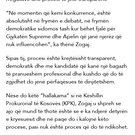
“Në momentin që kemi konkurrencë, është
absolutisht në frymën e debatit, në frymën
demokratike sidomos tash kur bëhet fjalë për
Gjykatën Supreme dhe Apelin që janë njerëz që
nuk influencohen”, ka thënë Zogaj.
Sipas tij, procesi është krejtësisht transparent,
demokratik dhe me kandidatë që kanë një bagazh
të pranueshëm profesional dhe kushdo që do të
zgjidhet do jenë përfaqësues të dinjitetshëm.
Nëse do këtë “hallakama” si në Këshillin
Prokurorial të Kosovës (KPK), Zogaj u shpreh se
ajo që mund të thotë është se e ka ndjerë detyrën
e kryesuesit dhe në paqe do i kalojnë këto
procese, pasi nuk është proces që do të ndikohet.