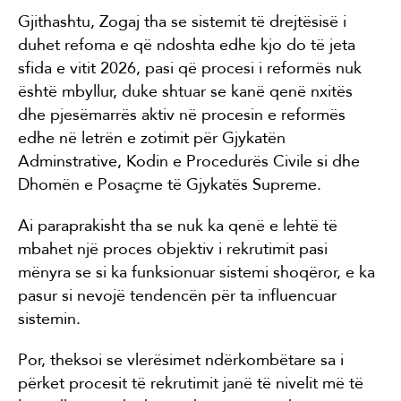
Gjithashtu, Zogaj tha se sistemit të drejtësisë i
duhet refoma e që ndoshta edhe kjo do të jeta
sfida e vitit 2026, pasi që procesi i reformës nuk
është mbyllur, duke shtuar se kanë qenë nxitës
dhe pjesëmarrës aktiv në procesin e reformës
edhe në letrën e zotimit për Gjykatën
Adminstrative, Kodin e Procedurës Civile si dhe
Dhomën e Posaçme të Gjykatës Supreme.
Ai paraprakisht tha se nuk ka qenë e lehtë të
mbahet një proces objektiv i rekrutimit pasi
mënyra se si ka funksionuar sistemi shoqëror, e ka
pasur si nevojë tendencën për ta influencuar
sistemin.
Por, theksoi se vlerësimet ndërkombëtare sa i
përket procesit të rekrutimit janë të nivelit më të