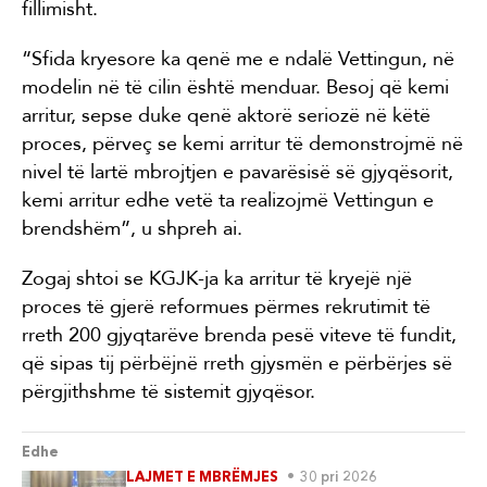
fillimisht.
“Sfida kryesore ka qenë me e ndalë Vettingun, në
modelin në të cilin është menduar. Besoj që kemi
arritur, sepse duke qenë aktorë seriozë në këtë
proces, përveç se kemi arritur të demonstrojmë në
nivel të lartë mbrojtjen e pavarësisë së gjyqësorit,
kemi arritur edhe vetë ta realizojmë Vettingun e
brendshëm”, u shpreh ai.
Zogaj shtoi se KGJK-ja ka arritur të kryejë një
proces të gjerë reformues përmes rekrutimit të
rreth 200 gjyqtarëve brenda pesë viteve të fundit,
që sipas tij përbëjnë rreth gjysmën e përbërjes së
përgjithshme të sistemit gjyqësor.
Edhe
LAJMET E MBRËMJES
30 pri 2026