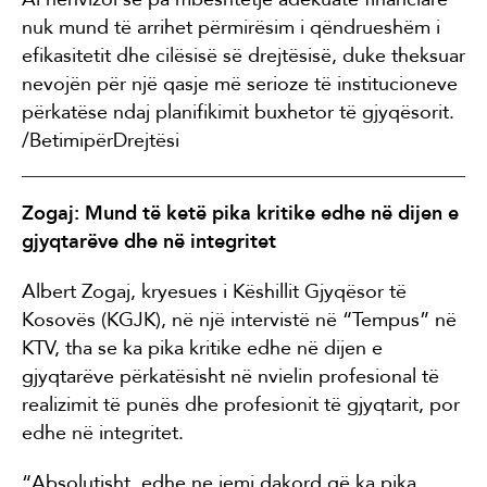
nuk mund të arrihet përmirësim i qëndrueshëm i
efikasitetit dhe cilësisë së drejtësisë, duke theksuar
nevojën për një qasje më serioze të institucioneve
përkatëse ndaj planifikimit buxhetor të gjyqësorit.
/BetimipërDrejtësi
Zogaj: Mund të ketë pika kritike edhe në dijen e
gjyqtarëve dhe në integritet
Albert Zogaj, kryesues i Këshillit Gjyqësor të
Kosovës (KGJK), në një intervistë në “Tempus” në
KTV, tha se ka pika kritike edhe në dijen e
gjyqtarëve përkatësisht në nvielin profesional të
realizimit të punës dhe profesionit të gjyqtarit, por
edhe në integritet.
“Absolutisht, edhe ne jemi dakord që ka pika