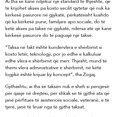
Ai tha se kanë ndjekur një standard të thjeshtë, që
të krijohet akses pa kosto secilit qytetar që nuk ka
kërkesë pasurore në gjykatë, përkatësisht kushdo
që ka kërkesë pune, familjare apo sociale, do të
ketë akses pa taksë në gjykatë, ndërsa atë që kanë
kërkesë pasurore do të paguajë një taksë.
“Taksa në fakt është kundërvlera e shërbimit si
kosto letër, teknologji, por jo edhe e kalkuluar
edhe vlera e shërbimit që merr. Thjesht, mund të
themi vlera administrative e shërbimit, në këtë
logjikë është krijuar ky koncept”, tha Zogaj.
Gjithashtu, ai tha se taksën nuk e sheh si pengesë
për qasje në drejtësi, për shkak se të gjithë ata që
janë përfitues të asistencës sociale, veteranë, e të
tjerë, janë të liruar nga të gjitha taksat.