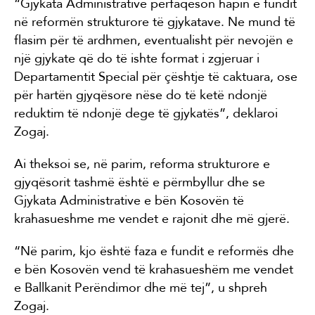
“Gjykata Administrative përfaqëson hapin e fundit
në reformën strukturore të gjykatave. Ne mund të
flasim për të ardhmen, eventualisht për nevojën e
një gjykate që do të ishte format i zgjeruar i
Departamentit Special për çështje të caktuara, ose
për hartën gjyqësore nëse do të ketë ndonjë
reduktim të ndonjë dege të gjykatës”, deklaroi
Zogaj.
Ai theksoi se, në parim, reforma strukturore e
gjyqësorit tashmë është e përmbyllur dhe se
Gjykata Administrative e bën Kosovën të
krahasueshme me vendet e rajonit dhe më gjerë.
“Në parim, kjo është faza e fundit e reformës dhe
e bën Kosovën vend të krahasueshëm me vendet
e Ballkanit Perëndimor dhe më tej”, u shpreh
Zogaj.