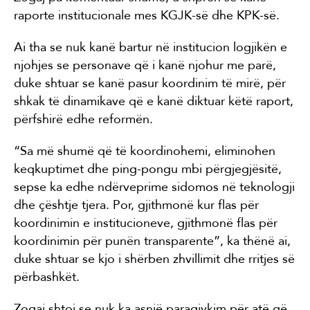
raporte institucionale mes KGJK-së dhe KPK-së.
Ai tha se nuk kanë bartur në institucion logjikën e
njohjes se personave që i kanë njohur me parë,
duke shtuar se kanë pasur koordinim të mirë, për
shkak të dinamikave që e kanë diktuar këtë raport,
përfshirë edhe reformën.
“Sa më shumë që të koordinohemi, eliminohen
keqkuptimet dhe ping-pongu mbi përgjegjësitë,
sepse ka edhe ndërveprime sidomos në teknologji
dhe çështje tjera. Por, gjithmonë kur flas për
koordinimin e institucioneve, gjithmonë flas për
koordinimin për punën transparente”, ka thënë ai,
duke shtuar se kjo i shërben zhvillimit dhe rritjes së
përbashkët.
Zogaj shtoi se nuk ka asnjë paragjykim për atë që