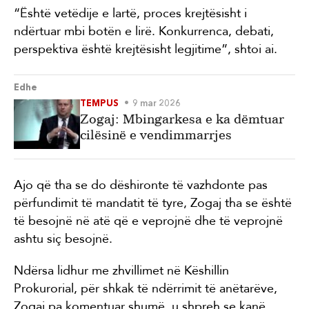
“Është vetëdije e lartë, proces krejtësisht i
ndërtuar mbi botën e lirë. Konkurrenca, debati,
perspektiva është krejtësisht legjitime”, shtoi ai.
Edhe
TEMPUS
9 mar 2026
Zogaj: Mbingarkesa e ka dëmtuar
cilësinë e vendimmarrjes
Ajo që tha se do dëshironte të vazhdonte pas
përfundimit të mandatit të tyre, Zogaj tha se është
të besojnë në atë që e veprojnë dhe të veprojnë
ashtu siç besojnë.
Ndërsa lidhur me zhvillimet në Këshillin
Prokurorial, për shkak të ndërrimit të anëtarëve,
Zogaj pa komentuar shumë, u shpreh se kanë