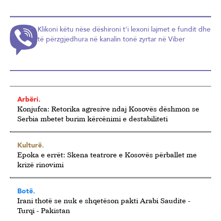
Klikoni këtu nëse dëshironi t'i lexoni lajmet e fundit dhe
të përzgjedhura në kanalin tonë zyrtar në Viber
Arbëri.
Konjufca: Retorika agresive ndaj Kosovës dëshmon se
Serbia mbetet burim kërcënimi e destabiliteti
Kulturë.
Epoka e errët: Skena teatrore e Kosovës përballet me
krizë rinovimi
Botë.
Irani thotë se nuk e shqetëson pakti Arabi Saudite -
Turqi - Pakistan