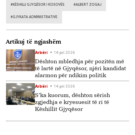
#KËSHILLI GJYQËSOR I KOSOVËS
#ALBERT ZOGAJ
#GJYKATA ADMINISTRATIVE
Artikuj të ngjashëm
Arbëri
14 pri 2026
Dështon mbledhja për pozitën më
të lartë në Gjyqësor, njëri kandidat
alarmon për ndikim politik
Arbëri
14 pri 2026
S’ka kuorum, dështon sërish
zgjedhja e kryesuesit të ri të
Këshillit Gjyqësor