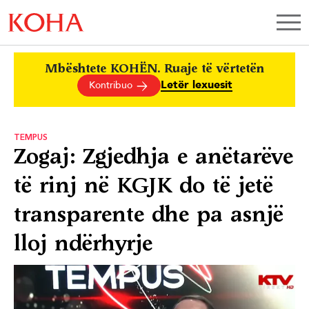
Mbështete KOHËN. Ruaje të vërtetën
Letër lexuesit
Kontribuo
TEMPUS
Zogaj: Zgjedhja e anëtarëve
të rinj në KGJK do të jetë
transparente dhe pa asnjë
lloj ndërhyrje