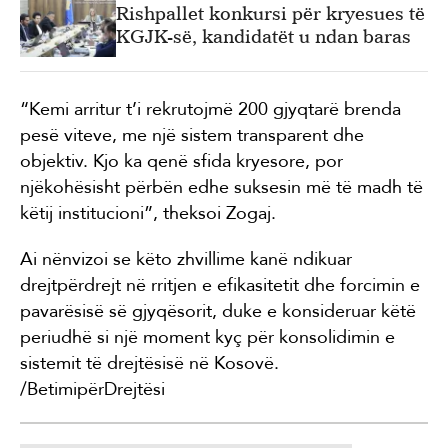
Rishpallet konkursi për kryesues të
KGJK-së, kandidatët u ndan baras
“Kemi arritur t’i rekrutojmë 200 gjyqtarë brenda
pesë viteve, me një sistem transparent dhe
objektiv. Kjo ka qenë sfida kryesore, por
njëkohësisht përbën edhe suksesin më të madh të
këtij institucioni”, theksoi Zogaj.
Ai nënvizoi se këto zhvillime kanë ndikuar
drejtpërdrejt në rritjen e efikasitetit dhe forcimin e
pavarësisë së gjyqësorit, duke e konsideruar këtë
periudhë si një moment kyç për konsolidimin e
sistemit të drejtësisë në Kosovë.
/BetimipërDrejtësi