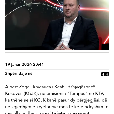
19 janar 2026 20:41
Shpërndaje në:
Albert Zogaj, kryesues i Këshillit Gjyqësor të
Kosovës (KGJK), në emisionin “Tempus” në KTV,
ka thënë se si KGJK kanë pasur dy përgjegjësi, që
në zgjedhjen e kryetarëve mos të ketë ndryshim të
rregullave dhe procesi të jetë transparent.