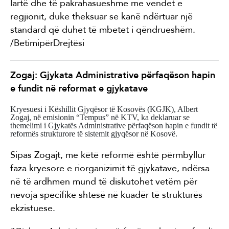
lartë dhe të pakrahasueshme me vendet e
regjionit, duke theksuar se kanë ndërtuar një
standard që duhet të mbetet i qëndrueshëm.
/BetimipërDrejtësi
Zogaj: Gjykata Administrative përfaqëson hapin
e fundit në reformat e gjykatave
Kryesuesi i Këshillit Gjyqësor të Kosovës (KGJK), Albert
Zogaj, në emisionin “Tempus” në KTV, ka deklaruar se
themelimi i Gjykatës Administrative përfaqëson hapin e fundit të
reformës strukturore të sistemit gjyqësor në Kosovë.
Sipas Zogajt, me këtë reformë është përmbyllur
faza kryesore e riorganizimit të gjykatave, ndërsa
në të ardhmen mund të diskutohet vetëm për
nevoja specifike shtesë në kuadër të strukturës
ekzistuese.