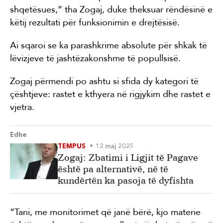
shqetësues,” tha Zogaj, duke theksuar rëndësinë e
këtij rezultati për funksionimin e drejtësisë.
Ai sqaroi se ka parashkrime absolute për shkak të
lëvizjeve të jashtëzakonshme të popullsisë.
Zogaj përmendi po ashtu si sfida dy kategori të
çështjeve: rastet e kthyera në rigjykim dhe rastet e
vjetra.
Edhe
TEMPUS
12 maj 2025
Zogaj: Zbatimi i Ligjit të Pagave
është pa alternativë, në të
kundërtën ka pasoja të dyfishta
“Tani, me monitorimet që janë bërë, kjo materie