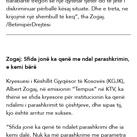
barabartë tregon se një qytetar tjetër do të jetë i
diskriminuar përballë kësaj situate. Dhe e treta, ne
krijojmë një shembull të keq”, tha Zogaj.
/BetimipërDrejtësi
Zogaj: Sfida jonë ka qenë me ndal parashkrimin,
e kemi bërë
Kryesuesi i Këshillit Gjyqësor të Kosovës (KGJK),
Albert Zogaj, në emisionin “Tempus” në KTV, ka
thënë se sfida kryesore për institucionin ka qenë
ndalimi i parashkrimit të çështjeve, dhe sipas tij,
kjo është arritur me sukses.
“Sfida jonë ka qenë të ndalet parashkrimi dhe ia
kemi dalë. Nuk ka më parashkrime me parametra