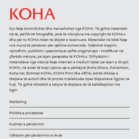
Kjo faqe kontrollohet dhe menaxhohet nga KOHA. Të gjitha materialet
në të, përfshirë fotograﬁtë, janë të mbrojtura me copyright të KOHA-s
dhe për to KOHA mban të drejtat e rezervuara. Materialet në këtë faqe
nuk mund të përdoren për qëllime komerciale. Ndalohet kopjimi,
riprodhimi, publikimi i paautorizuar qoftë origjinal apo i modiﬁkuar në
çfarëdo mënyre, pa lejen paraprake të KOHA-s. Shfrytëzimi i
materialeve nga ndonjë faqe interneti a medium tjetër pa lejen e Grupit
KOHA, në emër të krejt njësive që e përbëjnë (Koha Ditore, KohaVision,
Koha.net, Botimet KOHA, KOHA Print dhe ARTA), është shkelje e
drejtave të autorit dhe të pronës intelektuale sipas dispozitave ligjore në
fuqi. Të gjithë shkelësit e këtyre të drejtave do të ballafaqohen me
ligjin.
Marketing
Politika e privatësisë
Kushtet e përdorimit
Udhëzim për përdorimin e IA-së