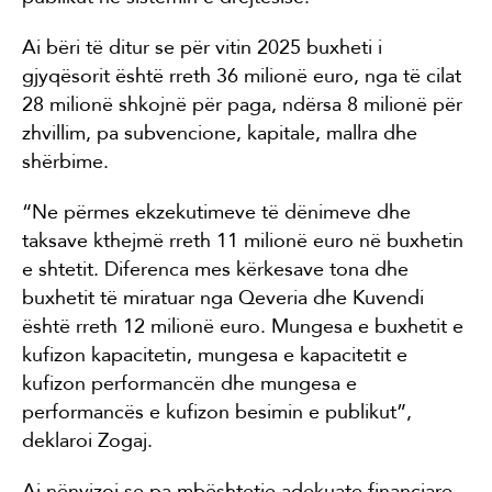
Ai bëri të ditur se për vitin 2025 buxheti i
gjyqësorit është rreth 36 milionë euro, nga të cilat
28 milionë shkojnë për paga, ndërsa 8 milionë për
zhvillim, pa subvencione, kapitale, mallra dhe
shërbime.
“Ne përmes ekzekutimeve të dënimeve dhe
taksave kthejmë rreth 11 milionë euro në buxhetin
e shtetit. Diferenca mes kërkesave tona dhe
buxhetit të miratuar nga Qeveria dhe Kuvendi
është rreth 12 milionë euro. Mungesa e buxhetit e
kufizon kapacitetin, mungesa e kapacitetit e
kufizon performancën dhe mungesa e
performancës e kufizon besimin e publikut”,
deklaroi Zogaj.
Ai nënvizoi se pa mbështetje adekuate financiare