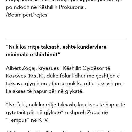
po ndodh në Këshillin Prokurorial.
/BetimipërDrejtësi
“Nuk ka rritje taksash, është kundërvlerë
minimale e shërbimit”
Albert Zogaj, kryesues i Këshillit Gjyqësor të
Kosovës (KGJK), duke folur lidhur me çështjen e
taksave gjyqësore, tha se nuk ka rritje taksash por
ka akses të hapur për në gjykatë.
“Në fakt, nuk ka rritje taksash, ka akses të hapur të
qytetarit për në gjykatë” u shpreh Zogaj në
“Tempus“ në KTV.