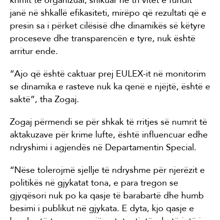
janë në shkallë efikasiteti, mirëpo që rezultati që e
presin sa i përket cilësisë dhe dinamikës së këtyre
proceseve dhe transparencën e tyre, nuk është
arritur ende.
“Ajo që është caktuar prej EULEX-it në monitorim
se dinamika e rasteve nuk ka qenë e njëjtë, është e
saktë”, tha Zogaj.
Zogaj përmendi se për shkak të rritjes së numrit të
aktakuzave për krime lufte, është influencuar edhe
ndryshimi i agjendës në Departamentin Special.
“Nëse tolerojmë sjellje të ndryshme për njerëzit e
politikës në gjykatat tona, e para tregon se
gjyqësori nuk po ka qasje të barabartë dhe humb
besimi i publikut në gjykata. E dyta, kjo qasje e