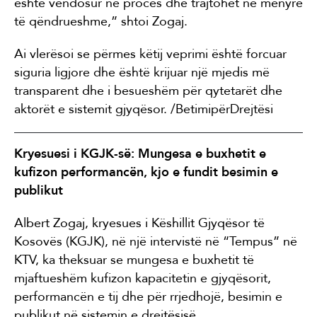
është vendosur në proces dhe trajtohet në mënyrë
të qëndrueshme,” shtoi Zogaj.
Ai vlerësoi se përmes këtij veprimi është forcuar
siguria ligjore dhe është krijuar një mjedis më
transparent dhe i besueshëm për qytetarët dhe
aktorët e sistemit gjyqësor. /BetimipërDrejtësi
Kryesuesi i KGJK-së: Mungesa e buxhetit e
kufizon performancën, kjo e fundit besimin e
publikut
Albert Zogaj, kryesues i Këshillit Gjyqësor të
Kosovës (KGJK), në një intervistë në “Tempus” në
KTV, ka theksuar se mungesa e buxhetit të
mjaftueshëm kufizon kapacitetin e gjyqësorit,
performancën e tij dhe për rrjedhojë, besimin e
publikut në sistemin e drejtësisë.