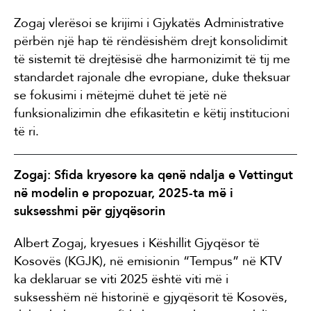
Zogaj vlerësoi se krijimi i Gjykatës Administrative
përbën një hap të rëndësishëm drejt konsolidimit
të sistemit të drejtësisë dhe harmonizimit të tij me
standardet rajonale dhe evropiane, duke theksuar
se fokusimi i mëtejmë duhet të jetë në
funksionalizimin dhe efikasitetin e këtij institucioni
të ri.
Zogaj: Sfida kryesore ka qenë ndalja e Vettingut
në modelin e propozuar, 2025-ta më i
suksesshmi për gjyqësorin
Albert Zogaj, kryesues i Këshillit Gjyqësor të
Kosovës (KGJK), në emisionin “Tempus” në KTV
ka deklaruar se viti 2025 është viti më i
suksesshëm në historinë e gjyqësorit të Kosovës,