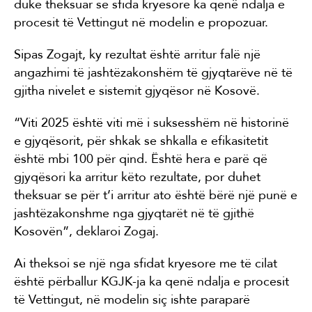
duke theksuar se sfida kryesore ka qenë ndalja e
procesit të Vettingut në modelin e propozuar.
Sipas Zogajt, ky rezultat është arritur falë një
angazhimi të jashtëzakonshëm të gjyqtarëve në të
gjitha nivelet e sistemit gjyqësor në Kosovë.
“Viti 2025 është viti më i suksesshëm në historinë
e gjyqësorit, për shkak se shkalla e efikasitetit
është mbi 100 për qind. Është hera e parë që
gjyqësori ka arritur këto rezultate, por duhet
theksuar se për t’i arritur ato është bërë një punë e
jashtëzakonshme nga gjyqtarët në të gjithë
Kosovën”, deklaroi Zogaj.
Ai theksoi se një nga sfidat kryesore me të cilat
është përballur KGJK-ja ka qenë ndalja e procesit
të Vettingut, në modelin siç ishte paraparë