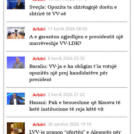
Sveçla: Opozita ta shtrëngojë dorën e
shtrirë të VV-së
11 korrik 2026 08:00
Arbëri
A e garanton zgjedhjen e presidentit një
marrëveshje VV-LDK?
8 korrik 2026 23:32
Arbëri
Baraliu: VV-ja e ka obligim t’ia votojë
opozitës një prej kandidatëve për
president
2 korrik 2026 21:22
Arbëri
Hasani: Pak e besueshme që Kosova të
ketë institucione të reja këtë vit
30 qershor 2026 19:10
Arbëri
LVV-ja pranon “ofertën” e Aleancës për