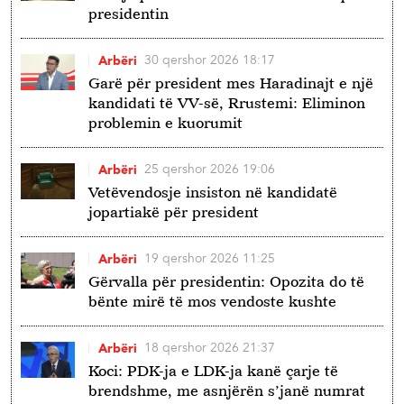
presidentin
30 qershor 2026 18:17
Arbëri
Garë për president mes Haradinajt e një
kandidati të VV-së, Rrustemi: Eliminon
problemin e kuorumit
25 qershor 2026 19:06
Arbëri
Vetëvendosje insiston në kandidatë
jopartiakë për president
19 qershor 2026 11:25
Arbëri
Gërvalla për presidentin: Opozita do të
bënte mirë të mos vendoste kushte
18 qershor 2026 21:37
Arbëri
Koci: PDK-ja e LDK-ja kanë çarje të
brendshme, me asnjërën s’janë numrat