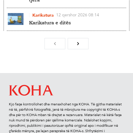
12 qershor 2026 08:14
Karikatura
Karikatura e ditës
Kjo faqe kontrollohet dhe menaxhohet nga KOHA. Të gjitha materialet
në të, përfshirë fotograﬁtë, janë të mbrojtura me copyright të KOHA-s
dhe për to KOHA mban të drejtat e rezervuara. Materialet në këtë faqe
nuk mund të përdoren për qëllime komerciale. Ndalohet kopjimi,
riprodhimi, publikimi i paautorizuar qoftë origjinal apo i modiﬁkuar në
çfarëdo mënyre, pa lejen paraprake të KOHA-s. Shfrytëzimi i