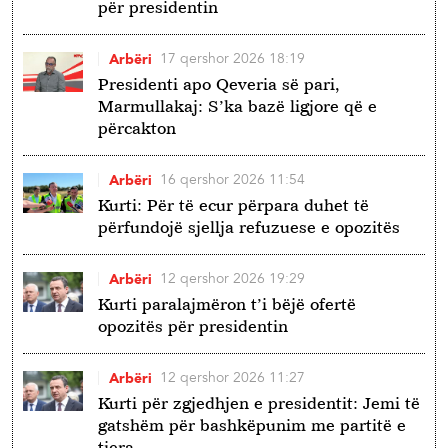
për presidentin
17 qershor 2026 18:19
Arbëri
Presidenti apo Qeveria së pari,
Marmullakaj: S’ka bazë ligjore që e
përcakton
16 qershor 2026 11:54
Arbëri
Kurti: Për të ecur përpara duhet të
përfundojë sjellja refuzuese e opozitës
12 qershor 2026 19:29
Arbëri
Kurti paralajmëron t’i bëjë ofertë
opozitës për presidentin
12 qershor 2026 11:27
Arbëri
Kurti për zgjedhjen e presidentit: Jemi të
gatshëm për bashkëpunim me partitë e
tjera