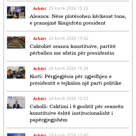
25 korrik 2026 15:22
Arbëri
Aleanca: Nëse plotësohen kërkesat tona,
e pranojmë Konjufcën president
24 korrik 2026 19:42
Arbëri
Caktohet seanca konstituive, partitë
përballen me afatin për presidentin
24 korrik 2026 15:24
Arbëri
Kurti: Përgjegjësia për zgjedhjen e
presidentit e tejkalon një parti politike
24 korrik 2026 12:52
Arbëri
Cakolli: Caktimi i 6 gushtit për seancën
konstituive është institucionalisht i
papërgjegjshëm
18 korrik 2026 17:40
Arbëri