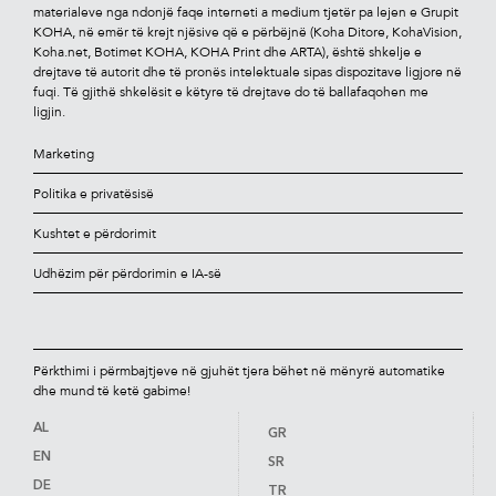
materialeve nga ndonjë faqe interneti a medium tjetër pa lejen e Grupit
KOHA, në emër të krejt njësive që e përbëjnë (Koha Ditore, KohaVision,
Koha.net, Botimet KOHA, KOHA Print dhe ARTA), është shkelje e
drejtave të autorit dhe të pronës intelektuale sipas dispozitave ligjore në
fuqi. Të gjithë shkelësit e këtyre të drejtave do të ballafaqohen me
ligjin.
Marketing
Politika e privatësisë
Kushtet e përdorimit
Udhëzim për përdorimin e IA-së
Përkthimi i përmbajtjeve në gjuhët tjera bëhet në mënyrë automatike
dhe mund të ketë gabime!
AL
GR
EN
SR
DE
TR