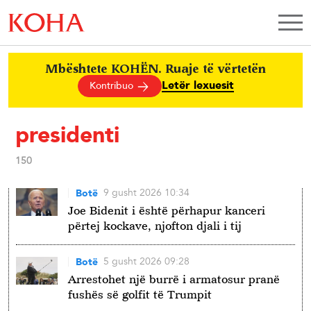
Mbështete KOHËN. Ruaje të vërtetën
Letër lexuesit
Kontribuo
presidenti
150
9 gusht 2026 10:34
Botë
Joe Bidenit i është përhapur kanceri
përtej kockave, njofton djali i tij
5 gusht 2026 09:28
Botë
Arrestohet një burrë i armatosur pranë
fushës së golfit të Trumpit