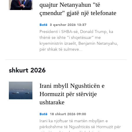
quajtur Netanyahun "të
çmendur" gjatë një telefonate
Botë
3 qershor 2026 13:37
Presidenti i SHBA-së, Donald Trump, ka
thënë se ishte “i shqetësuar” me
kryeministrin izraelit, Benjamin Netanyahu,
për shkak të sulmeve...
shkurt 2026
Irani mbyll Ngushticën e
Hormuzit për stërvitje
ushtarake
Botë
18 shkurt 2026 09:00
Irani ka njoftuar të martën mbylljen e
përkohshme të Ngushticës së Hormuzit për