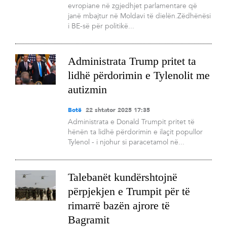
evropiane në zgjedhjet parlamentare që
janë mbajtur në Moldavi të dielën.Zëdhënësi
i BE-së për politikë...
Administrata Trump pritet ta
lidhë përdorimin e Tylenolit me
autizmin
Botë
22 shtator 2025 17:35
Administrata e Donald Trumpit pritet të
hënën ta lidhë përdorimin e ilaçit popullor
Tylenol - i njohur si paracetamol në...
Talebanët kundërshtojnë
përpjekjen e Trumpit për të
rimarrë bazën ajrore të
Bagramit