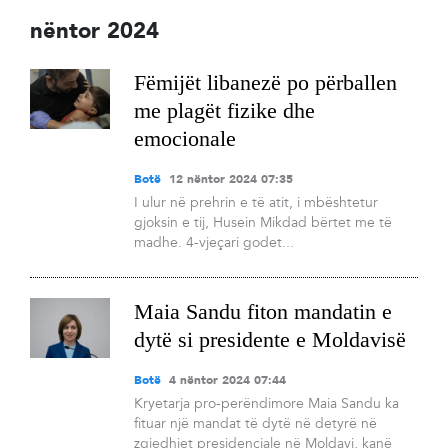
nëntor 2024
Fëmijët libanezë po përballen
me plagët fizike dhe
emocionale
Botë
12 nëntor 2024 07:35
I ulur në prehrin e të atit, i mbështetur
gjoksin e tij, Husein Mikdad bërtet me të
madhe. 4-vjeçari godet...
Maia Sandu fiton mandatin e
dytë si presidente e Moldavisë
Botë
4 nëntor 2024 07:44
Kryetarja pro-perëndimore Maia Sandu ka
fituar një mandat të dytë në detyrë në
zgjedhjet presidenciale në Moldavi, kanë