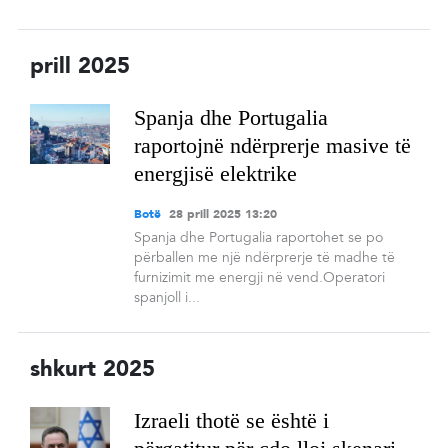
prill 2025
Spanja dhe Portugalia
raportojnë ndërprerje masive të
energjisë elektrike
Botë
28 prill 2025 13:20
Spanja dhe Portugalia raportohet se po
përballen me një ndërprerje të madhe të
furnizimit me energji në vend.Operatori
spanjoll i...
shkurt 2025
Izraeli thotë se është i