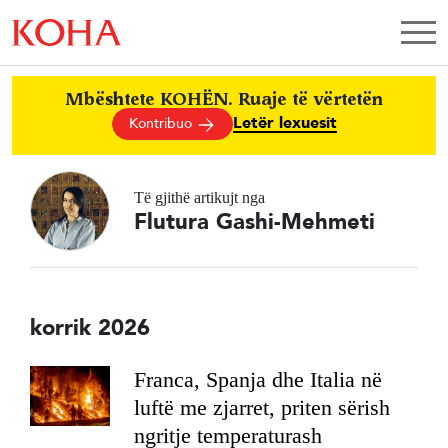
Mbështete KOHËN. Ruaje të vërtetën
Letër lexuesit
Kontribuo
Të gjithë artikujt nga
Flutura Gashi-Mehmeti
korrik 2026
Franca, Spanja dhe Italia në
luftë me zjarret, priten sërish
ngritje temperaturash