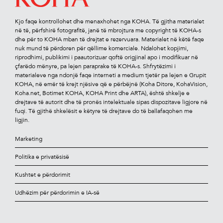
Kjo faqe kontrollohet dhe menaxhohet nga KOHA. Të gjitha materialet
në të, përfshirë fotograﬁtë, janë të mbrojtura me copyright të KOHA-s
dhe për to KOHA mban të drejtat e rezervuara. Materialet në këtë faqe
nuk mund të përdoren për qëllime komerciale. Ndalohet kopjimi,
riprodhimi, publikimi i paautorizuar qoftë origjinal apo i modiﬁkuar në
çfarëdo mënyre, pa lejen paraprake të KOHA-s. Shfrytëzimi i
materialeve nga ndonjë faqe interneti a medium tjetër pa lejen e Grupit
KOHA, në emër të krejt njësive që e përbëjnë (Koha Ditore, KohaVision,
Koha.net, Botimet KOHA, KOHA Print dhe ARTA), është shkelje e
drejtave të autorit dhe të pronës intelektuale sipas dispozitave ligjore në
fuqi. Të gjithë shkelësit e këtyre të drejtave do të ballafaqohen me
ligjin.
Marketing
Politika e privatësisë
Kushtet e përdorimit
Udhëzim për përdorimin e IA-së