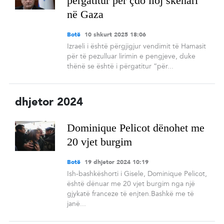
përgatitur për çdo lloj skenari
në Gaza
Botë
10 shkurt 2025 18:06
Izraeli i është përgjigjur vendimit të Hamasit
për të pezulluar lirimin e pengjeve, duke
thënë se është i përgatitur “për...
dhjetor 2024
Dominique Pelicot dënohet me
20 vjet burgim
Botë
19 dhjetor 2024 10:19
Ish-bashkëshorti i Gisele, Dominique Pelicot,
është dënuar me 20 vjet burgim nga një
gjykatë franceze të enjten.Bashkë me të
janë...