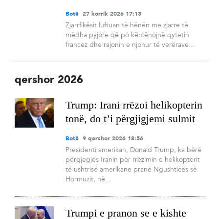
Botë
27 korrik 2026 17:13
Zjarrfikësit luftuan të hënën me zjarre të
mëdha pyjore që po kërcënojnë qytetin
francez dhe rajonin e njohur të verërave...
qershor 2026
Trump: Irani rrëzoi helikopterin
tonë, do t’i përgjigjemi sulmit
Botë
9 qershor 2026 18:56
Presidenti amerikan, Donald Trump, ka bërë
përgjegjës Iranin për rrëzimin e helikopterit
të ushtrisë amerikane pranë Ngushticës së
Hormuzit, në...
Trumpi e pranon se e kishte