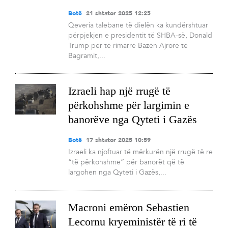
Botë
21 shtator 2025 12:25
Qeveria talebane të dielën ka kundërshtuar
përpjekjen e presidentit të SHBA-së, Donald
Trump për të rimarrë Bazën Ajrore të
Bagramit,...
Izraeli hap një rrugë të
përkohshme për largimin e
banorëve nga Qyteti i Gazës
Botë
17 shtator 2025 10:59
Izraeli ka njoftuar të mërkurën një rrugë të re
“të përkohshme” për banorët që të
largohen nga Qyteti i Gazës,...
Macroni emëron Sebastien
Lecornu kryeministër të ri të