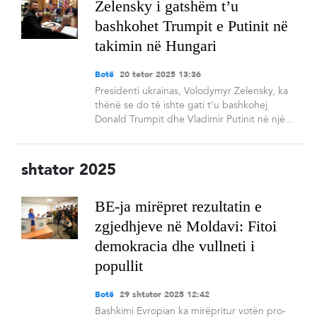
Zelensky i gatshëm t’u
bashkohet Trumpit e Putinit në
takimin në Hungari
Botë
20 tetor 2025 13:36
Presidenti ukrainas, Volodymyr Zelensky, ka
thënë se do të ishte gati t'u bashkohej
Donald Trumpit dhe Vladimir Putinit në një...
shtator 2025
BE-ja mirëpret rezultatin e
zgjedhjeve në Moldavi: Fitoi
demokracia dhe vullneti i
popullit
Botë
29 shtator 2025 12:42
Bashkimi Evropian ka mirëpritur votën pro-