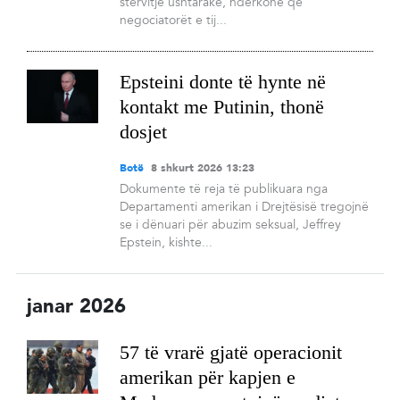
stërvitje ushtarake, ndërkohë që
negociatorët e tij...
Epsteini donte të hynte në
kontakt me Putinin, thonë
dosjet
Botë
8 shkurt 2026 13:23
Dokumente të reja të publikuara nga
Departamenti amerikan i Drejtësisë tregojnë
se i dënuari për abuzim seksual, Jeffrey
Epstein, kishte...
janar 2026
57 të vrarë gjatë operacionit
amerikan për kapjen e