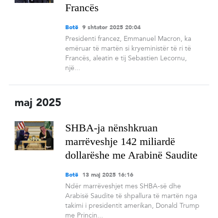
Francës
Botë
9 shtator 2025 20:04
Presidenti francez, Emmanuel Macron, ka
emëruar të martën si kryeministër të ri të
Francës, aleatin e tij Sebastien Lecornu,
një...
maj 2025
SHBA-ja nënshkruan
marrëveshje 142 miliardë
dollarëshe me Arabinë Saudite
Botë
13 maj 2025 16:16
Ndër marrëveshjet mes SHBA-së dhe
Arabisë Saudite të shpallura të martën nga
takimi i presidentit amerikan, Donald Trump
me Princin...