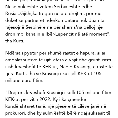
Nëse nuk është vetëm Serbia është edhe
Rusia...Gjithçka tregon në atë drejtim, por më
duket se partnerët ndërkombëtarë nuk duan ta
fajësojnë Serbinë e ne për sherr s’na qëlloj një
dron mbi kanalin e Ibër-Lepencit në atë moment”,
tha Kurti.
Ndërsa i pyetur për shumë rastet e hapura, si ai i
ambalazhuesve të ujit, afera e vajit dhe grurit, rasti
i ish-kryeshefit të KEK-ut, Nagip Krasniqi, e raste të
tjera Kurti, tha se Krasniqi i ka sjell KEK-ut 105
milionë euro fitim.
“Drejtori, kryeshefi Krasniqi i solli 105 milionë fitim
KEK-ut për vitin 2022. Ky i ka çmendur
kundërshtarët tanë, një pjesë e të cilëve janë në
prokurori, dhe ky sulm është bërë ndaj suksesit të