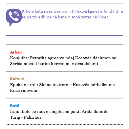
Klikoni këtu nëse dëshironi t'i lexoni lajmet e fundit dhe
të përzgjedhura në kanalin tonë zyrtar në Viber
Arbëri.
Konjufca: Retorika agresive ndaj Kosovës dëshmon se
Serbia mbetet burim kërcënimi e destabiliteti
Kulturë.
Epoka e errët: Skena teatrore e Kosovës përballet me
krizë rinovimi
Botë.
Irani thotë se nuk e shqetëson pakti Arabi Saudite -
Turqi - Pakistan