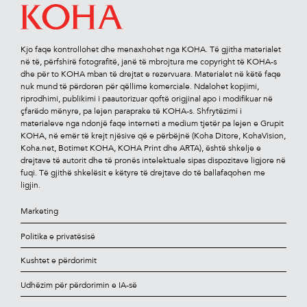
Kjo faqe kontrollohet dhe menaxhohet nga KOHA. Të gjitha materialet
në të, përfshirë fotograﬁtë, janë të mbrojtura me copyright të KOHA-s
dhe për to KOHA mban të drejtat e rezervuara. Materialet në këtë faqe
nuk mund të përdoren për qëllime komerciale. Ndalohet kopjimi,
riprodhimi, publikimi i paautorizuar qoftë origjinal apo i modiﬁkuar në
çfarëdo mënyre, pa lejen paraprake të KOHA-s. Shfrytëzimi i
materialeve nga ndonjë faqe interneti a medium tjetër pa lejen e Grupit
KOHA, në emër të krejt njësive që e përbëjnë (Koha Ditore, KohaVision,
Koha.net, Botimet KOHA, KOHA Print dhe ARTA), është shkelje e
drejtave të autorit dhe të pronës intelektuale sipas dispozitave ligjore në
fuqi. Të gjithë shkelësit e këtyre të drejtave do të ballafaqohen me
ligjin.
Marketing
Politika e privatësisë
Kushtet e përdorimit
Udhëzim për përdorimin e IA-së