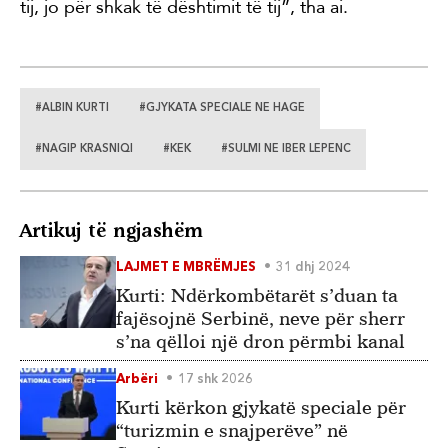
tij, jo për shkak të dështimit të tij”, tha ai.
#ALBIN KURTI
#GJYKATA SPECIALE NE HAGE
#NAGIP KRASNIQI
#KEK
#SULMI NE IBER LEPENC
Artikuj të ngjashëm
LAJMET E MBRËMJES
31 dhj 2024
Kurti: Ndërkombëtarët s’duan ta
fajësojnë Serbinë, neve për sherr
s’na qëlloi një dron përmbi kanal
Arbëri
17 shk 2026
Kurti kërkon gjykatë speciale për
“turizmin e snajperëve” në