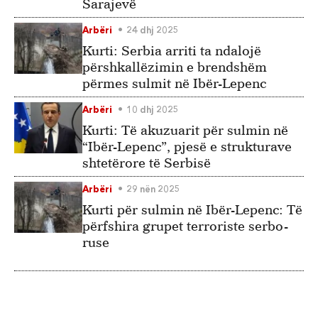
Sarajevë
Arbëri
24 dhj 2025
Kurti: Serbia arriti ta ndalojë
përshkallëzimin e brendshëm
përmes sulmit në Ibër-Lepenc
Arbëri
10 dhj 2025
Kurti: Të akuzuarit për sulmin në
“Ibër-Lepenc”, pjesë e strukturave
shtetërore të Serbisë
Arbëri
29 nën 2025
Kurti për sulmin në Ibër-Lepenc: Të
përfshira grupet terroriste serbo-
ruse