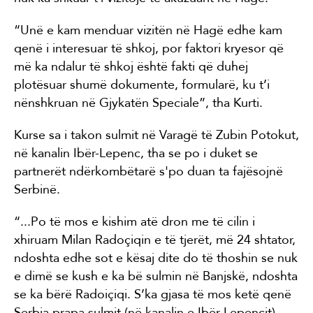
“Unë e kam menduar vizitën në Hagë edhe kam
qenë i interesuar të shkoj, por faktori kryesor që
më ka ndalur të shkoj është fakti që duhej
plotësuar shumë dokumente, formularë, ku t’i
nënshkruan në Gjykatën Speciale”, tha Kurti.
Kurse sa i takon sulmit në Varagë të Zubin Potokut,
në kanalin Ibër-Lepenc, tha se po i duket se
partnerët ndërkombëtarë s'po duan ta fajësojnë
Serbinë.
“...Po të mos e kishim atë dron me të cilin i
xhiruam Milan Radoçiqin e të tjerët, më 24 shtator,
ndoshta edhe sot e kësaj dite do të thoshin se nuk
e dimë se kush e ka bë sulmin në Banjskë, ndoshta
se ka bërë Radoiçiqi. S’ka gjasa të mos ketë qenë
Serbia prapa sulmit (në kanalin e Ibër-Lepencit).