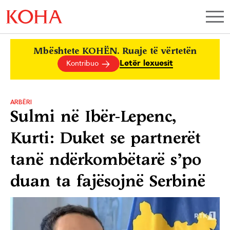
Mbështete KOHËN. Ruaje të vërtetën
Letër lexuesit
Kontribuo
ARBËRI
Sulmi në Ibër-Lepenc,
Kurti: Duket se partnerët
tanë ndërkombëtarë s’po
duan ta fajësojnë Serbinë