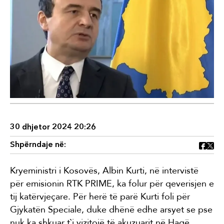
30 dhjetor 2024 20:26
Shpërndaje në:
Kryeministri i Kosovës, Albin Kurti, në intervistë
për emisionin RTK PRIME, ka folur për qeverisjen e
tij katërvjeçare. Për herë të parë Kurti foli për
Gjykatën Speciale, duke dhënë edhe arsyet se pse
nuk ka shkuar t`i vizitojë të akuzuarit në Hagë.