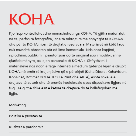
Kjo faqe kontrollohet dhe menaxhohet nga KOHA. Të gjitha materialet
në të, përfshirë fotograﬁtë, janë të mbrojtura me copyright të KOHA-s
dhe për to KOHA mban të drejtat e rezervuara. Materialet në këtë faqe
nuk mund të përdoren për qëllime komerciale. Ndalohet kopjimi,
riprodhimi, publikimi i paautorizuar qoftë origjinal apo i modiﬁkuar në
çfarëdo mënyre, pa lejen paraprake të KOHA-s. Shfrytëzimi i
materialeve nga ndonjë faqe interneti a medium tjetër pa lejen e Grupit
KOHA, në emër të krejt njësive që e përbëjnë (Koha Ditore, KohaVision,
Koha.net, Botimet KOHA, KOHA Print dhe ARTA), është shkelje e
drejtave të autorit dhe të pronës intelektuale sipas dispozitave ligjore në
fuqi. Të gjithë shkelësit e këtyre të drejtave do të ballafaqohen me
ligjin.
Marketing
Politika e privatësisë
Kushtet e përdorimit