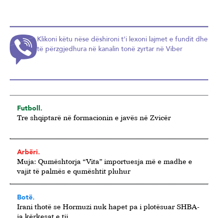
Klikoni këtu nëse dëshironi t'i lexoni lajmet e fundit dhe
të përzgjedhura në kanalin tonë zyrtar në Viber
Futboll.
Tre shqiptarë në formacionin e javës në Zvicër
Arbëri.
Muja: Qumështorja “Vita” importuesja më e madhe e
vajit të palmës e qumështit pluhur
Botë.
Irani thotë se Hormuzi nuk hapet pa i plotësuar SHBA-
ja kërkesat e tij