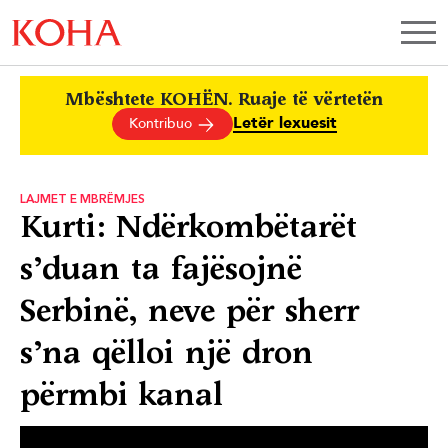
Mbështete KOHËN. Ruaje të vërtetën
Letër lexuesit
Kontribuo
LAJMET E MBRËMJES
Kurti: Ndërkombëtarët
s’duan ta fajësojnë
Serbinë, neve për sherr
s’na qëlloi një dron
përmbi kanal