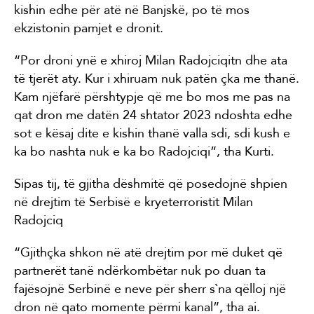
kishin edhe për atë në Banjskë, po të mos
ekzistonin pamjet e dronit.
“Por droni ynë e xhiroj Milan Radojciqitn dhe ata
të tjerët aty. Kur i xhiruam nuk patën çka me thanë.
Kam njëfarë përshtypje që me bo mos me pas na
qat dron me datën 24 shtator 2023 ndoshta edhe
sot e kësaj dite e kishin thanë valla sdi, sdi kush e
ka bo nashta nuk e ka bo Radojciqi”, tha Kurti.
Sipas tij, të gjitha dëshmitë që posedojnë shpien
në drejtim të Serbisë e kryeterroristit Milan
Radojciq
“Gjithçka shkon në atë drejtim por më duket që
partnerët tanë ndërkombëtar nuk po duan ta
fajësojnë Serbinë e neve për sherr s`na qëlloj një
dron në qato momente përmi kanal”, tha ai.