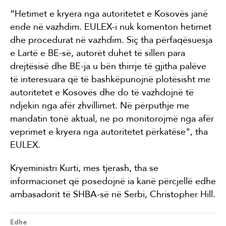
“Hetimet e kryera nga autoritetet e Kosovës janë
ende në vazhdim. EULEX-i nuk komenton hetimet
dhe procedurat në vazhdim. Siç tha përfaqësuesja
e Lartë e BE-së, autorët duhet të sillen para
drejtësisë dhe BE-ja u bën thirrje të gjitha palëve
të interesuara që të bashkëpunojnë plotësisht me
autoritetet e Kosovës dhe do të vazhdojnë të
ndjekin nga afër zhvillimet. Në përputhje me
mandatin tonë aktual, ne po monitorojmë nga afër
veprimet e kryera nga autoritetet përkatëse", tha
EULEX.
Kryeministri Kurti, mes tjerash, tha se
informacionet që posedojnë ia kanë përcjellë edhe
ambasadorit të SHBA-së në Serbi, Christopher Hill.
Edhe