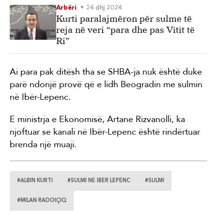
Arbëri
24 dhj 2024
Kurti paralajmëron për sulme të
reja në veri “para dhe pas Vitit të
Ri”
Ai para pak ditësh tha se SHBA-ja nuk është duke
parë ndonjë provë që e lidh Beogradin me sulmin
në Ibër-Lepenc.
E ministrja e Ekonomisë, Artane Rizvanolli, ka
njoftuar se kanali në Ibër-Lepenc është rindërtuar
brenda një muaji.
#ALBIN KURTI
#SULMI NE IBER LEPENC
#SULMI
#MILAN RADOIÇIQ