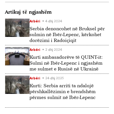
Artikuj të ngjashëm
Arbëri
4 dhj 2024
Serbia denoncohet në Bruksel për
sulmin në Ibër-Lepenc, kërkohet
dorëzimi i Radoiçiqit
Arbëri
2 dhj 2024
Kurti ambasadorëve të QUINT-it:
Sulmi në Ibër-Lepenc i ngjashëm
me sulmet e Rusisë në Ukrainë
Arbëri
24 dhj 2025
Kurti: Serbia arriti ta ndalojë
përshkallëzimin e brendshëm
përmes sulmit në Ibër-Lepenc