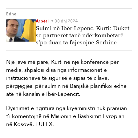
Edhe
Arbëri
30 dhj 2024
Sulmi në Ibër-Lepenc, Kurti: Duket
se partnerët tanë ndërkombëtarë
s’po duan ta fajësojnë Serbinë
Një javë më parë, Kurti në një konferencë për
media, shpalosi disa nga informacionet e
institucioneve të sigurisë e sipas të cilave,
përgjegjësi për sulmin në Banjskë planifikoi edhe
atë në kanalin e Ibër-Lepencit.
Dyshimet e ngritura nga kryeministri nuk pranuan
t`i komentojnë në Misionin e Bashkimit Evropian
në Kosovë, EULEX.