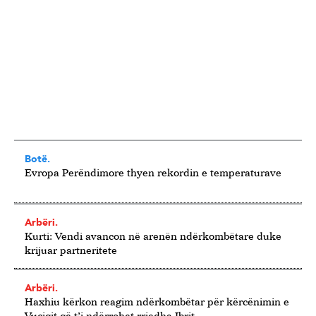
Botë.
Evropa Perëndimore thyen rekordin e temperaturave
Arbëri.
Kurti: Vendi avancon në arenën ndërkombëtare duke
krijuar partneritete
Arbëri.
Haxhiu kërkon reagim ndërkombëtar për kërcënimin e
Vuçiqit që t’i ndërrohet rrjedha Ibrit