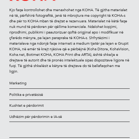
Kjo faqe kontrollohet dhe menaxhohet nga KOHA. Të gjitha materialet
në të, përfshirë fotograﬁtë, janë të mbrojtura me copyright të KOHA-s
dhe për to KOHA mban të drejtat e rezervuara. Materialet në këtë faqe
nuk mund të përdoren për qëllime komerciale. Ndalohet kopjimi,
riprodhimi, publikimi i paautorizuar qoftë origjinal apo i modiﬁkuar në
çfarëdo mënyre, pa lejen paraprake të KOHA-s. Shfrytëzimi i
materialeve nga ndonjë faqe interneti a medium tjetër pa lejen e Grupit
KOHA, në emër të krejt njësive që e përbëjnë (Koha Ditore, KohaVision,
Koha.net, Botimet KOHA, KOHA Print dhe ARTA), është shkelje e
drejtave të autorit dhe të pronës intelektuale sipas dispozitave ligjore në
fuqi. Të gjithë shkelësit e këtyre të drejtave do të ballafaqohen me
ligjin.
Marketing
Politika e privatësisë
Kushtet e përdorimit
Udhëzim për përdorimin e IA-së