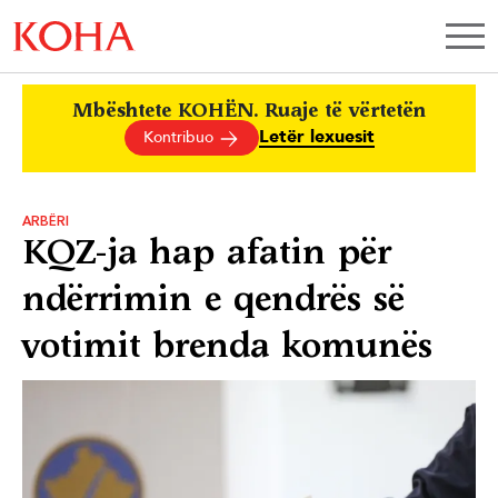
Mbështete KOHËN. Ruaje të vërtetën
Letër lexuesit
Kontribuo
ARBËRI
KQZ-ja hap afatin për
ndërrimin e qendrës së
votimit brenda komunës