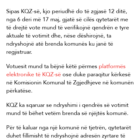
Sipas KQZ-së, kjo periudhë do të zgjasë 12 ditë,
nga 6 deri më 17 maj, gjatë së cilës qytetarët me
të drejtë vote mund të verifikojnë qendrën e tyre
aktuale të votimit dhe, nëse dëshirojnë, ta
ndryshojnë atë brenda komunës ku janë të
regjistruar.
Votuesit mund ta bëjnë këtë përmes
platformës
elektronike të KQZ-së
ose duke paraqitur kërkesë
në Komisionin Komunal të Zgjedhjeve në komunën
përkatëse.
KQZ ka sqaruar se ndryshimi i qendrës së votimit
mund të bëhet vetëm brenda së njëjtës komunë.
Për të kaluar nga një komunë në tjetrën, qytetarët
duhet fillimisht të ndryshojnë adresën zyrtare të