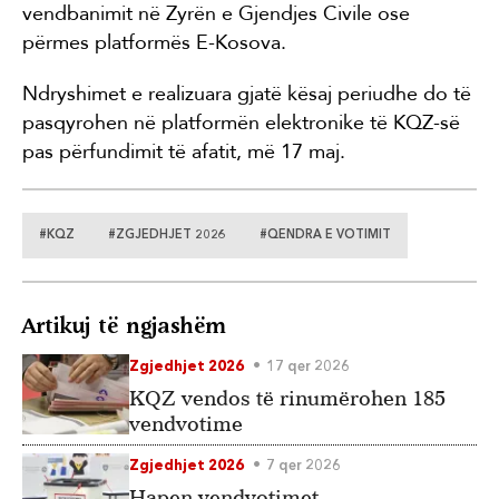
vendbanimit në Zyrën e Gjendjes Civile ose
përmes platformës E-Kosova.
Ndryshimet e realizuara gjatë kësaj periudhe do të
pasqyrohen në platformën elektronike të KQZ-së
pas përfundimit të afatit, më 17 maj.
#KQZ
#ZGJEDHJET 2026
#QENDRA E VOTIMIT
Artikuj të ngjashëm
Zgjedhjet 2026
17 qer 2026
KQZ vendos të rinumërohen 185
vendvotime
Zgjedhjet 2026
7 qer 2026
Hapen vendvotimet