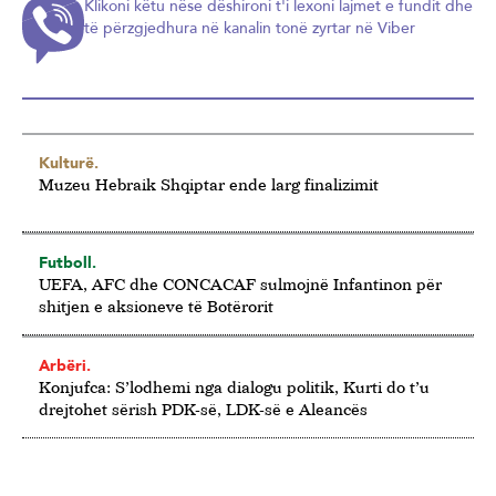
Klikoni këtu nëse dëshironi t'i lexoni lajmet e fundit dhe
të përzgjedhura në kanalin tonë zyrtar në Viber
Kulturë.
Muzeu Hebraik Shqiptar ende larg finalizimit
Futboll.
UEFA, AFC dhe CONCACAF sulmojnë Infantinon për
shitjen e aksioneve të Botërorit
Arbëri.
Konjufca: S’lodhemi nga dialogu politik, Kurti do t’u
drejtohet sërish PDK-së, LDK-së e Aleancës