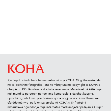
Kjo faqe kontrollohet dhe menaxhohet nga KOHA. Të gjitha materialet
në të, përfshirë fotograﬁtë, janë të mbrojtura me copyright të KOHA-s
dhe për to KOHA mban të drejtat e rezervuara. Materialet në këtë faqe
nuk mund të përdoren për qëllime komerciale. Ndalohet kopjimi,
riprodhimi, publikimi i paautorizuar qoftë origjinal apo i modiﬁkuar në
çfarëdo mënyre, pa lejen paraprake të KOHA-s. Shfrytëzimi i
materialeve nga ndonjë faqe interneti a medium tjetër pa lejen e Grupit