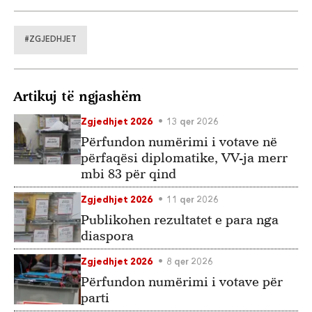
#ZGJEDHJET
Artikuj të ngjashëm
Zgjedhjet 2026
13 qer 2026
Përfundon numërimi i votave në
përfaqësi diplomatike, VV-ja merr
mbi 83 për qind
Zgjedhjet 2026
11 qer 2026
Publikohen rezultatet e para nga
diaspora
Zgjedhjet 2026
8 qer 2026
Përfundon numërimi i votave për
parti