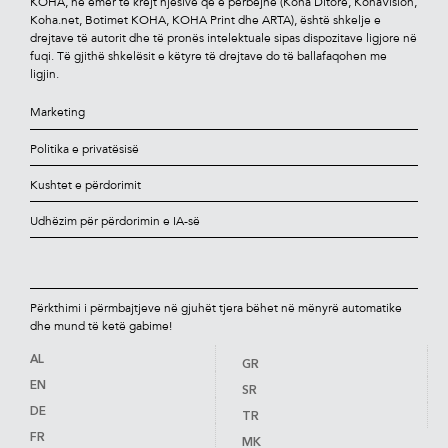
KOHA, në emër të krejt njësive që e përbëjnë (Koha Ditore, KohaVision,
Koha.net, Botimet KOHA, KOHA Print dhe ARTA), është shkelje e
drejtave të autorit dhe të pronës intelektuale sipas dispozitave ligjore në
fuqi. Të gjithë shkelësit e këtyre të drejtave do të ballafaqohen me
ligjin.
Marketing
Politika e privatësisë
Kushtet e përdorimit
Udhëzim për përdorimin e IA-së
Përkthimi i përmbajtjeve në gjuhët tjera bëhet në mënyrë automatike
dhe mund të ketë gabime!
AL
GR
EN
SR
DE
TR
FR
MK