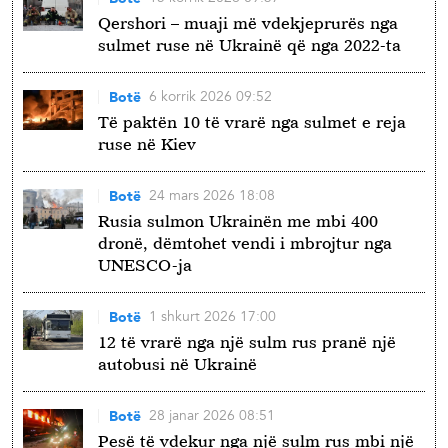
Qershori – muaji më vdekjeprurës nga
sulmet ruse në Ukrainë që nga 2022-ta
6 korrik 2026 09:52
Botë
Të paktën 10 të vrarë nga sulmet e reja
ruse në Kiev
24 mars 2026 18:08
Botë
Rusia sulmon Ukrainën me mbi 400
dronë, dëmtohet vendi i mbrojtur nga
UNESCO-ja
1 shkurt 2026 17:00
Botë
12 të vrarë nga një sulm rus pranë një
autobusi në Ukrainë
28 janar 2026 08:51
Botë
Pesë të vdekur nga një sulm rus mbi një