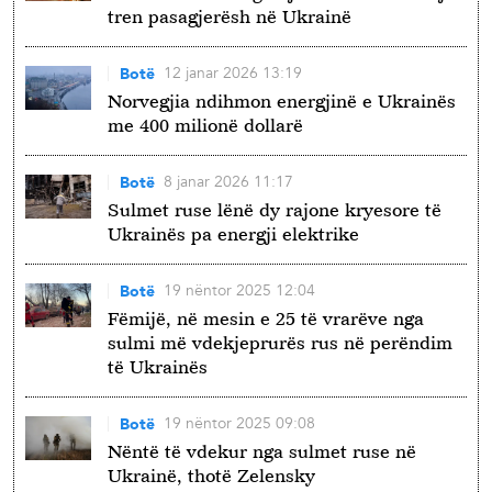
tren pasagjerësh në Ukrainë
12 janar 2026 13:19
Botë
Norvegjia ndihmon energjinë e Ukrainës
me 400 milionë dollarë
8 janar 2026 11:17
Botë
Sulmet ruse lënë dy rajone kryesore të
Ukrainës pa energji elektrike
19 nëntor 2025 12:04
Botë
Fëmijë, në mesin e 25 të vrarëve nga
sulmi më vdekjeprurës rus në perëndim
të Ukrainës
19 nëntor 2025 09:08
Botë
Nëntë të vdekur nga sulmet ruse në
Ukrainë, thotë Zelensky