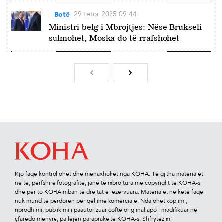
29 tetor 2025 09:44
Botë
Ministri belg i Mbrojtjes: Nëse Brukseli
sulmohet, Moska do të rrafshohet
Kjo faqe kontrollohet dhe menaxhohet nga KOHA. Të gjitha materialet
në të, përfshirë fotograﬁtë, janë të mbrojtura me copyright të KOHA-s
dhe për to KOHA mban të drejtat e rezervuara. Materialet në këtë faqe
nuk mund të përdoren për qëllime komerciale. Ndalohet kopjimi,
riprodhimi, publikimi i paautorizuar qoftë origjinal apo i modiﬁkuar në
çfarëdo mënyre, pa lejen paraprake të KOHA-s. Shfrytëzimi i