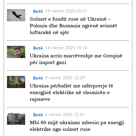
19 nëntor 2025 09:01
Botë
Sulmet e fundit ruse në Ukrainë –
Polonia dhe Rumania ngrenë avionët
luftarakë në ajër
16 nëntor 2025 10:14
Botë
Ukraina arrin marrëveshje me Greqinë
për import gazi
9 nëntor 2025 12:29
Botë
Ukraina përballet me ndërprerje të
energjisë elektrike në shumicën e
rajoneve
2 nëntor 2025 12:41
Botë
Mbi 60 mijë ukrainas mbesin pa energji
elektrike nga sulmet ruse