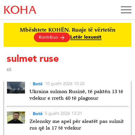
Mbështete KOHËN. Ruaje të vërtetën
Letër lexuesit
Kontribuo
sulmet ruse
65
10 gusht 2026 10:20
Botë
Ukraina sulmon Rusinë, të paktën 13 të
vdekur e rreth 40 të plagosur
5 gusht 2026 13:21
Botë
Zelensky me apel për aleatët pas sulmit
rus që la 17 të vdekur