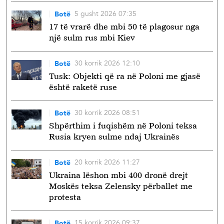
5 gusht 2026 07:35
Botë
17 të vrarë dhe mbi 50 të plagosur nga
një sulm rus mbi Kiev
30 korrik 2026 12:10
Botë
Tusk: Objekti që ra në Poloni me gjasë
është raketë ruse
30 korrik 2026 08:51
Botë
Shpërthim i fuqishëm në Poloni teksa
Rusia kryen sulme ndaj Ukrainës
20 korrik 2026 11:27
Botë
Ukraina lëshon mbi 400 dronë drejt
Moskës teksa Zelensky përballet me
protesta
15 korrik 2026 09:37
Botë