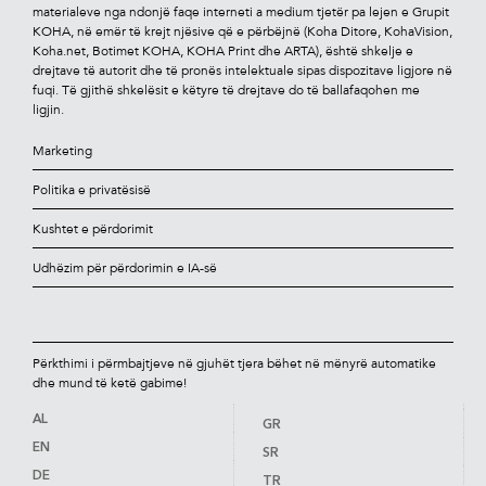
materialeve nga ndonjë faqe interneti a medium tjetër pa lejen e Grupit
KOHA, në emër të krejt njësive që e përbëjnë (Koha Ditore, KohaVision,
Koha.net, Botimet KOHA, KOHA Print dhe ARTA), është shkelje e
drejtave të autorit dhe të pronës intelektuale sipas dispozitave ligjore në
fuqi. Të gjithë shkelësit e këtyre të drejtave do të ballafaqohen me
ligjin.
Marketing
Politika e privatësisë
Kushtet e përdorimit
Udhëzim për përdorimin e IA-së
Përkthimi i përmbajtjeve në gjuhët tjera bëhet në mënyrë automatike
dhe mund të ketë gabime!
AL
GR
EN
SR
DE
TR