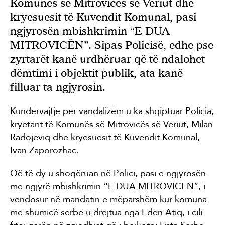
Komunës së Mitrovicës së Veriut dhe
kryesuesit të Kuvendit Komunal, pasi
ngjyrosën mbishkrimin “E DUA
MITROVICËN”. Sipas Policisë, edhe pse
zyrtarët kanë urdhëruar që të ndalohet
dëmtimi i objektit publik, ata kanë
filluar ta ngjyrosin.
Kundërvajtje për vandalizëm u ka shqiptuar Policia,
kryetarit të Komunës së Mitrovicës së Veriut, Milan
Radojeviq dhe kryesuesit të Kuvendit Komunal,
Ivan Zaporozhac.
Që të dy u shoqëruan në Polici, pasi e ngjyrosën
me ngjyrë mbishkrimin “E DUA MITROVICËN”, i
vendosur në mandatin e mëparshëm kur komuna
me shumicë serbe u drejtua nga Eden Atiq, i cili