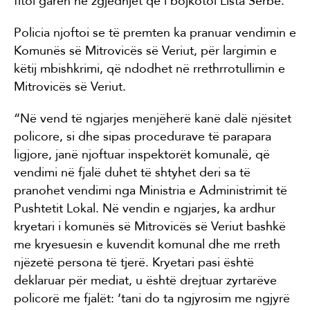
fitoi garën në zgjedhjet që i bojkotoi Lista Serbe.
Policia njoftoi se të premten ka pranuar vendimin e
Komunës së Mitrovicës së Veriut, për largimin e
këtij mbishkrimi, që ndodhet në rrethrrotullimin e
Mitrovicës së Veriut.
“Në vend të ngjarjes menjëherë kanë dalë njësitet
policore, si dhe sipas procedurave të parapara
ligjore, janë njoftuar inspektorët komunalë, që
vendimi në fjalë duhet të shtyhet deri sa të
pranohet vendimi nga Ministria e Administrimit të
Pushtetit Lokal. Në vendin e ngjarjes, ka ardhur
kryetari i komunës së Mitrovicës së Veriut bashkë
me kryesuesin e kuvendit komunal dhe me rreth
njëzetë persona të tjerë. Kryetari pasi është
deklaruar për mediat, u është drejtuar zyrtarëve
policorë me fjalët: ‘tani do ta ngjyrosim me ngjyrë