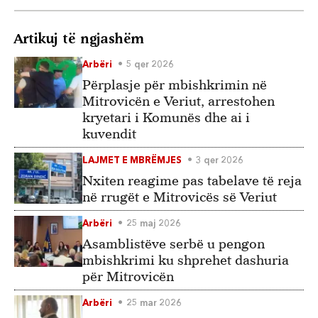
Artikuj të ngjashëm
Arbëri
5 qer 2026
Përplasje për mbishkrimin në
Mitrovicën e Veriut, arrestohen
kryetari i Komunës dhe ai i
kuvendit
LAJMET E MBRËMJES
3 qer 2026
Nxiten reagime pas tabelave të reja
në rrugët e Mitrovicës së Veriut
Arbëri
25 maj 2026
Asamblistëve serbë u pengon
mbishkrimi ku shprehet dashuria
për Mitrovicën
Arbëri
25 mar 2026