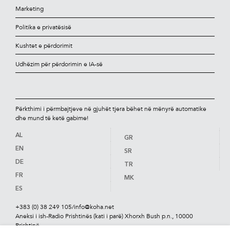
Marketing
Politika e privatësisë
Kushtet e përdorimit
Udhëzim për përdorimin e IA-së
Përkthimi i përmbajtjeve në gjuhët tjera bëhet në mënyrë automatike
dhe mund të ketë gabime!
AL
GR
EN
SR
DE
TR
FR
MK
ES
+383 (0) 38 249 105
/
info@koha.net
Aneksi i ish-Radio Prishtinës (kati i parë) Xhorxh Bush p.n., 10000
Prishtinë