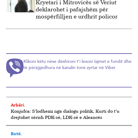
Kryetari i Mitrovicës së Veriut
deklarohet i pafajshëm për
mospërfilljen e urdhrit policor
Klikoni këtu nëse dëshironi t'i lexoni lajmet e fundit dhe
të përzgjedhura në kanalin tonë zyrtar në Viber
Arbëri.
Konjufca: S’lodhemi nga dialogu politik, Kurti do t’u
drejtohet sërish PDK-së, LDK-së e Aleancës
Botë.