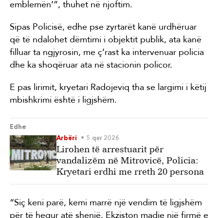
emblemën’”, thuhet në njoftim.
Sipas Policisë, edhe pse zyrtarët kanë urdhëruar
që të ndalohet dëmtimi i objektit publik, ata kanë
filluar ta ngjyrosin, me ç’rast ka intervenuar policia
dhe ka shoqëruar ata në stacionin policor.
E pas lirimit, kryetari Radojeviq tha se largimi i këtij
mbishkrimi është i ligjshëm.
Edhe
Arbëri
5 qer 2026
Lirohen të arrestuarit për
vandalizëm në Mitrovicë, Policia:
Kryetari erdhi me rreth 20 persona
“Siç keni parë, kemi marrë një vendim të ligjshëm
për të hequr atë shenjë. Ekziston madje një firmë e