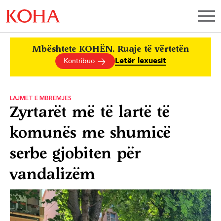
Mbështete KOHËN. Ruaje të vërtetën
Letër lexuesit
Kontribuo
LAJMET E MBRËMJES
Zyrtarët më të lartë të
komunës me shumicë
serbe gjobiten për
vandalizëm