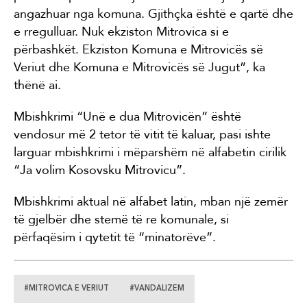
angazhuar nga komuna. Gjithçka është e qartë dhe
e rregulluar. Nuk ekziston Mitrovica si e
përbashkët. Ekziston Komuna e Mitrovicës së
Veriut dhe Komuna e Mitrovicës së Jugut”, ka
thënë ai.
Mbishkrimi “Unë e dua Mitrovicën” është
vendosur më 2 tetor të vitit të kaluar, pasi ishte
larguar mbishkrimi i mëparshëm në alfabetin cirilik
“Ja volim Kosovsku Mitrovicu”.
Mbishkrimi aktual në alfabet latin, mban një zemër
të gjelbër dhe stemë të re komunale, si
përfaqësim i qytetit të “minatorëve”.
#MITROVICA E VERIUT
#VANDALIZEM