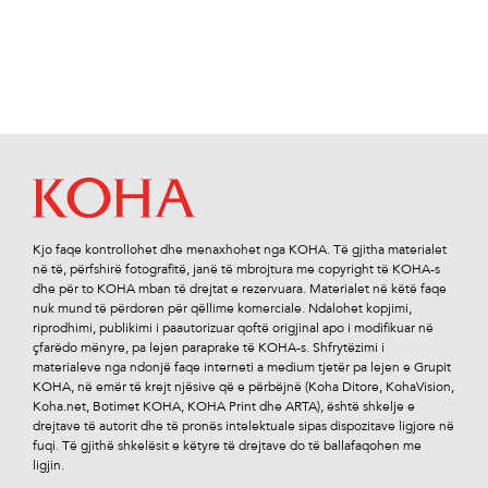
Kjo faqe kontrollohet dhe menaxhohet nga KOHA. Të gjitha materialet
në të, përfshirë fotograﬁtë, janë të mbrojtura me copyright të KOHA-s
dhe për to KOHA mban të drejtat e rezervuara. Materialet në këtë faqe
nuk mund të përdoren për qëllime komerciale. Ndalohet kopjimi,
riprodhimi, publikimi i paautorizuar qoftë origjinal apo i modiﬁkuar në
çfarëdo mënyre, pa lejen paraprake të KOHA-s. Shfrytëzimi i
materialeve nga ndonjë faqe interneti a medium tjetër pa lejen e Grupit
KOHA, në emër të krejt njësive që e përbëjnë (Koha Ditore, KohaVision,
Koha.net, Botimet KOHA, KOHA Print dhe ARTA), është shkelje e
drejtave të autorit dhe të pronës intelektuale sipas dispozitave ligjore në
fuqi. Të gjithë shkelësit e këtyre të drejtave do të ballafaqohen me
ligjin.