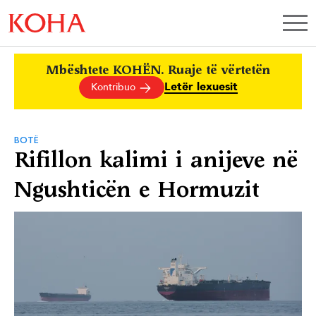
Mbështete KOHËN. Ruaje të vërtetën
Letër lexuesit
Kontribuo
BOTË
Rifillon kalimi i anijeve në
Ngushticën e Hormuzit