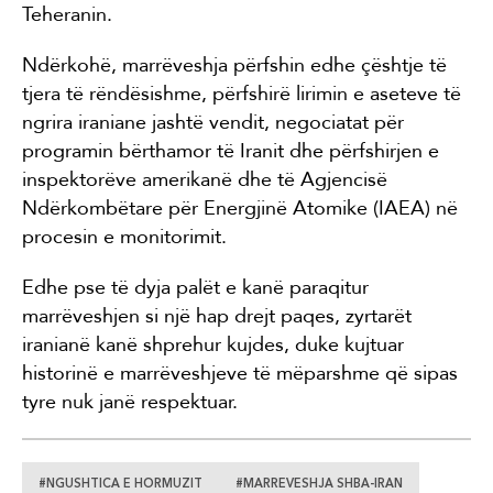
Teheranin.
Ndërkohë, marrëveshja përfshin edhe çështje të
tjera të rëndësishme, përfshirë lirimin e aseteve të
ngrira iraniane jashtë vendit, negociatat për
programin bërthamor të Iranit dhe përfshirjen e
inspektorëve amerikanë dhe të Agjencisë
Ndërkombëtare për Energjinë Atomike (IAEA) në
procesin e monitorimit.
Edhe pse të dyja palët e kanë paraqitur
marrëveshjen si një hap drejt paqes, zyrtarët
iranianë kanë shprehur kujdes, duke kujtuar
historinë e marrëveshjeve të mëparshme që sipas
tyre nuk janë respektuar.
#NGUSHTICA E HORMUZIT
#MARREVESHJA SHBA-IRAN