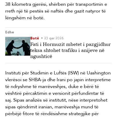
38 kilometra gjerësi, shërben për transportimin e
rreth një të pestës së naftës dhe gazit natyror të
lëngshëm në botë.
Edhe
Botë
23 qer 2026
Fati i Hormuzit mbetet i pazgjidhur
teksa shtohet trafiku i anijeve në
ngushticë
Instituti për Studimin e Luftës (ISW) në Uashington
vlerësoi se SHBA-ja dhe Irani po japin interpretime
të ndryshme të marrëveshjes, duke e bërë të
vështirë përcaktimin e versionit përfundimtar të
saj. Sipas analizës së institutit, nëse interpretohet
sipas qëndrimit iranian, marrëveshja mund të
përbëjë fitore të rëndësishme strategjike për