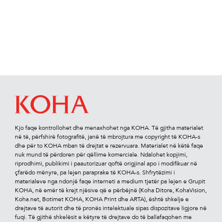
Kjo faqe kontrollohet dhe menaxhohet nga KOHA. Të gjitha materialet
në të, përfshirë fotograﬁtë, janë të mbrojtura me copyright të KOHA-s
dhe për to KOHA mban të drejtat e rezervuara. Materialet në këtë faqe
nuk mund të përdoren për qëllime komerciale. Ndalohet kopjimi,
riprodhimi, publikimi i paautorizuar qoftë origjinal apo i modiﬁkuar në
çfarëdo mënyre, pa lejen paraprake të KOHA-s. Shfrytëzimi i
materialeve nga ndonjë faqe interneti a medium tjetër pa lejen e Grupit
KOHA, në emër të krejt njësive që e përbëjnë (Koha Ditore, KohaVision,
Koha.net, Botimet KOHA, KOHA Print dhe ARTA), është shkelje e
drejtave të autorit dhe të pronës intelektuale sipas dispozitave ligjore në
fuqi. Të gjithë shkelësit e këtyre të drejtave do të ballafaqohen me