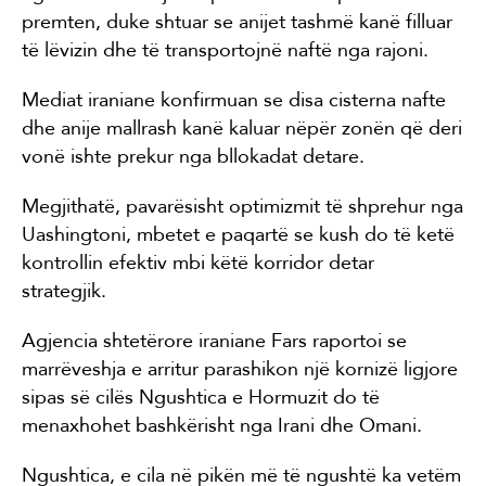
premten, duke shtuar se anijet tashmë kanë filluar
të lëvizin dhe të transportojnë naftë nga rajoni.
Mediat iraniane konfirmuan se disa cisterna nafte
dhe anije mallrash kanë kaluar nëpër zonën që deri
vonë ishte prekur nga bllokadat detare.
Megjithatë, pavarësisht optimizmit të shprehur nga
Uashingtoni, mbetet e paqartë se kush do të ketë
kontrollin efektiv mbi këtë korridor detar
strategjik.
Agjencia shtetërore iraniane Fars raportoi se
marrëveshja e arritur parashikon një kornizë ligjore
sipas së cilës Ngushtica e Hormuzit do të
menaxhohet bashkërisht nga Irani dhe Omani.
Ngushtica, e cila në pikën më të ngushtë ka vetëm