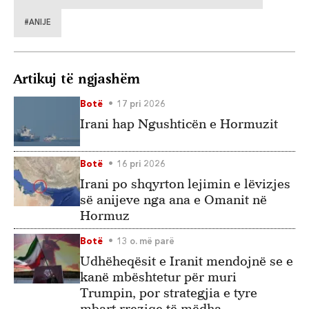
#ANIJE
Artikuj të ngjashëm
Botë
17 pri 2026
Irani hap Ngushticën e Hormuzit
Botë
16 pri 2026
Irani po shqyrton lejimin e lëvizjes
së anijeve nga ana e Omanit në
Hormuz
Botë
13 o. më parë
Udhëheqësit e Iranit mendojnë se e
kanë mbështetur për muri
Trumpin, por strategjia e tyre
mbart rreziqe të mëdha