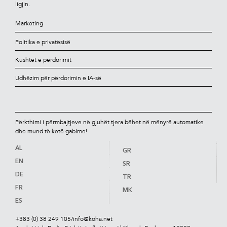
ligjin.
Marketing
Politika e privatësisë
Kushtet e përdorimit
Udhëzim për përdorimin e IA-së
Përkthimi i përmbajtjeve në gjuhët tjera bëhet në mënyrë automatike
dhe mund të ketë gabime!
AL
GR
EN
SR
DE
TR
FR
MK
ES
+383 (0) 38 249 105
/
info@koha.net