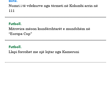
Botë.
Numri i të vdekurve nga tërmeti në Kolumbi arrin në
111
Futboll.
Mitrovica mëson kundërshtarët e mundshëm në
“Europa Cup”
Futboll.
Llapi forcohet me një lojtar nga Kameruni