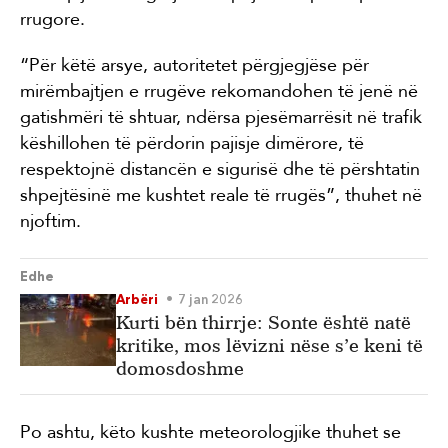
rrugore.
“Për këtë arsye, autoritetet përgjegjëse për
mirëmbajtjen e rrugëve rekomandohen të jenë në
gatishmëri të shtuar, ndërsa pjesëmarrësit në trafik
këshillohen të përdorin pajisje dimërore, të
respektojnë distancën e sigurisë dhe të përshtatin
shpejtësinë me kushtet reale të rrugës”, thuhet në
njoftim.
Edhe
Arbëri
7 jan 2026
Kurti bën thirrje: Sonte është natë
kritike, mos lëvizni nëse s’e keni të
domosdoshme
Po ashtu, këto kushte meteorologjike thuhet se