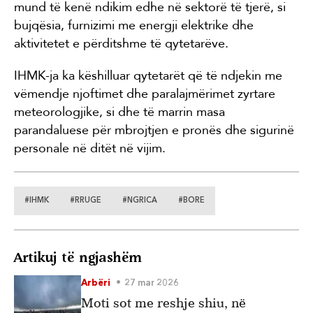
mund të kenë ndikim edhe në sektorë të tjerë, si
bujqësia, furnizimi me energji elektrike dhe
aktivitetet e përditshme të qytetarëve.
IHMK-ja ka këshilluar qytetarët që të ndjekin me
vëmendje njoftimet dhe paralajmërimet zyrtare
meteorologjike, si dhe të marrin masa
parandaluese për mbrojtjen e pronës dhe sigurinë
personale në ditët në vijim.
#IHMK
#RRUGE
#NGRICA
#BORE
Artikuj të ngjashëm
Arbëri
27 mar 2026
Moti sot me reshje shiu, në