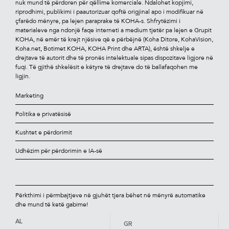
nuk mund të përdoren për qëllime komerciale. Ndalohet kopjimi,
riprodhimi, publikimi i paautorizuar qoftë origjinal apo i modiﬁkuar në
çfarëdo mënyre, pa lejen paraprake të KOHA-s. Shfrytëzimi i
materialeve nga ndonjë faqe interneti a medium tjetër pa lejen e Grupit
KOHA, në emër të krejt njësive që e përbëjnë (Koha Ditore, KohaVision,
Koha.net, Botimet KOHA, KOHA Print dhe ARTA), është shkelje e
drejtave të autorit dhe të pronës intelektuale sipas dispozitave ligjore në
fuqi. Të gjithë shkelësit e këtyre të drejtave do të ballafaqohen me
ligjin.
Marketing
Politika e privatësisë
Kushtet e përdorimit
Udhëzim për përdorimin e IA-së
Përkthimi i përmbajtjeve në gjuhët tjera bëhet në mënyrë automatike
dhe mund të ketë gabime!
AL
GR