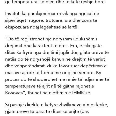
që temperaturat të bien dhe të ketë reshje bore.
Instituti ka paralajmëruar rrezik nga ngricat në
sipërfaqet rrugore, trotuare, ura dhe zona të
ekspozuara ndaj lagështisë së lartë
“Do të regjistrohet një ndryshim i dukshëm i
drejtimit dhe karakterit të erës. Era, e cila gjatë
ditës ka fryrë nga drejtimi juglindor, gjatë orëve të
natës do të ndryshojë kahun në drejtim të veriut
dhe veriperëndimit, duke favorizuar depërtimin e
masave ajrore të ftohta me origjinë veriore. Ky
proces do të shoqërohet me rënie të ndjeshme të
temperaturave të ajrit në të gjitha rajonet e
Kosovës”, thuhet në njoftimin e IHMK-së.
Si pasojë direkte e këtyre zhvillimeve atmosferike,
gjatë orëve të para të ditës së enjte (pas