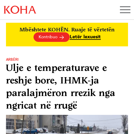
Mbështete KOHËN. Ruaje të vërtetën
Letër lexuesit
Kontribuo
ARBËRI
Ulje e temperaturave e
reshje bore, IHMK-ja
paralajmëron rrezik nga
ngricat në rrugë