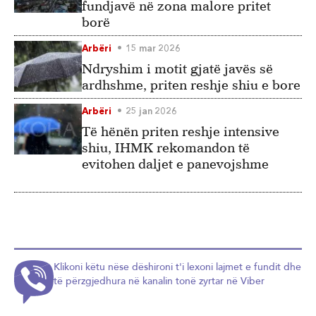
fundjavë në zona malore pritet
borë
Arbëri
15 mar 2026
Ndryshim i motit gjatë javës së
ardhshme, priten reshje shiu e bore
Arbëri
25 jan 2026
Të hënën priten reshje intensive
shiu, IHMK rekomandon të
evitohen daljet e panevojshme
Klikoni këtu nëse dëshironi t'i lexoni lajmet e fundit dhe
të përzgjedhura në kanalin tonë zyrtar në Viber