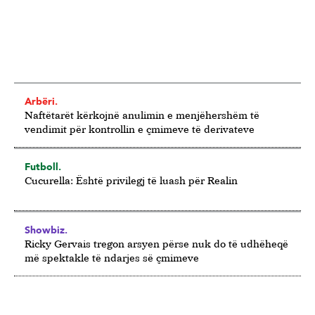
Arbëri.
Naftëtarët kërkojnë anulimin e menjëhershëm të
vendimit për kontrollin e çmimeve të derivateve
Futboll.
Cucurella: Është privilegj të luash për Realin
Showbiz.
Ricky Gervais tregon arsyen përse nuk do të udhëheqë
më spektakle të ndarjes së çmimeve