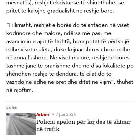
mesnatës), reshjet ekzistuese të shiut thuhet se
pritet të kalojnë gradualisht në reshje bore.
“Fillimisht, reshjet e borës do të shfaqen në viset
kodrinore dhe malore, ndërsa më pas, me
avancimin e ajrit të ftohtë, bora pritet të përfshijë
edhe viset e ulëta, duke krijuar shtresa bore edhe
në zona fushore. Në viset malore, reshjet e borës
tashmë janë të pranishme dhe në disa lokalitete po
shënohen reshje të dendura, të cilat do të
vazhdojnë edhe në orët dhe ditët në vijim”, thuhet
në njoftim.
Edhe
Arbëri
7 jan 2026
Policia apelon për kujdes të shtuar
në trafik