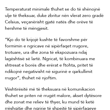
Temperaturat minimale thuhet se do të shënojnë
ulje të theksuar, duke zbritur nën vlerat zero gradë
Celsius, veçanërisht gjatë natës dhe orëve të
hershme të mëngjesit.
“Kjo do të krijojë kushte të favorshme për
formimin e ngricave në sipërfaqet rrugore,
trotuare, ura dhe zona të ekspozuara ndaj
lagështisë së lartë. Ngricat, të kombinuara me
shtresat e borës dhe erërat e ftohta, pritet të
ndikojnë negativisht në sigurinë e qarkullimit
rrugor”, thuhet në njoftim.
Vështirësitë më të theksuara në komunikacion
thuhet se priten në rrugët malore, akset dytësore
dhe zonat me reliev të thyer, ku mund të ketë
rrëshqitje dhe ngrirje të shpejtë të sipërfaqeve