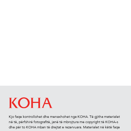
Kjo faqe kontrollohet dhe menaxhohet nga KOHA. Të gjitha materialet
në të, përfshirë fotograﬁtë, janë të mbrojtura me copyright të KOHA-s
dhe për to KOHA mban të drejtat e rezervuara. Materialet në këtë faqe