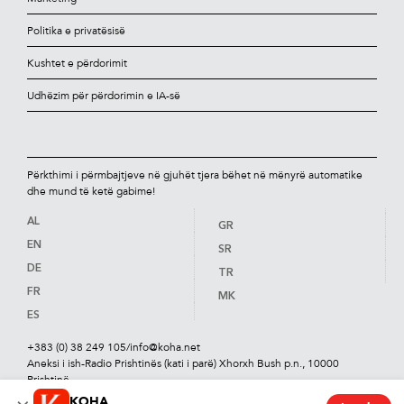
Politika e privatësisë
Kushtet e përdorimit
Udhëzim për përdorimin e IA-së
Përkthimi i përmbajtjeve në gjuhët tjera bëhet në mënyrë automatike
dhe mund të ketë gabime!
AL
GR
EN
SR
DE
TR
FR
MK
ES
+383 (0) 38 249 105
/
info@koha.net
Aneksi i ish-Radio Prishtinës (kati i parë) Xhorxh Bush p.n., 10000
Prishtinë
KOHA