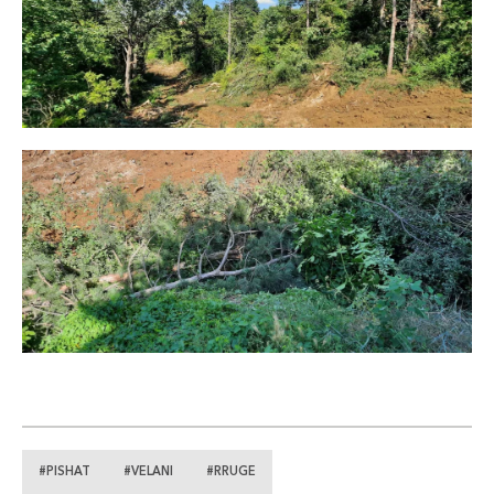
#PISHAT
#VELANI
#RRUGE