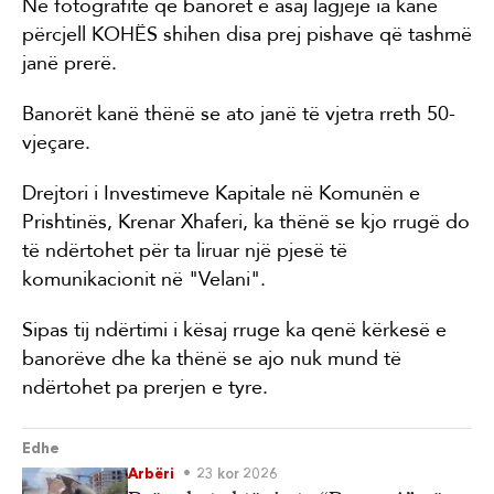
Në fotografitë që banorët e asaj lagjeje ia kanë
përcjell KOHËS shihen disa prej pishave që tashmë
janë prerë.
Banorët kanë thënë se ato janë të vjetra rreth 50-
vjeçare.
Drejtori i Investimeve Kapitale në Komunën e
Prishtinës, Krenar Xhaferi, ka thënë se kjo rrugë do
të ndërtohet për ta liruar një pjesë të
komunikacionit në "Velani".
Sipas tij ndërtimi i kësaj rruge ka qenë kërkesë e
banorëve dhe ka thënë se ajo nuk mund të
ndërtohet pa prerjen e tyre.
Edhe
Arbëri
23 kor 2026