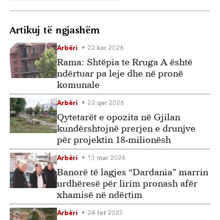
Artikuj të ngjashëm
Arbëri
22 kor 2026
Rama: Shtëpia te Rruga A është
ndërtuar pa leje dhe në pronë
komunale
Arbëri
22 qer 2026
Qytetarët e opozita në Gjilan
kundërshtojnë prerjen e drunjve
për projektin 18-milionësh
Arbëri
13 mar 2026
Banorë të lagjes “Dardania” marrin
urdhëresë për lirim pronash afër
xhamisë në ndërtim
Arbëri
24 tet 2025