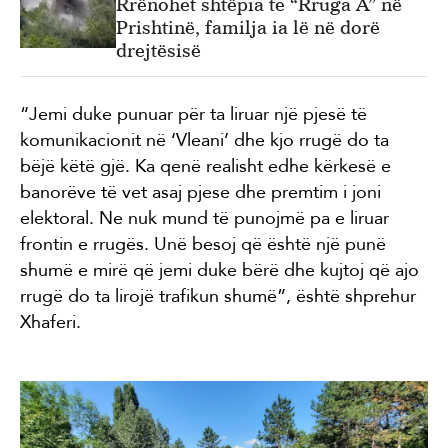
Rrënohet shtëpia te “Rruga A” në
Prishtinë, familja ia lë në dorë
drejtësisë
“Jemi duke punuar për ta liruar një pjesë të
komunikacionit në ‘Vleani’ dhe kjo rrugë do ta
bëjë këtë gjë. Ka qenë realisht edhe kërkesë e
banorëve të vet asaj pjese dhe premtim i joni
elektoral. Ne nuk mund të punojmë pa e liruar
frontin e rrugës. Unë besoj që është një punë
shumë e mirë që jemi duke bërë dhe kujtoj që ajo
rrugë do ta lirojë trafikun shumë”, është shprehur
Xhaferi.