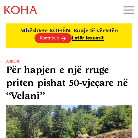
Mbështete KOHËN. Ruaje të vërtetën
Letër lexuesit
Kontribuo
ARBËRI
Për hapjen e një rruge
priten pishat 50-vjeçare në
“Velani”