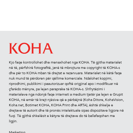
Kjo faqe kontrollohet dhe menaxhohet nga KOHA. Të gjitha materialet
në të, përfshirë fotograﬁtë, janë të mbrojtura me copyright të KOHA-s
dhe për to KOHA mban të drejtat e rezervuara. Materialet në këtë faqe
nuk mund të përdoren për qëllime komerciale. Ndalohet kopjimi,
riprodhimi, publikimi i paautorizuar qoftë origjinal apo i modiﬁkuar në
çfarëdo mënyre, pa lejen paraprake të KOHA-s. Shfrytëzimi i
materialeve nga ndonjë faqe interneti a medium tjetër pa lejen e Grupit
KOHA, në emër të krejt njësive që e përbëjnë (Koha Ditore, KohaVision,
Koha.net, Botimet KOHA, KOHA Print dhe ARTA), është shkelje e
drejtave të autorit dhe të pronës intelektuale sipas dispozitave ligjore në
fuqi. Të gjithë shkelësit e këtyre të drejtave do të ballafaqohen me
ligjin.
Marketing