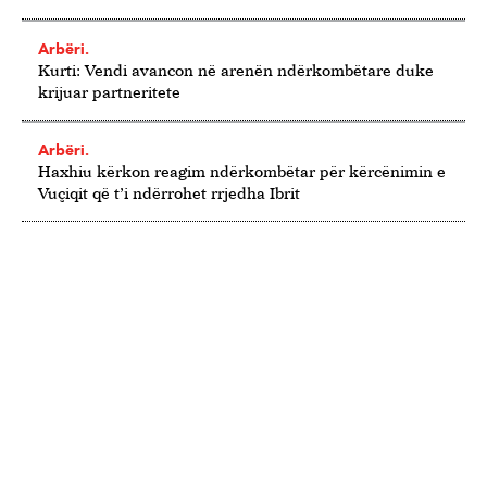
Arbëri.
Kurti: Vendi avancon në arenën ndërkombëtare duke
krijuar partneritete
Arbëri.
Haxhiu kërkon reagim ndërkombëtar për kërcënimin e
Vuçiqit që t’i ndërrohet rrjedha Ibrit