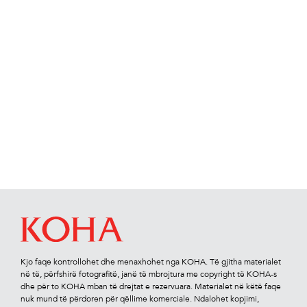
Kjo faqe kontrollohet dhe menaxhohet nga KOHA. Të gjitha materialet
në të, përfshirë fotograﬁtë, janë të mbrojtura me copyright të KOHA-s
dhe për to KOHA mban të drejtat e rezervuara. Materialet në këtë faqe
nuk mund të përdoren për qëllime komerciale. Ndalohet kopjimi,