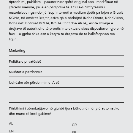
riprodhimi, publikimi i paautorizuar qoftë origjinal apo i modiﬁkuar në
çfarëdo mënyre, pa lejen paraprake të KOHA-s. Shfrytëzimi i
materialeve nga ndonjë faqe interneti a medium tjetër pa lejen e Grupit
KOHA, në emër të krejt njësive që e përbëjnë (Koha Ditore, KohaVision,
Koha.net, Botimet KOHA, KOHA Print dhe ARTA), është shkelje e
drejtave të autorit dhe të pronës intelektuale sipas dispozitave ligjore në
fuqi. Të gjithë shkelësit e këtyre të drejtave do të ballafaqohen me
ligjin.
Marketing
Politika e privatësisë
Kushtet e përdorimit
Udhëzim për përdorimin e IA-së
Përkthimi i përmbajtjeve në gjuhët tjera bëhet në mënyrë automatike
dhe mund të ketë gabime!
AL
GR
EN