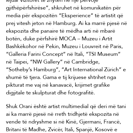
gjithëpërfshirëse”, shkruhet në komunikatën për
media për ekspozitën “Eksperience” të artistit që
prej vitesh jeton në Hamburg. Ai ka marrë pjesë në
ekspozita dhe panaire të mëdha arti në mbarë
botën, duke përfshirë MOCA – Muzeu i Artit
Bashkëkohor në Pekin, Muzeu i Louvreit në Paris,
“Galleria Farini Concept” në Itali, “TSI Museum”
në Taipei, “NW Gallery” në Cambridge,
“Sotheby’s Hamburg”, “Art International Zürich” e
shumë të tjera. Gama e tij krijuese shtrihet nga
pikturat me vaj në kanavacë, krijimet grafike
digjitale te skulpturat dhe fotografitë.
Shuk Orani është artist multimedial që deri më tani
ai ka marrë pjesë në rreth tridhjetë ekspozita në
vende të ndryshme si në Kinë, Gjermani, Francë,
Britani të Madhe, Zvicër, Itali, Spanjë, Kosovë e