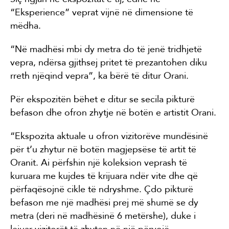
“Eksperience” veprat vijnë në dimensione të
mëdha.
“Në madhësi mbi dy metra do të jenë tridhjetë
vepra, ndërsa gjithsej pritet të prezantohen diku
rreth njëqind vepra”, ka bërë të ditur Orani.
Për ekspozitën bëhet e ditur se secila pikturë
befason dhe ofron zhytje në botën e artistit Orani.
“Ekspozita aktuale u ofron vizitorëve mundësinë
për t’u zhytur në botën magjepsëse të artit të
Oranit. Ai përfshin një koleksion veprash të
kuruara me kujdes të krijuara ndër vite dhe që
përfaqësojnë cikle të ndryshme. Çdo pikturë
befason me një madhësi prej më shumë se dy
metra (deri në madhësinë 6 metërshe), duke i
lejuar vizitorët të zhyten në një përvojë