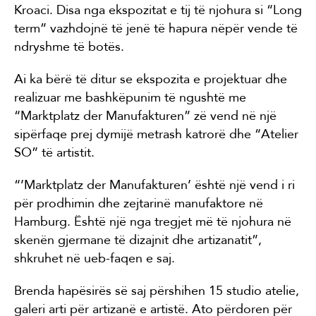
Kroaci. Disa nga ekspozitat e tij të njohura si “Long
term” vazhdojnë të jenë të hapura nëpër vende të
ndryshme të botës.
Ai ka bërë të ditur se ekspozita e projektuar dhe
realizuar me bashkëpunim të ngushtë me
“Marktplatz der Manufakturen” zë vend në një
sipërfaqe prej dymijë metrash katrorë dhe “Atelier
SO” të artistit.
“’Marktplatz der Manufakturen’ është një vend i ri
për prodhimin dhe zejtarinë manufaktore në
Hamburg. Është një nga tregjet më të njohura në
skenën gjermane të dizajnit dhe artizanatit”,
shkruhet në ueb-faqen e saj.
Brenda hapësirës së saj përshihen 15 studio atelie,
galeri arti për artizanë e artistë. Ato përdoren për