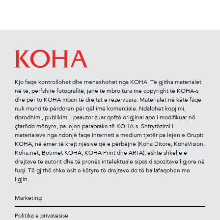
Kjo faqe kontrollohet dhe menaxhohet nga KOHA. Të gjitha materialet
në të, përfshirë fotograﬁtë, janë të mbrojtura me copyright të KOHA-s
dhe për to KOHA mban të drejtat e rezervuara. Materialet në këtë faqe
nuk mund të përdoren për qëllime komerciale. Ndalohet kopjimi,
riprodhimi, publikimi i paautorizuar qoftë origjinal apo i modiﬁkuar në
çfarëdo mënyre, pa lejen paraprake të KOHA-s. Shfrytëzimi i
materialeve nga ndonjë faqe interneti a medium tjetër pa lejen e Grupit
KOHA, në emër të krejt njësive që e përbëjnë (Koha Ditore, KohaVision,
Koha.net, Botimet KOHA, KOHA Print dhe ARTA), është shkelje e
drejtave të autorit dhe të pronës intelektuale sipas dispozitave ligjore në
fuqi. Të gjithë shkelësit e këtyre të drejtave do të ballafaqohen me
ligjin.
Marketing
Politika e privatësisë