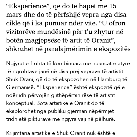
“Eksperience”, që do të hapet më 15
mars dhe do të përfshijë vepra nga disa
cikle që i ka punuar ndër vite. “U ofron
vizitorëve mundësinë për t’u zhytur në
botën magjepsëse të artit të Oranit”,
shkruhet në paralajmërimin e ekspozitës
Ngjyrat e ftohta të kombinuara me nuancat e atyre
të ngrohtave janë në disa prej veprave të artistit
Shuk Orani, që do të ekspozohen në Hamburg të
Gjermanisë. “Eksperience” është ekspozitë që e
ndërlidh përvojën gjithëpërfshirëse të artistit
konceptual. Bota artistike e Oranit do të
eksplorohet nga publiku gjerman nëpërmjet
tridhjetë pikturave me ngjyra vaji në pëlhurë.
Krijimtaria artistike e Shuk Oranit nuk është e