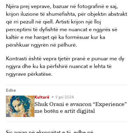
Njëra prej veprave, bazuar në fotografinë e saj,
krijon iluzione të shumëfishta, për objektin abstrakt
që rri pezull në qiell. Artisti krijon një lloj
perceptimi të dyfishtë me nuancat e ngjyrës së
kaltër e me harqet që ka formësuar kur ka
përshkuar ngjyrën në pëlhurë.
Kontrasti është vepra tjetër pranë e punuar me dy
ngjyra dhe ku ka përfshirë nuancat e lehta të
ngjyrave përkatëse.
Edhe
Kulturë
9 pri 2024
Shuk Orani e avancon “Experience”
me botën e artit digjital
Siç ngjan në ekspozitat e tij, edhe në