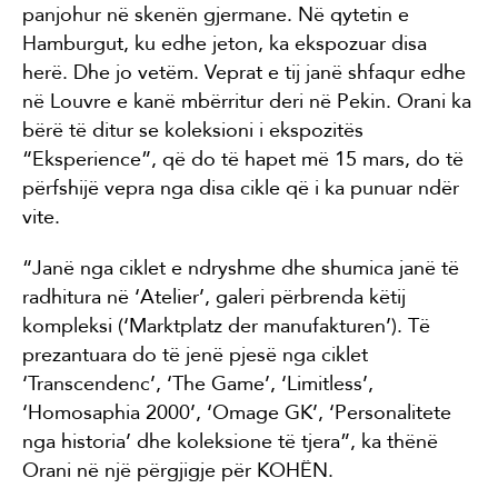
panjohur në skenën gjermane. Në qytetin e
Hamburgut, ku edhe jeton, ka ekspozuar disa
herë. Dhe jo vetëm. Veprat e tij janë shfaqur edhe
në Louvre e kanë mbërritur deri në Pekin. Orani ka
bërë të ditur se koleksioni i ekspozitës
“Eksperience”, që do të hapet më 15 mars, do të
përfshijë vepra nga disa cikle që i ka punuar ndër
vite.
“Janë nga ciklet e ndryshme dhe shumica janë të
radhitura në ‘Atelier’, galeri përbrenda këtij
kompleksi (‘Marktplatz der manufakturen’). Të
prezantuara do të jenë pjesë nga ciklet
‘Transcendenc’, ‘The Game’, ‘Limitless’,
‘Homosaphia 2000’, ‘Omage GK’, ‘Personalitete
nga historia’ dhe koleksione të tjera”, ka thënë
Orani në një përgjigje për KOHËN.