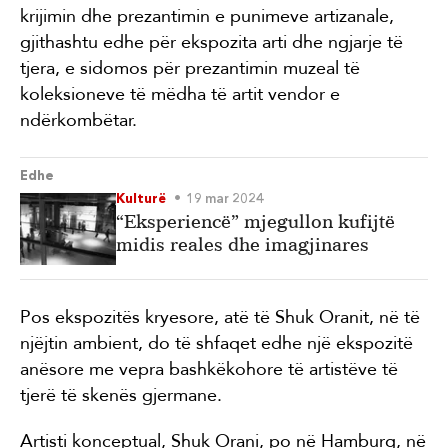
krijimin dhe prezantimin e punimeve artizanale,
gjithashtu edhe për ekspozita arti dhe ngjarje të
tjera, e sidomos për prezantimin muzeal të
koleksioneve të mëdha të artit vendor e
ndërkombëtar.
Edhe
Kulturë
19 mar 2024
“Eksperiencë” mjegullon kufijtë
midis reales dhe imagjinares
Pos ekspozitës kryesore, atë të Shuk Oranit, në të
njëjtin ambient, do të shfaqet edhe një ekspozitë
anësore me vepra bashkëkohore të artistëve të
tjerë të skenës gjermane.
Artisti konceptual, Shuk Orani, po në Hamburg, në