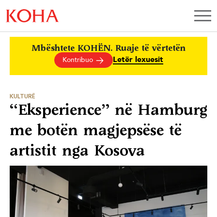
Mbështete KOHËN. Ruaje të vërtetën
Letër lexuesit
Kontribuo
KULTURË
“Eksperience” në Hamburg
me botën magjepsëse të
artistit nga Kosova