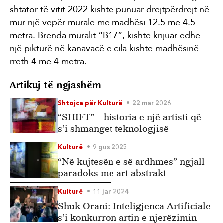
shtator të vitit 2022 kishte punuar drejtpërdrejt në
mur një vepër murale me madhësi 12.5 me 4.5
metra. Brenda muralit “B17”, kishte krijuar edhe
një pikturë në kanavacë e cila kishte madhësinë
rreth 4 me 4 metra.
Artikuj të ngjashëm
Shtojca për Kulturë
22 mar 2026
“SHIFT” – historia e një artisti që
s’i shmanget teknologjisë
Kulturë
9 gus 2025
“Në kujtesën e së ardhmes” ngjall
paradoks me art abstrakt
Kulturë
11 jan 2024
Shuk Orani: Inteligjenca Artificiale
s’i konkurron artin e njerëzimin