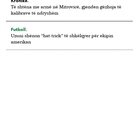
Kronikë.
Të shtëna me armë në Mitrovicë, gjenden gëzhoja të
kalibrave të ndryshëm
Futboll.
Uzuni shënon “hat-trick” të shkëlqyer për ekipin
amerikan