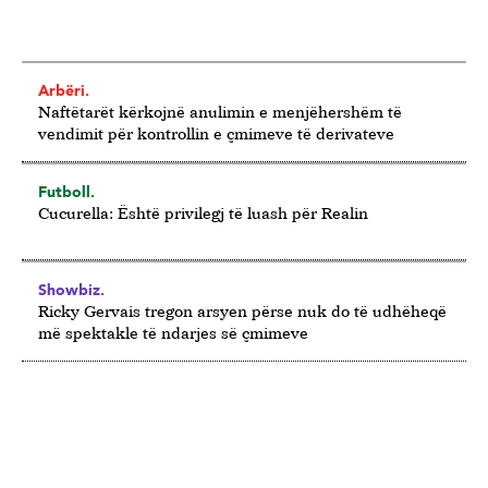
Arbëri.
Naftëtarët kërkojnë anulimin e menjëhershëm të
vendimit për kontrollin e çmimeve të derivateve
Futboll.
Cucurella: Është privilegj të luash për Realin
Showbiz.
Ricky Gervais tregon arsyen përse nuk do të udhëheqë
më spektakle të ndarjes së çmimeve