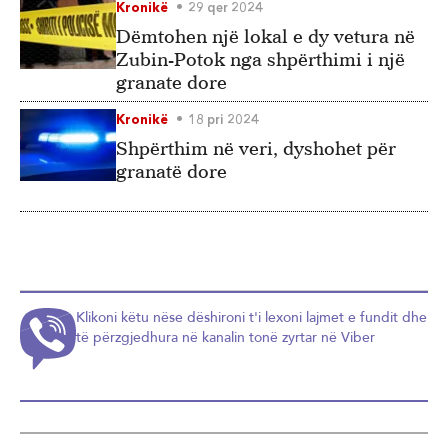
Kronikë
29 qer 2024
Dëmtohen një lokal e dy vetura në
Zubin-Potok nga shpërthimi i një
granate dore
Kronikë
18 pri 2024
Shpërthim në veri, dyshohet për
granatë dore
Klikoni këtu nëse dëshironi t'i lexoni lajmet e fundit dhe
të përzgjedhura në kanalin tonë zyrtar në Viber