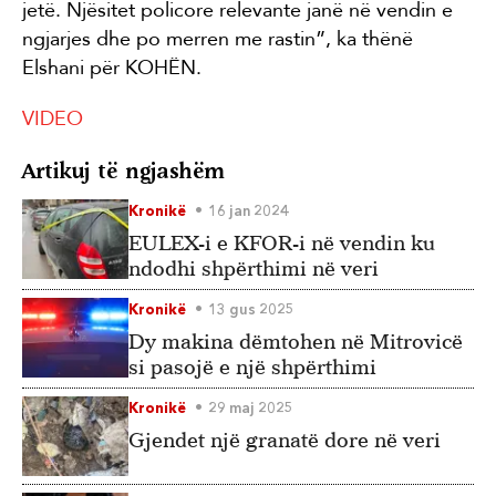
jetë. Njësitet policore relevante janë në vendin e
ngjarjes dhe po merren me rastin”, ka thënë
Elshani për KOHËN.
VIDEO
Artikuj të ngjashëm
Kronikë
16 jan 2024
EULEX-i e KFOR-i në vendin ku
ndodhi shpërthimi në veri
Kronikë
13 gus 2025
Dy makina dëmtohen në Mitrovicë
si pasojë e një shpërthimi
Kronikë
29 maj 2025
Gjendet një granatë dore në veri