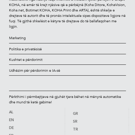
KOHA, në emër të krejt njësive që e përbëjnë (Koha Ditore, KohaVision,
Koha.net, Botimet KOHA, KOHA Print dhe ARTA), është shkelje e
drejtave të autorit dhe të pronës intelektuale sipas dispozitave ligjore në
fuqi. Të gjithë shkelësit e këtyre të drejtave do të ballafaqohen me
ligjin.
Marketing
Politika e privatësisë
Kushtet e përdorimit
Udhëzim për përdorimin e IA-së
Përkthimi i përmbajtjeve në gjuhët tjera bëhet në mënyrë automatike
dhe mund të ketë gabime!
AL
GR
EN
SR
DE
TR