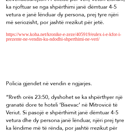
ka njoftuar se nga shpërthimi janë dëmtuar 4-5
vetura e janë lënduar dy persona, prej tyre njëri
më seriozisht, por jashtë rrezikut për jetë.
https://www.koha.net/kronike-e-zeze/405919/eulex-i-e-kfor-i-
prezente-ne-vendin-ku-ndodhi-shperthimi-ne-veri/
Policia gjendet në vendin e ngjarjes.
“Rreth orës 23:50, dyshohet se ka shpërthyer një
granatë dore te hoteli ‘Bisevac’ në Mitrovicë të
Veriut. Si pasojë e shpërthimit janë dëmtuar 4-5
vetura dhe dy persona janë lënduar, njëri prej tyre
ka lëndime më të rënda, por jashtë rrezikut për