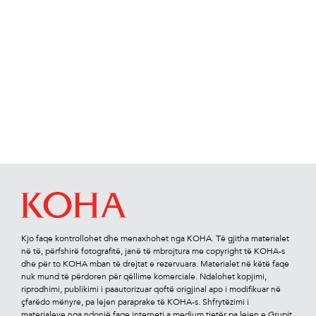
Kjo faqe kontrollohet dhe menaxhohet nga KOHA. Të gjitha materialet
në të, përfshirë fotograﬁtë, janë të mbrojtura me copyright të KOHA-s
dhe për to KOHA mban të drejtat e rezervuara. Materialet në këtë faqe
nuk mund të përdoren për qëllime komerciale. Ndalohet kopjimi,
riprodhimi, publikimi i paautorizuar qoftë origjinal apo i modiﬁkuar në
çfarëdo mënyre, pa lejen paraprake të KOHA-s. Shfrytëzimi i
materialeve nga ndonjë faqe interneti a medium tjetër pa lejen e Grupit