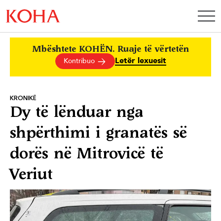
Mbështete KOHËN. Ruaje të vërtetën
Letër lexuesit
Kontribuo
KRONIKË
Dy të lënduar nga
shpërthimi i granatës së
dorës në Mitrovicë të
Veriut