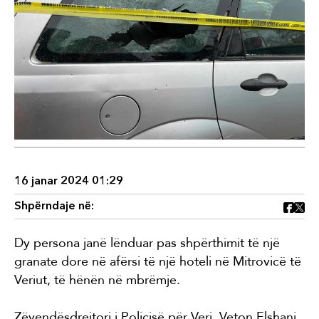
16 janar 2024 01:29
Shpërndaje në:
Dy persona janë lënduar pas shpërthimit të një
granate dore në afërsi të një hoteli në Mitrovicë të
Veriut, të hënën në mbrëmje.
Zëvendësdrejtori i Policisë për Veri, Veton Elshani,