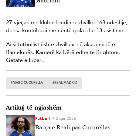
Madridin
27-vjeçari me klubin londinez zhvilloi 163 ndeshje,
derisa kontribuoi me nëntë gola dhe 13 asistime.
Ai si futbollist është zhvilluar në akademinë e
Barcelonës. Karrierë ka bërë edhe te Brightoni,
Getafe e Eibari.
#MARC CUCURELLA
#REAL MADRID
Artikuj të ngjashëm
Futboll
2 qer 2026
Barça e Reali pas Cucurellas