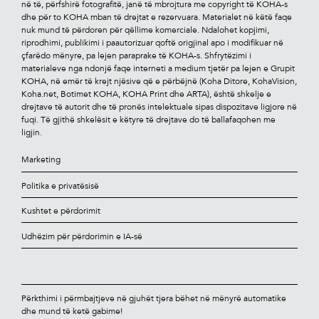
në të, përfshirë fotograﬁtë, janë të mbrojtura me copyright të KOHA-s
dhe për to KOHA mban të drejtat e rezervuara. Materialet në këtë faqe
nuk mund të përdoren për qëllime komerciale. Ndalohet kopjimi,
riprodhimi, publikimi i paautorizuar qoftë origjinal apo i modiﬁkuar në
çfarëdo mënyre, pa lejen paraprake të KOHA-s. Shfrytëzimi i
materialeve nga ndonjë faqe interneti a medium tjetër pa lejen e Grupit
KOHA, në emër të krejt njësive që e përbëjnë (Koha Ditore, KohaVision,
Koha.net, Botimet KOHA, KOHA Print dhe ARTA), është shkelje e
drejtave të autorit dhe të pronës intelektuale sipas dispozitave ligjore në
fuqi. Të gjithë shkelësit e këtyre të drejtave do të ballafaqohen me
ligjin.
Marketing
Politika e privatësisë
Kushtet e përdorimit
Udhëzim për përdorimin e IA-së
Përkthimi i përmbajtjeve në gjuhët tjera bëhet në mënyrë automatike
dhe mund të ketë gabime!