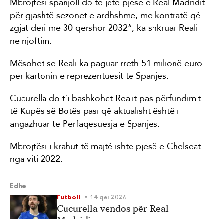
Mbrojtësi spanjoll do të jetë pjesë e Real Madridit
për gjashtë sezonet e ardhshme, me kontratë që
zgjat deri më 30 qershor 2032”, ka shkruar Reali
në njoftim.
Mësohet se Reali ka paguar rreth 51 milionë euro
për kartonin e reprezentuesit të Spanjës.
Cucurella do t’i bashkohet Realit pas përfundimit
të Kupës së Botës pasi që aktualisht është i
angazhuar te Përfaqësuesja e Spanjës.
Mbrojtësi i krahut të majtë ishte pjesë e Chelseat
nga viti 2022.
Edhe
Futboll
14 qer 2026
Cucurella vendos për Real