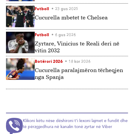
Futboll
23 gus 2025
Cucurella mbetet te Chelsea
Futboll
6 gus 2026
Zyrtare, Vinicius te Reali deri në
vitin 2032
Botërori 2026
18 kor 2026
Cucurella paralajmëron tërheqjen
nga Spanja
Klikoni këtu nëse dëshironi t'i lexoni lajmet e fundit dhe
të përzgjedhura në kanalin tonë zyrtar në Viber