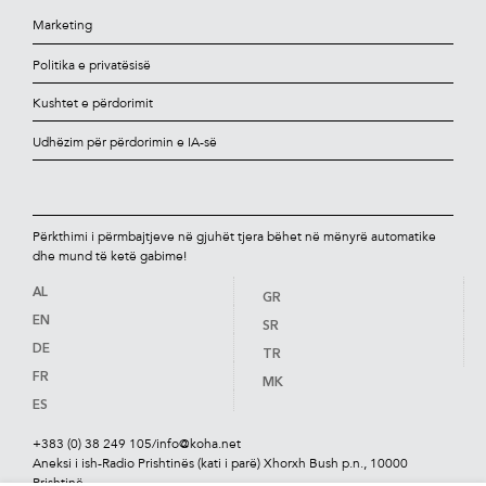
Marketing
Politika e privatësisë
Kushtet e përdorimit
Udhëzim për përdorimin e IA-së
Përkthimi i përmbajtjeve në gjuhët tjera bëhet në mënyrë automatike
dhe mund të ketë gabime!
AL
GR
EN
SR
DE
TR
FR
MK
ES
+383 (0) 38 249 105
/
info@koha.net
Aneksi i ish-Radio Prishtinës (kati i parë) Xhorxh Bush p.n., 10000
Prishtinë