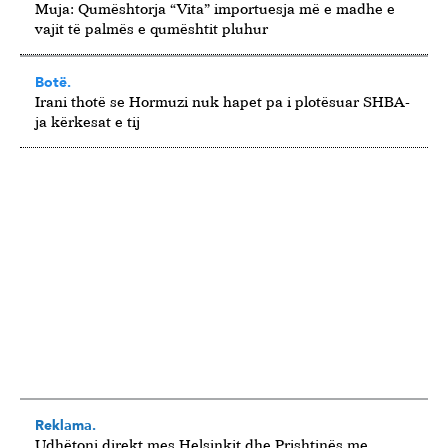
Muja: Qumështorja “Vita” importuesja më e madhe e
vajit të palmës e qumështit pluhur
Botë.
Irani thotë se Hormuzi nuk hapet pa i plotësuar SHBA-
ja kërkesat e tij
Reklama.
Udhëtoni direkt mes Helsinkit dhe Prishtinës me