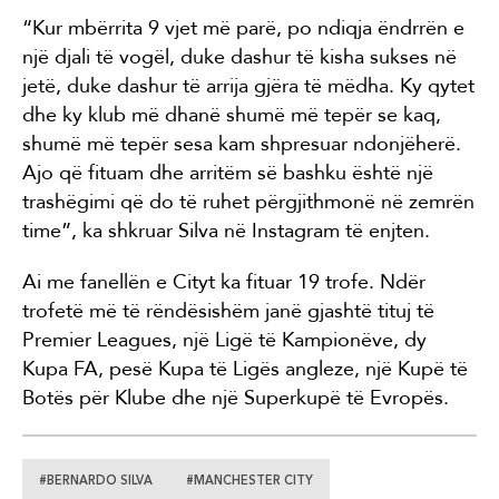
“Kur mbërrita 9 vjet më parë, po ndiqja ëndrrën e
një djali të vogël, duke dashur të kisha sukses në
jetë, duke dashur të arrija gjëra të mëdha. Ky qytet
dhe ky klub më dhanë shumë më tepër se kaq,
shumë më tepër sesa kam shpresuar ndonjëherë.
Ajo që fituam dhe arritëm së bashku është një
trashëgimi që do të ruhet përgjithmonë në zemrën
time”, ka shkruar Silva në Instagram të enjten.
Ai me fanellën e Cityt ka fituar 19 trofe. Ndër
trofetë më të rëndësishëm janë gjashtë tituj të
Premier Leagues, një Ligë të Kampionëve, dy
Kupa FA, pesë Kupa të Ligës angleze, një Kupë të
Botës për Klube dhe një Superkupë të Evropës.
#BERNARDO SILVA
#MANCHESTER CITY