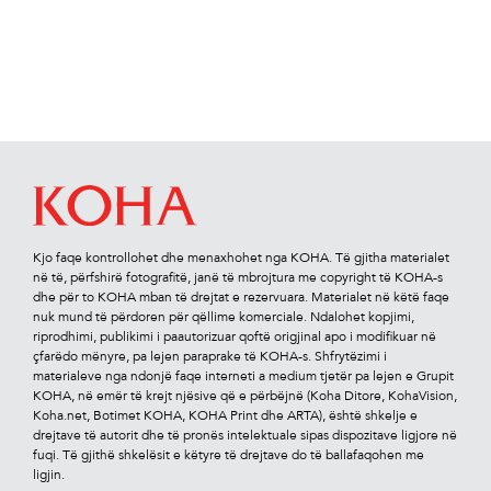
Kjo faqe kontrollohet dhe menaxhohet nga KOHA. Të gjitha materialet
në të, përfshirë fotograﬁtë, janë të mbrojtura me copyright të KOHA-s
dhe për to KOHA mban të drejtat e rezervuara. Materialet në këtë faqe
nuk mund të përdoren për qëllime komerciale. Ndalohet kopjimi,
riprodhimi, publikimi i paautorizuar qoftë origjinal apo i modiﬁkuar në
çfarëdo mënyre, pa lejen paraprake të KOHA-s. Shfrytëzimi i
materialeve nga ndonjë faqe interneti a medium tjetër pa lejen e Grupit
KOHA, në emër të krejt njësive që e përbëjnë (Koha Ditore, KohaVision,
Koha.net, Botimet KOHA, KOHA Print dhe ARTA), është shkelje e
drejtave të autorit dhe të pronës intelektuale sipas dispozitave ligjore në
fuqi. Të gjithë shkelësit e këtyre të drejtave do të ballafaqohen me
ligjin.