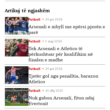
Artikuj të ngjashëm
Futboll
29 pri 2026
Arsenali e mbyll me epërsi pjesën e
parë
Futboll
5 maj 2026
Tek Arsenali e Atletico të
përkushtuar për kualifikim në
finalen e madhe
Futboll
29 pri 2026
Tjetër gol nga penalltia, barazon
Atletico
Futboll
20 dhj 2025
Nuk gabon Arsenali, fiton ndaj
Evertonit