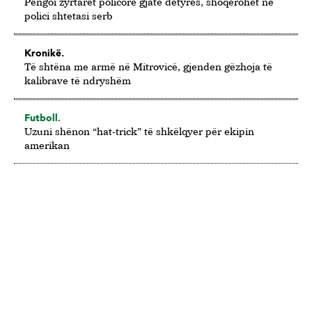
Pengoi zyrtarët policorë gjatë detyrës, shoqërohet në
polici shtetasi serb
Kronikë.
Të shtëna me armë në Mitrovicë, gjenden gëzhoja të
kalibrave të ndryshëm
Futboll.
Uzuni shënon “hat-trick” të shkëlqyer për ekipin
amerikan