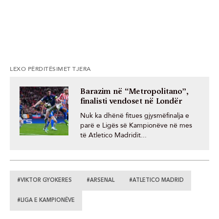
LEXO PËRDITËSIMET TJERA
Barazim në “Metropolitano”,
finalisti vendoset në Londër
Nuk ka dhënë fitues gjysmëfinalja e
parë e Ligës së Kampionëve në mes
të Atletico Madridit...
#VIKTOR GYOKERES
#ARSENAL
#ATLETICO MADRID
#LIGA E KAMPIONËVE