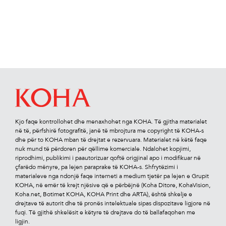
Kjo faqe kontrollohet dhe menaxhohet nga KOHA. Të gjitha materialet
në të, përfshirë fotograﬁtë, janë të mbrojtura me copyright të KOHA-s
dhe për to KOHA mban të drejtat e rezervuara. Materialet në këtë faqe
nuk mund të përdoren për qëllime komerciale. Ndalohet kopjimi,
riprodhimi, publikimi i paautorizuar qoftë origjinal apo i modiﬁkuar në
çfarëdo mënyre, pa lejen paraprake të KOHA-s. Shfrytëzimi i
materialeve nga ndonjë faqe interneti a medium tjetër pa lejen e Grupit
KOHA, në emër të krejt njësive që e përbëjnë (Koha Ditore, KohaVision,
Koha.net, Botimet KOHA, KOHA Print dhe ARTA), është shkelje e
drejtave të autorit dhe të pronës intelektuale sipas dispozitave ligjore në
fuqi. Të gjithë shkelësit e këtyre të drejtave do të ballafaqohen me
ligjin.