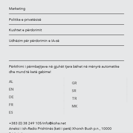
Marketing
Politika e privatësisë
Kushtet e përdorimit
Udhëzim për përdorimin e IA-së
Përkthimi i përmbajtjeve në gjuhët tjera bëhet në mënyrë automatike
dhe mund të ketë gabime!
AL
GR
EN
SR
DE
TR
FR
MK
ES
+383 (0) 38 249 105
/
info@koha.net
Aneksi i ish-Radio Prishtinës (kati i parë) Xhorxh Bush p.n., 10000