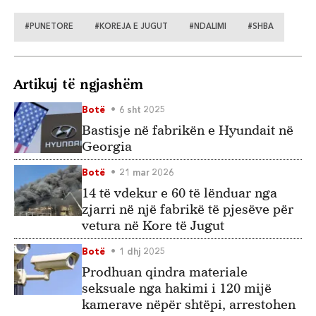
#PUNETORE
#KOREJA E JUGUT
#NDALIMI
#SHBA
Artikuj të ngjashëm
Botë
6 sht 2025
Bastisje në fabrikën e Hyundait në
Georgia
Botë
21 mar 2026
14 të vdekur e 60 të lënduar nga
zjarri në një fabrikë të pjesëve për
vetura në Kore të Jugut
Botë
1 dhj 2025
Prodhuan qindra materiale
seksuale nga hakimi i 120 mijë
kamerave nëpër shtëpi, arrestohen