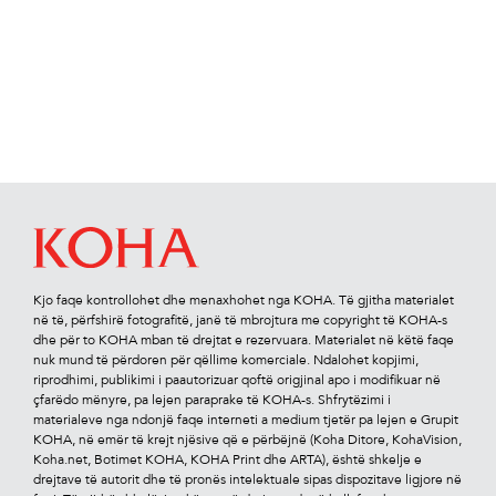
Kjo faqe kontrollohet dhe menaxhohet nga KOHA. Të gjitha materialet
në të, përfshirë fotograﬁtë, janë të mbrojtura me copyright të KOHA-s
dhe për to KOHA mban të drejtat e rezervuara. Materialet në këtë faqe
nuk mund të përdoren për qëllime komerciale. Ndalohet kopjimi,
riprodhimi, publikimi i paautorizuar qoftë origjinal apo i modiﬁkuar në
çfarëdo mënyre, pa lejen paraprake të KOHA-s. Shfrytëzimi i
materialeve nga ndonjë faqe interneti a medium tjetër pa lejen e Grupit
KOHA, në emër të krejt njësive që e përbëjnë (Koha Ditore, KohaVision,
Koha.net, Botimet KOHA, KOHA Print dhe ARTA), është shkelje e
drejtave të autorit dhe të pronës intelektuale sipas dispozitave ligjore në