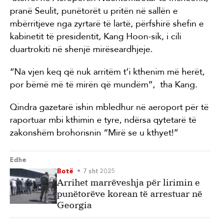
pranë Seulit, punëtorët u pritën në sallën e
mbërritjeve nga zyrtarë të lartë, përfshirë shefin e
kabinetit të presidentit, Kang Hoon-sik, i cili
duartrokiti në shenjë mirëseardhjeje.
“Na vjen keq që nuk arritëm t’i kthenim më herët,
por bëmë më të mirën që mundëm”, tha Kang.
Qindra gazetarë ishin mbledhur në aeroport për të
raportuar mbi kthimin e tyre, ndërsa qytetarë të
zakonshëm brohorisnin “Mirë se u kthyet!”
Edhe
Botë
7 sht 2025
Arrihet marrëveshja për lirimin e
punëtorëve korean të arrestuar në
Georgia