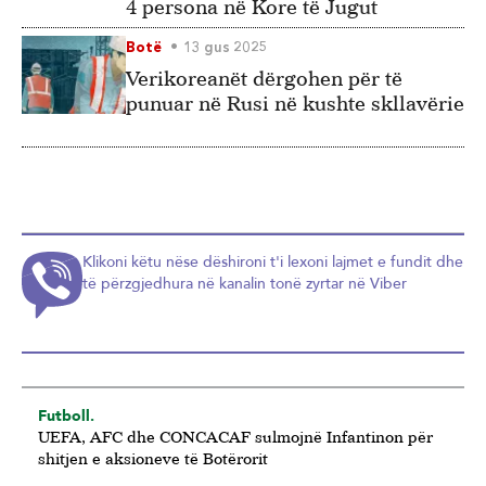
4 persona në Kore të Jugut
Botë
13 gus 2025
Verikoreanët dërgohen për të
punuar në Rusi në kushte skllavërie
Klikoni këtu nëse dëshironi t'i lexoni lajmet e fundit dhe
të përzgjedhura në kanalin tonë zyrtar në Viber
Futboll.
UEFA, AFC dhe CONCACAF sulmojnë Infantinon për
shitjen e aksioneve të Botërorit