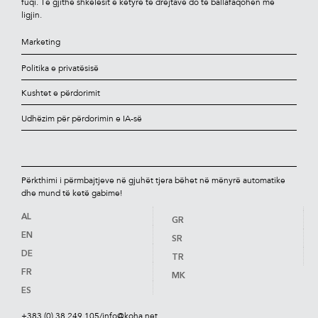
fuqi. Të gjithë shkelësit e këtyre të drejtave do të ballafaqohen me
ligjin.
Marketing
Politika e privatësisë
Kushtet e përdorimit
Udhëzim për përdorimin e IA-së
Përkthimi i përmbajtjeve në gjuhët tjera bëhet në mënyrë automatike
dhe mund të ketë gabime!
AL
GR
EN
SR
DE
TR
FR
MK
ES
+383 (0) 38 249 105
/
info@koha.net