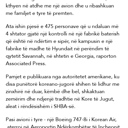
kthyen në atdhe me një avion dhe u ribashkuan
me familjet e tyre të premten.
Ata ishin pjesë e 475 personave që u ndaluan më
4 shtator gjatë një kontrolli në një fabrikë baterish
që është në ndërtim e sipër, në kampusin e një
fabrike të madhe të Hyundait në perëndim të
qytetit Savannah, në shtetin e Georgia, raporton
Associated Press.
Pamjet e publikuara nga autoritetet amerikane, ku
disa punëtorë koreano-jugorë shihen të lidhur me
zinxhirë në duar, këmbë dhe bel, shkaktuan
zemërim dhe ndjenjë tradhtie në Kore të Jugut,
aleat i rëndësishëm i SHBA-së.
Pasi avioni i tyre - një Boeing 747-8i i Korean Air,
aterroi në Aeroportin Ndërkombëtar të Incheonit,