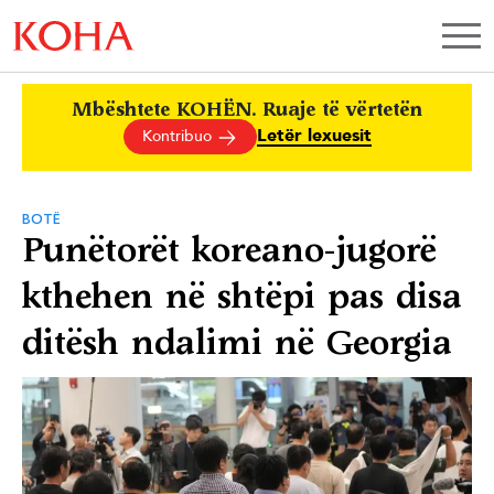
Mbështete KOHËN. Ruaje të vërtetën
Letër lexuesit
Kontribuo
BOTË
Punëtorët koreano-jugorë
kthehen në shtëpi pas disa
ditësh ndalimi në Georgia