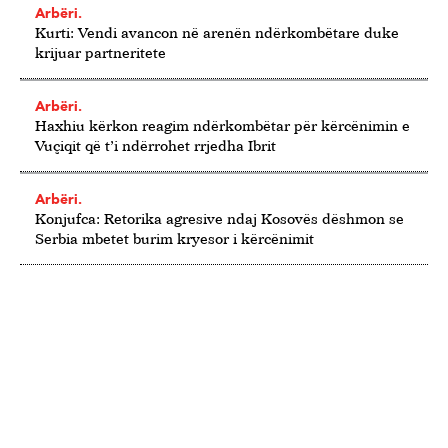
Arbëri.
Kurti: Vendi avancon në arenën ndërkombëtare duke
krijuar partneritete
Arbëri.
Haxhiu kërkon reagim ndërkombëtar për kërcënimin e
Vuçiqit që t’i ndërrohet rrjedha Ibrit
Arbëri.
Konjufca: Retorika agresive ndaj Kosovës dëshmon se
Serbia mbetet burim kryesor i kërcënimit