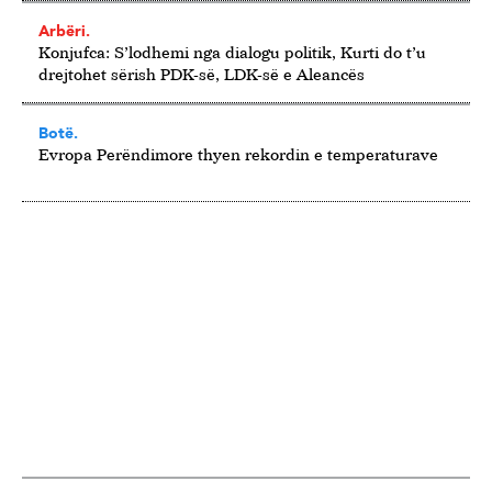
Arbëri.
Konjufca: S’lodhemi nga dialogu politik, Kurti do t’u
drejtohet sërish PDK-së, LDK-së e Aleancës
Botë.
Evropa Perëndimore thyen rekordin e temperaturave