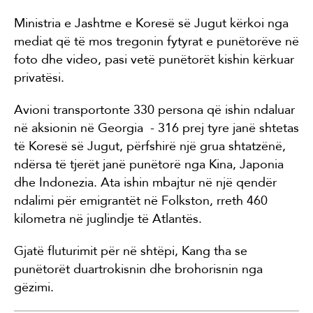
Ministria e Jashtme e Koresë së Jugut kërkoi nga
mediat që të mos tregonin fytyrat e punëtorëve në
foto dhe video, pasi vetë punëtorët kishin kërkuar
privatësi.
Avioni transportonte 330 persona që ishin ndaluar
në aksionin në Georgia - 316 prej tyre janë shtetas
të Koresë së Jugut, përfshirë një grua shtatzënë,
ndërsa të tjerët janë punëtorë nga Kina, Japonia
dhe Indonezia. Ata ishin mbajtur në një qendër
ndalimi për emigrantët në Folkston, rreth 460
kilometra në juglindje të Atlantës.
Gjatë fluturimit për në shtëpi, Kang tha se
punëtorët duartrokisnin dhe brohorisnin nga
gëzimi.