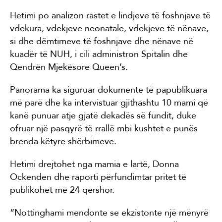
Hetimi po analizon rastet e lindjeve të foshnjave të
vdekura, vdekjeve neonatale, vdekjeve të nënave,
si dhe dëmtimeve të foshnjave dhe nënave në
kuadër të NUH, i cili administron Spitalin dhe
Qendrën Mjekësore Queen’s.
Panorama ka siguruar dokumente të papublikuara
më parë dhe ka intervistuar gjithashtu 10 mami që
kanë punuar atje gjatë dekadës së fundit, duke
ofruar një pasqyrë të rrallë mbi kushtet e punës
brenda këtyre shërbimeve.
Hetimi drejtohet nga mamia e lartë, Donna
Ockenden dhe raporti përfundimtar pritet të
publikohet më 24 qershor.
“Nottinghami mendonte se ekzistonte një mënyrë