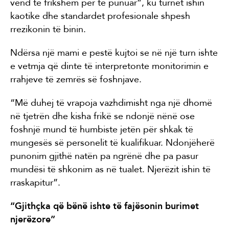
vend të frikshëm për të punuar”, ku turnet ishin
kaotike dhe standardet profesionale shpesh
rrezikonin të binin.
Ndërsa një mami e pestë kujtoi se në një turn ishte
e vetmja që dinte të interpretonte monitorimin e
rrahjeve të zemrës së foshnjave.
“Më duhej të vrapoja vazhdimisht nga një dhomë
në tjetrën dhe kisha frikë se ndonjë nënë ose
foshnjë mund të humbiste jetën për shkak të
mungesës së personelit të kualifikuar. Ndonjëherë
punonim gjithë natën pa ngrënë dhe pa pasur
mundësi të shkonim as në tualet. Njerëzit ishin të
rraskapitur”.
“Gjithçka që bënë ishte të fajësonin burimet
njerëzore”