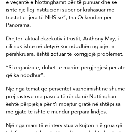
e veçantë e Nottinghamit për të punuar dhe se
ishte një lloj institucioni superior krahasuar me
trustet e tjera të NHS-së”, tha Ockenden për
Panorama.
Drejtori aktual ekzekutiv i trustit, Anthony May, i
cili nuk ishte në detyrë kur ndodhën ngjarjet e
përshkruara, është zotuar të korrigjojë problemet.
“Si organizatë, duhet të marrim përgjegjësi për atë
që ka ndodhur”.
Një nga temat që përsëritet vazhdimisht në shumë
prej rasteve me pasoja të rënda në Nottingham
është përpjekja për t’i mbajtur gratë në shtëpi sa
më gjatë të ishte e mundur përpara lindjes.
Një nga mamitë e intervistuara kujton një grua që