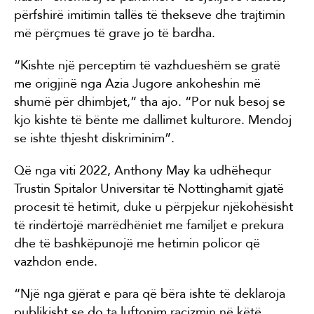
përfshirë imitimin tallës të thekseve dhe trajtimin
më përçmues të grave jo të bardha.
“Kishte një perceptim të vazhdueshëm se gratë
me origjinë nga Azia Jugore ankoheshin më
shumë për dhimbjet,” tha ajo. “Por nuk besoj se
kjo kishte të bënte me dallimet kulturore. Mendoj
se ishte thjesht diskriminim”.
Që nga viti 2022, Anthony May ka udhëhequr
Trustin Spitalor Universitar të Nottinghamit gjatë
procesit të hetimit, duke u përpjekur njëkohësisht
të rindërtojë marrëdhëniet me familjet e prekura
dhe të bashkëpunojë me hetimin policor që
vazhdon ende.
“Një nga gjërat e para që bëra ishte të deklaroja
publikisht se do ta luftonim racizmin në këtë