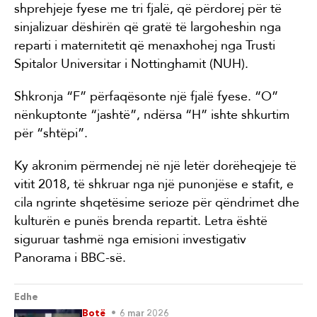
shprehjeje fyese me tri fjalë, që përdorej për të
sinjalizuar dëshirën që gratë të largoheshin nga
reparti i maternitetit që menaxhohej nga Trusti
Spitalor Universitar i Nottinghamit (NUH).
Shkronja “F” përfaqësonte një fjalë fyese. “O”
nënkuptonte “jashtë”, ndërsa “H” ishte shkurtim
për “shtëpi”.
Ky akronim përmendej në një letër dorëheqjeje të
vitit 2018, të shkruar nga një punonjëse e stafit, e
cila ngrinte shqetësime serioze për qëndrimet dhe
kulturën e punës brenda repartit. Letra është
siguruar tashmë nga emisioni investigativ
Panorama i BBC-së.
Edhe
Botë
6 mar 2026