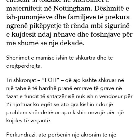
maternitetit në Nottingham. Dëshmitë e
ish-punonjësve dhe familjeve të prekura
ngrenë pikëpyetje të rënda mbi sigurinë
e kujdesit ndaj nënave dhe foshnjave për
më shumë se një dekadë.
Shënimet e mamisë ishin të shkurtra dhe të
drejtpërdrejta.
Tri shkronjat – “FOH” – që ajo kishte shkruar në
një tabelë të bardhë pranë emrave të grave në
fazat e fundit të shtatzënisë nuk ishin vendosur për
t’i njoftuar kolegët se ato gra kishin ndonjë
problem shëndetësor apo kishin nevojë për një
kujdes të veçantë.
Përkundrazi, ato përbënin një akronim të një