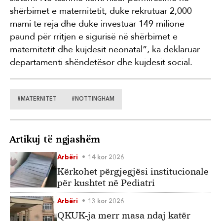
shërbimet e maternitetit, duke rekrutuar 2,000
mami të reja dhe duke investuar 149 milionë
paund për rritjen e sigurisë në shërbimet e
maternitetit dhe kujdesit neonatal”, ka deklaruar
departamenti shëndetësor dhe kujdesit social.
#MATERNITET
#NOTTINGHAM
Artikuj të ngjashëm
Arbëri
14 kor 2026
Kërkohet përgjegjësi institucionale
për kushtet në Pediatri
Arbëri
13 kor 2026
QKUK-ja merr masa ndaj katër