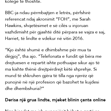
kolege të thoshte.
BBC-ja ndau përmbajtjen e letrës, përfshirë
referencat ndaj akronimit “FOH”, me Sarah
Hawkins, shqetësimet e së cilës u injoruan
vazhdimisht për gjashtë ditë përpara se vajza e saj,
Harriet, të lindte e vdekur në vitin 2016.
“Kjo është shumë e dhimbshme për mua ta
dëgjoj”, tha ajo. “Telefonata e fundit që bëra me
drejtuesen e repartit ishte pothuajse sikur ajo të
ma kishte thënë drejtpërdrejt këtë shprehje. Si
mund të shkruhen gjëra të tilla nga njerëz që
punojnë në një profesion që bazohet te kujdesi
dhe dhembshuria?”
Derisa një grua lindte, mjeket blinin çanta online