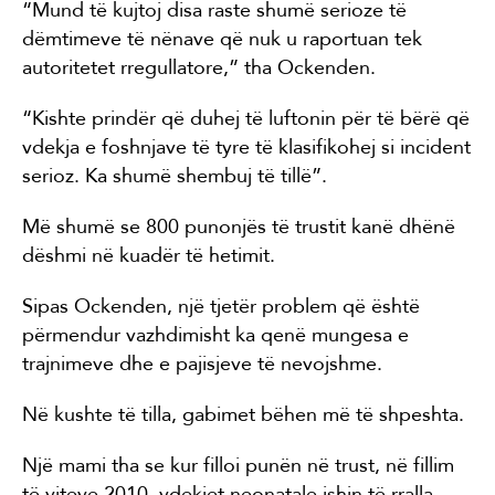
“Mund të kujtoj disa raste shumë serioze të
dëmtimeve të nënave që nuk u raportuan tek
autoritetet rregullatore,” tha Ockenden.
“Kishte prindër që duhej të luftonin për të bërë që
vdekja e foshnjave të tyre të klasifikohej si incident
serioz. Ka shumë shembuj të tillë”.
Më shumë se 800 punonjës të trustit kanë dhënë
dëshmi në kuadër të hetimit.
Sipas Ockenden, një tjetër problem që është
përmendur vazhdimisht ka qenë mungesa e
trajnimeve dhe e pajisjeve të nevojshme.
Në kushte të tilla, gabimet bëhen më të shpeshta.
Një mami tha se kur filloi punën në trust, në fillim
të viteve 2010, vdekjet neonatale ishin të rralla,