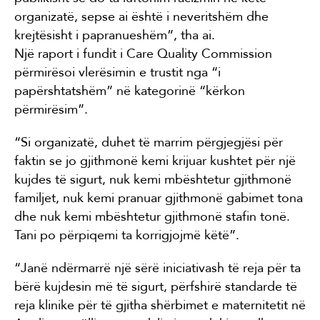
organizatë, sepse ai është i neveritshëm dhe
krejtësisht i papranueshëm”, tha ai.
Një raport i fundit i Care Quality Commission
përmirësoi vlerësimin e trustit nga “i
papërshtatshëm” në kategorinë “kërkon
përmirësim”.
“Si organizatë, duhet të marrim përgjegjësi për
faktin se jo gjithmonë kemi krijuar kushtet për një
kujdes të sigurt, nuk kemi mbështetur gjithmonë
familjet, nuk kemi pranuar gjithmonë gabimet tona
dhe nuk kemi mbështetur gjithmonë stafin tonë.
Tani po përpiqemi ta korrigjojmë këtë”.
“Janë ndërmarrë një sërë iniciativash të reja për ta
bërë kujdesin më të sigurt, përfshirë standarde të
reja klinike për të gjitha shërbimet e maternitetit në