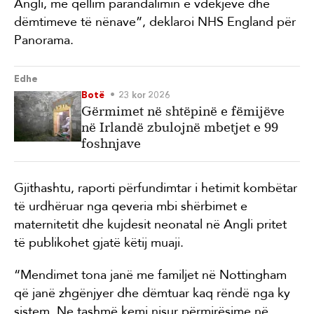
Angli, me qëllim parandalimin e vdekjeve dhe
dëmtimeve të nënave”, deklaroi NHS England për
Panorama.
Edhe
Botë
23 kor 2026
Gërmimet në shtëpinë e fëmijëve
në Irlandë zbulojnë mbetjet e 99
foshnjave
Gjithashtu, raporti përfundimtar i hetimit kombëtar
të urdhëruar nga qeveria mbi shërbimet e
maternitetit dhe kujdesit neonatal në Angli pritet
të publikohet gjatë këtij muaji.
“Mendimet tona janë me familjet në Nottingham
që janë zhgënjyer dhe dëmtuar kaq rëndë nga ky
sistem. Ne tashmë kemi nisur përmirësime në