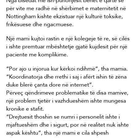
Nga bisedat me ish-punonjësit bëhet e qartë se
për vite me radhë në shërbimet e maternitetit në
Nottingham kishte ekzistuar një kulturë toksike,
frikësuese dhe ngacmuese.
Një mami kujtoi rastin e një kolegeje të re, së cilës
i ishte premtuar mbështetje gjatë kujdesit për një
paciente me komplikime.
“Por ajo u injorua kur kërkoi ndihmë”, tha mamia.
“Koordinatorja dhe rrethi i saj i afërt ishin të zëna
duke blerë çanta dore në internet”.
Përveç qëndrimeve problematike të disa mamive,
një problem tjetër i vazhdueshëm ishte mungesa
kronike e stafit.
“Drejtuesit thoshin se numri i personelit ishte i
mjaftueshëm dhe i sigurt, por në realitet nuk ishte
aspak kështu”, tha një mami e cila shpesh