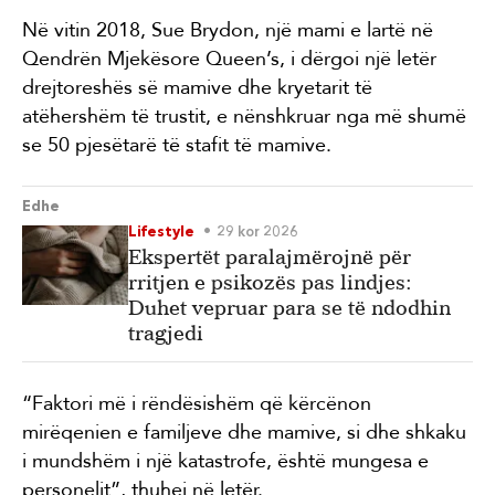
Në vitin 2018, Sue Brydon, një mami e lartë në
Qendrën Mjekësore Queen’s, i dërgoi një letër
drejtoreshës së mamive dhe kryetarit të
atëhershëm të trustit, e nënshkruar nga më shumë
se 50 pjesëtarë të stafit të mamive.
Edhe
Lifestyle
29 kor 2026
Ekspertët paralajmërojnë për
rritjen e psikozës pas lindjes:
Duhet vepruar para se të ndodhin
tragjedi
“Faktori më i rëndësishëm që kërcënon
mirëqenien e familjeve dhe mamive, si dhe shkaku
i mundshëm i një katastrofe, është mungesa e
personelit”, thuhej në letër.