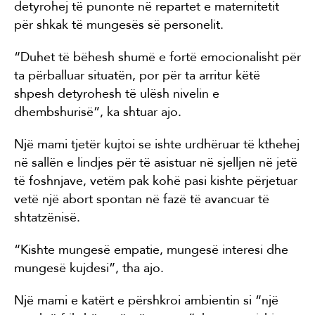
detyrohej të punonte në repartet e maternitetit
për shkak të mungesës së personelit.
“Duhet të bëhesh shumë e fortë emocionalisht për
ta përballuar situatën, por për ta arritur këtë
shpesh detyrohesh të ulësh nivelin e
dhembshurisë”, ka shtuar ajo.
Një mami tjetër kujtoi se ishte urdhëruar të kthehej
në sallën e lindjes për të asistuar në sjelljen në jetë
të foshnjave, vetëm pak kohë pasi kishte përjetuar
vetë një abort spontan në fazë të avancuar të
shtatzënisë.
“Kishte mungesë empatie, mungesë interesi dhe
mungesë kujdesi”, tha ajo.
Një mami e katërt e përshkroi ambientin si “një