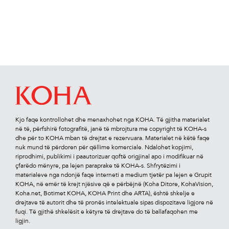
Kjo faqe kontrollohet dhe menaxhohet nga KOHA. Të gjitha materialet
në të, përfshirë fotograﬁtë, janë të mbrojtura me copyright të KOHA-s
dhe për to KOHA mban të drejtat e rezervuara. Materialet në këtë faqe
nuk mund të përdoren për qëllime komerciale. Ndalohet kopjimi,
riprodhimi, publikimi i paautorizuar qoftë origjinal apo i modiﬁkuar në
çfarëdo mënyre, pa lejen paraprake të KOHA-s. Shfrytëzimi i
materialeve nga ndonjë faqe interneti a medium tjetër pa lejen e Grupit
KOHA, në emër të krejt njësive që e përbëjnë (Koha Ditore, KohaVision,
Koha.net, Botimet KOHA, KOHA Print dhe ARTA), është shkelje e
drejtave të autorit dhe të pronës intelektuale sipas dispozitave ligjore në
fuqi. Të gjithë shkelësit e këtyre të drejtave do të ballafaqohen me
ligjin.