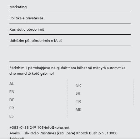
Marketing
Politika e privatësisë
Kushtet e përdorimit
Udhëzim për përdorimin e IA-së
Përkthimi i përmbajtjeve në gjuhët tjera bëhet në mënyrë automatike
dhe mund të ketë gabime!
AL
GR
EN
SR
DE
TR
FR
MK
ES
+383 (0) 38 249 105
/
info@koha.net
Aneksi i ish-Radio Prishtinës (kati i parë) Xhorxh Bush p.n., 10000
Prishtinë