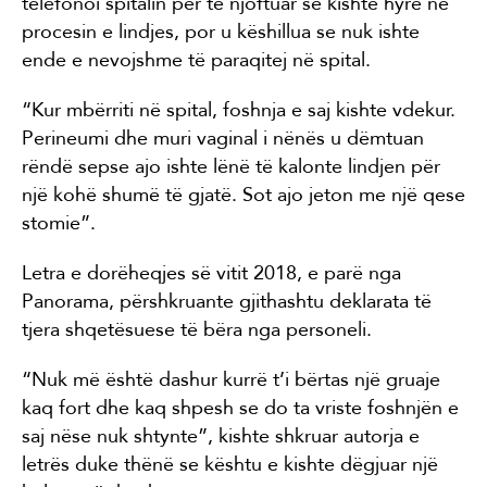
telefonoi spitalin për të njoftuar se kishte hyrë në
procesin e lindjes, por u këshillua se nuk ishte
ende e nevojshme të paraqitej në spital.
“Kur mbërriti në spital, foshnja e saj kishte vdekur.
Perineumi dhe muri vaginal i nënës u dëmtuan
rëndë sepse ajo ishte lënë të kalonte lindjen për
një kohë shumë të gjatë. Sot ajo jeton me një qese
stomie”.
Letra e dorëheqjes së vitit 2018, e parë nga
Panorama, përshkruante gjithashtu deklarata të
tjera shqetësuese të bëra nga personeli.
“Nuk më është dashur kurrë t’i bërtas një gruaje
kaq fort dhe kaq shpesh se do ta vriste foshnjën e
saj nëse nuk shtynte”, kishte shkruar autorja e
letrës duke thënë se kështu e kishte dëgjuar një