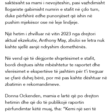
saktësisht sa mami i nevojiteshin, pasi vazhdimisht
llogariste gabimisht numrin e stafit në çdo turn,
duke përfshirë edhe punonjëset që ishin në
pushim mjekësor ose në leje lindjeje.
Një hetim i zhvilluar në vitin 2023 nga drejtori
aktual ekzekutiv, Anthony May, zbuloi se letra nuk
kishte sjellë asnjë ndryshim domethënës.
Në vend që të dëgjonte shqetësimet e stafit,
bordi drejtues ishte mbështetur te raportet dhe
vlerësimet e ekspertëve të jashtëm për t’i treguar
se çfarë duhej bërë, por më pas kishte dështuar në
zbatimin e rekomandimeve.
Donna Ockenden, mamia e lartë që po drejton
hetimin dhe që do të publikojë raportin
përfundimtar këtë muaj, tha: “Kemi një seri të