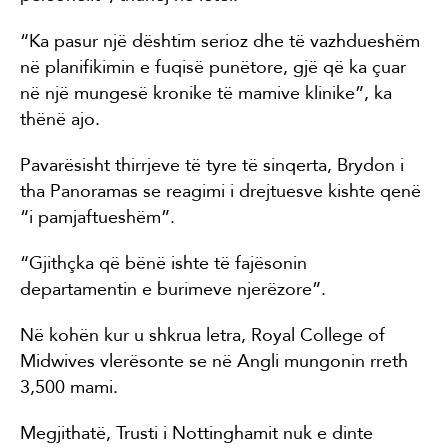
“Ka pasur një dështim serioz dhe të vazhdueshëm
në planifikimin e fuqisë punëtore, gjë që ka çuar
në një mungesë kronike të mamive klinike”, ka
thënë ajo.
Pavarësisht thirrjeve të tyre të sinqerta, Brydon i
tha Panoramas se reagimi i drejtuesve kishte qenë
“i pamjaftueshëm”.
“Gjithçka që bënë ishte të fajësonin
departamentin e burimeve njerëzore”.
Në kohën kur u shkrua letra, Royal College of
Midwives vlerësonte se në Angli mungonin rreth
3,500 mami.
Megjithatë, Trusti i Nottinghamit nuk e dinte