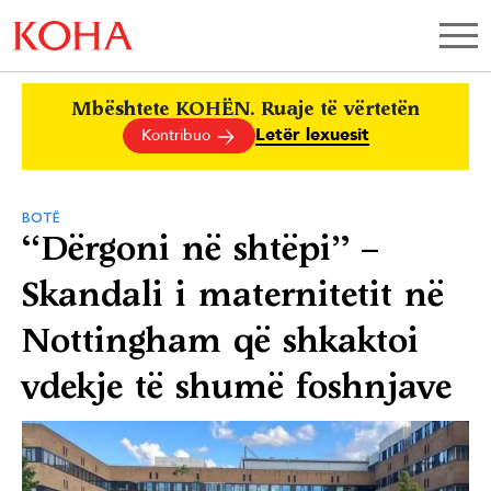
Mbështete KOHËN. Ruaje të vërtetën
Letër lexuesit
Kontribuo
BOTË
“Dërgoni në shtëpi” –
Skandali i maternitetit në
Nottingham që shkaktoi
vdekje të shumë foshnjave