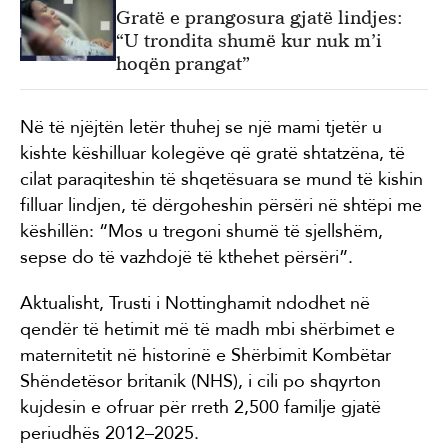
Gratë e prangosura gjatë lindjes:
“U trondita shumë kur nuk m’i
hoqën prangat”
Në të njëjtën letër thuhej se një mami tjetër u
kishte këshilluar kolegëve që gratë shtatzëna, të
cilat paraqiteshin të shqetësuara se mund të kishin
filluar lindjen, të dërgoheshin përsëri në shtëpi me
këshillën: “Mos u tregoni shumë të sjellshëm,
sepse do të vazhdojë të kthehet përsëri”.
Aktualisht, Trusti i Nottinghamit ndodhet në
qendër të hetimit më të madh mbi shërbimet e
maternitetit në historinë e Shërbimit Kombëtar
Shëndetësor britanik (NHS), i cili po shqyrton
kujdesin e ofruar për rreth 2,500 familje gjatë
periudhës 2012–2025.