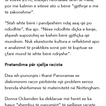
por me kalimin e viteve ato u bënë “gjithnjë e më
të zakonshme”.
“Stafi ishte bërë i pandjeshëm ndaj asaj që po
ndodhte”, tha ajo. “Nëse ndodhte diçka e keqe,
shpesh supozohej se kishim bërë gjithçka që
mundnim. Nuk ekzistonte kultura e reflektimit apo
e analizimit të praktikës sonë për të kuptuar se
çfarë mund të ishte bërë ndryshe”.
Pretendime për sjellje raciste
Disa ish-punonjës i thanë Panoramas se
diskriminimi racor përbënte një problem serioz
brenda shërbimeve të maternitetit në Nottingham.
Donna Ockenden ka deklaruar më herët se ka
hasur “shembuj të panumërt” të sjelljeve raciste,