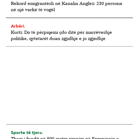
Rekord emigrantësh në Kanalin Anglez: 230 persona
në një varkë të vogël
Arbëri.
Kurti: Do të përpiqemi çdo ditë për marrëveshje
politike, qytetarët duan zgjidhje e jo zgjedhje
Sporte të tjera.
Thaqi i fundit në 800 metra vrapim në Evropianin e