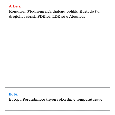
Arbëri.
Konjufca: S’lodhemi nga dialogu politik, Kurti do t’u
drejtohet sërish PDK-së, LDK-së e Aleancës
Botë.
Evropa Perëndimore thyen rekordin e temperaturave