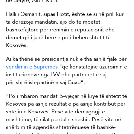
në detyrë, Albin Kurti.
Halli i Osmanit, sipas Hotit, është se si në prill kur
ta dorëzojë mandatin, ajo do të mbetet
bashkëfajtore për rrënimin e reputacionit dhe
dëmet që i janë bërë e po i bëhen shtetit të
Kosovës.
Ai ka thënë se presidentja nuk e tha asnjë fjalë për
vendimin e Supremes
“që konstatojnë uzurpimin e
institucioneve nga LVV dhe partnerët e saj,
përfshirë ish-partinë e saj Guxo”.
“Po i mbaron mandati 5-vjeçar në krye të shtetit të
Kosovës pa asnjë rezultat e pa asnjë kontribut për
shtetin e Kosovës. Pesë vite demagogji e
mashtrime, të cilat po dalin sheshit. Pesë vite në
shërbim të agjendës shtetrrënuese të bashkë-