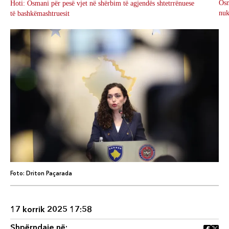
Osm
Hoti: Osmani për pesë vjet në shërbim të agjendës shtetrrënuese
nuk
të bashkëmashtruesit
Foto: Driton Paçarada
17 korrik 2025 17:58
Shpërndaje në: