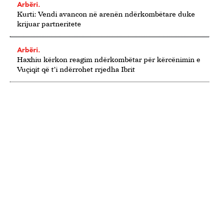
Arbëri.
Kurti: Vendi avancon në arenën ndërkombëtare duke
krijuar partneritete
Arbëri.
Haxhiu kërkon reagim ndërkombëtar për kërcënimin e
Vuçiqit që t’i ndërrohet rrjedha Ibrit