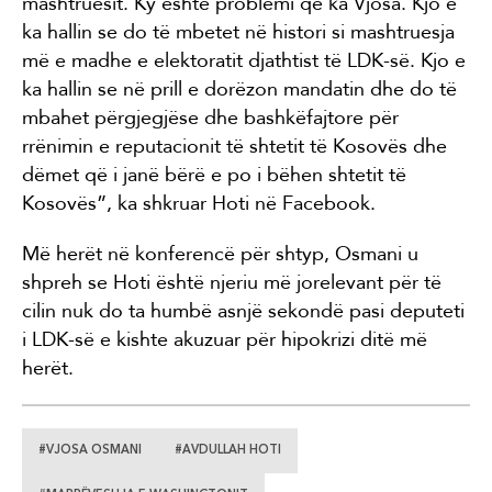
mashtruesit. Ky është problemi që ka Vjosa. Kjo e
ka hallin se do të mbetet në histori si mashtruesja
më e madhe e elektoratit djathtist të LDK-së. Kjo e
ka hallin se në prill e dorëzon mandatin dhe do të
mbahet përgjegjëse dhe bashkëfajtore për
rrënimin e reputacionit të shtetit të Kosovës dhe
dëmet që i janë bërë e po i bëhen shtetit të
Kosovës”, ka shkruar Hoti në Facebook.
Më herët në konferencë për shtyp, Osmani u
shpreh se Hoti është njeriu më jorelevant për të
cilin nuk do ta humbë asnjë sekondë pasi deputeti
i LDK-së e kishte akuzuar për hipokrizi ditë më
herët.
#VJOSA OSMANI
#AVDULLAH HOTI