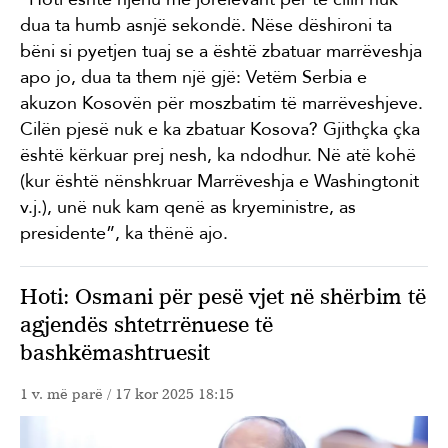
dua ta humb asnjë sekondë. Nëse dëshironi ta
bëni si pyetjen tuaj se a është zbatuar marrëveshja
apo jo, dua ta them një gjë: Vetëm Serbia e
akuzon Kosovën për moszbatim të marrëveshjeve.
Cilën pjesë nuk e ka zbatuar Kosova? Gjithçka çka
është kërkuar prej nesh, ka ndodhur. Në atë kohë
(kur është nënshkruar Marrëveshja e Washingtonit
v.j.), unë nuk kam qenë as kryeministre, as
presidente”, ka thënë ajo.
Hoti: Osmani për pesë vjet në shërbim të
agjendës shtetrrënuese të
bashkëmashtruesit
1 v. më parë
/ 17 kor 2025 18:15