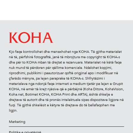
Kjo faqe kontrollohet dhe menaxhohet nga KOHA. Të gjitha materialet
në të, përfshirë fotograﬁtë, janë të mbrojtura me copyright të KOHA-s
dhe për to KOHA mban të drejtat e rezervuara. Materialet në këtë faqe
nuk mund të përdoren për qëllime komerciale. Ndalohet kopjimi,
riprodhimi, publikimi i paautorizuar qoftë origjinal apo i modiﬁkuar në
çfarëdo mënyre, pa lejen paraprake të KOHA-s. Shfrytëzimi i
materialeve nga ndonjë faqe interneti a medium tjetër pa lejen e Grupit
KOHA, në emër të krejt njësive që e përbëjnë (Koha Ditore, KohaVision,
Koha.net, Botimet KOHA, KOHA Print dhe ARTA), është shkelje e
drejtave të autorit dhe të pronës intelektuale sipas dispozitave ligjore në
fuqi. Të gjithë shkelësit e këtyre të drejtave do të ballafaqohen me
ligjin.
Marketing
Politika e privatësisë