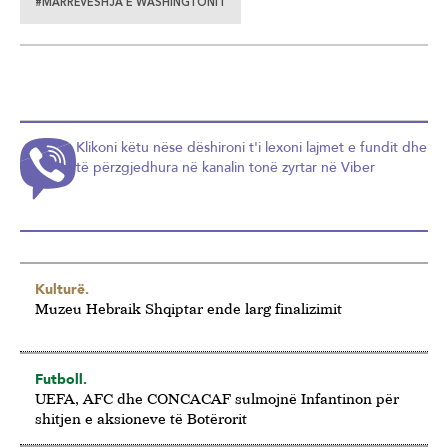
#MARRËVESHJA E WASHINGTONIT
Klikoni këtu nëse dëshironi t'i lexoni lajmet e fundit dhe
të përzgjedhura në kanalin tonë zyrtar në Viber
Kulturë.
Muzeu Hebraik Shqiptar ende larg finalizimit
Futboll.
UEFA, AFC dhe CONCACAF sulmojnë Infantinon për
shitjen e aksioneve të Botërorit