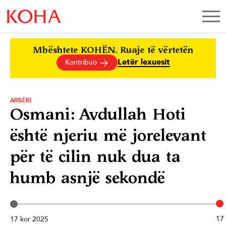
Mbështete KOHËN. Ruaje të vërtetën
Letër lexuesit
Kontribuo
ARBËRI
Osmani: Avdullah Hoti
është njeriu më jorelevant
për të cilin nuk dua ta
humb asnjë sekondë
17
17 kor 2025