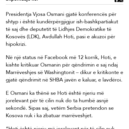
Presidentja Vjosa Osmani gjatë konferencës për
shtyp i është kundërpërgjigjur ish-bashkpartiakut
të saj dhe deputetit të Lidhjes Demokratike të
Kosovës (LDK), Avdullah Hoti, pasi e akuzoi për
hipokrizi.
Në një status në Facebook më 12 korrik, Hoti, e
kishte kritikuar Osmanin për qëndrimin e saj ndaj
Marrëveshjes së Washingtonit – dikur e kritikonte e
gjatë qëndrimit në SHBA javën e kaluar, e lavdëroi.
E Osmani ka thënë se Hoti është njeriu më
jorelevant për të cilin nuk do ta humbë asnjë
sekondë. Sipas saj, vetëm Serbia pretendon se
Kosova nuk i ka zbatuar marrëveshjet.
“Hoti është njeriu më jorelevant për të cilin nuk