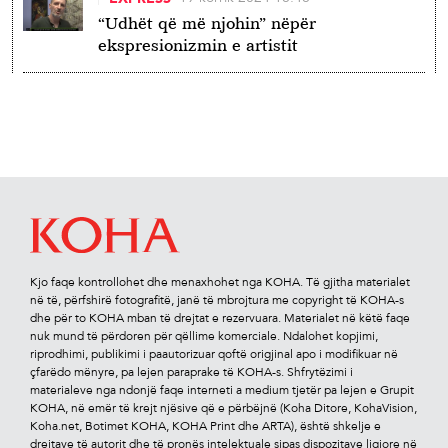
“Udhët që më njohin” nëpër
ekspresionizmin e artistit
Kjo faqe kontrollohet dhe menaxhohet nga KOHA. Të gjitha materialet
në të, përfshirë fotograﬁtë, janë të mbrojtura me copyright të KOHA-s
dhe për to KOHA mban të drejtat e rezervuara. Materialet në këtë faqe
nuk mund të përdoren për qëllime komerciale. Ndalohet kopjimi,
riprodhimi, publikimi i paautorizuar qoftë origjinal apo i modiﬁkuar në
çfarëdo mënyre, pa lejen paraprake të KOHA-s. Shfrytëzimi i
materialeve nga ndonjë faqe interneti a medium tjetër pa lejen e Grupit
KOHA, në emër të krejt njësive që e përbëjnë (Koha Ditore, KohaVision,
Koha.net, Botimet KOHA, KOHA Print dhe ARTA), është shkelje e
drejtave të autorit dhe të pronës intelektuale sipas dispozitave ligjore në