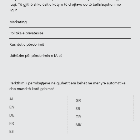
fuqi. Të gjithë shkelësit e këtyre të drejtave do të ballafaqohen me
ligjin.
Marketing
Politika e privatësisë
Kushtet e përdorimit
Udhëzim për përdorimin e IA-së
Përkthimi i përmbajtjeve në gjuhët tjera bëhet në mënyrë automatike
dhe mund të ketë gabime!
AL
GR
EN
SR
DE
TR
FR
MK
ES