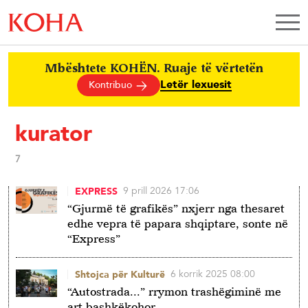
Mbështete KOHËN. Ruaje të vërtetën
Letër lexuesit
Kontribuo
kurator
7
9 prill 2026 17:06
EXPRESS
“Gjurmë të grafikës” nxjerr nga thesaret
edhe vepra të papara shqiptare, sonte në
“Express”
6 korrik 2025 08:00
Shtojca për Kulturë
“Autostrada...” rrymon trashëgiminë me
art bashkëkohor