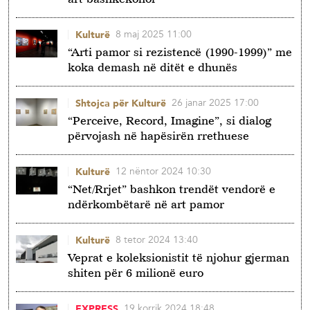
8 maj 2025 11:00
Kulturë
“Arti pamor si rezistencë (1990-1999)” me
koka demash në ditët e dhunës
26 janar 2025 17:00
Shtojca për Kulturë
“Perceive, Record, Imagine”, si dialog
përvojash në hapësirën rrethuese
12 nëntor 2024 10:30
Kulturë
“Net/Rrjet” bashkon trendët vendorë e
ndërkombëtarë në art pamor
8 tetor 2024 13:40
Kulturë
Veprat e koleksionistit të njohur gjerman
shiten për 6 milionë euro
19 korrik 2024 18:48
EXPRESS