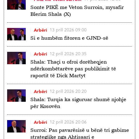
Sonte PIKË me Veton Surroin, mysafir
Blerim Shala (X)
13 prill 2026 09:00
Arbëri
Si e humbëm fitoren e GJND-së
12 prill 2026 20:35
Arbëri
Shala: Thaçi u ofroi dorëheqjen
ndërkombëtarëve pas publikimit të
raportit të Dick Martyt
12 prill 2026 20:20
Arbëri
Shala: Turqia ka siguruar shumë njohje
për Kosovën
12 prill 2026 20:06
Arbëri
Surroi: Pas pavarësisë u bënë tri gabime
strategjike nga Ahtisaari e