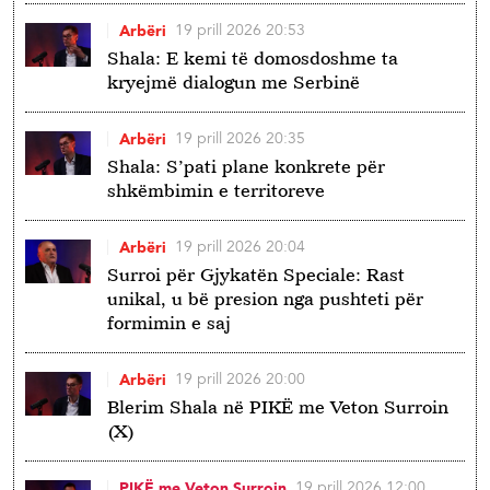
19 prill 2026 20:53
Arbëri
Shala: E kemi të domosdoshme ta
kryejmë dialogun me Serbinë
19 prill 2026 20:35
Arbëri
Shala: S’pati plane konkrete për
shkëmbimin e territoreve
19 prill 2026 20:04
Arbëri
Surroi për Gjykatën Speciale: Rast
unikal, u bë presion nga pushteti për
formimin e saj
19 prill 2026 20:00
Arbëri
Blerim Shala në PIKË me Veton Surroin
(X)
19 prill 2026 12:00
PIKË me Veton Surroin