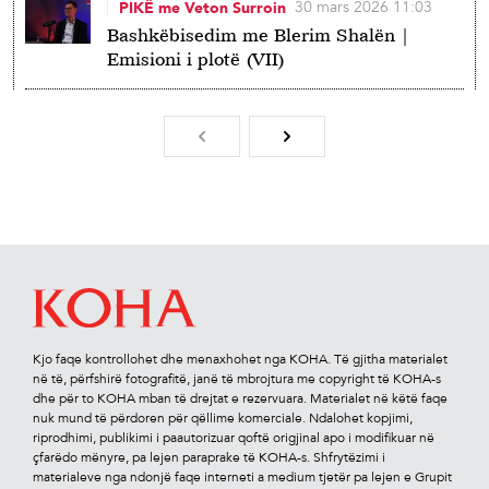
30 mars 2026 11:03
PIKË me Veton Surroin
Bashkëbisedim me Blerim Shalën |
Emisioni i plotë (VII)
Kjo faqe kontrollohet dhe menaxhohet nga KOHA. Të gjitha materialet
në të, përfshirë fotograﬁtë, janë të mbrojtura me copyright të KOHA-s
dhe për to KOHA mban të drejtat e rezervuara. Materialet në këtë faqe
nuk mund të përdoren për qëllime komerciale. Ndalohet kopjimi,
riprodhimi, publikimi i paautorizuar qoftë origjinal apo i modiﬁkuar në
çfarëdo mënyre, pa lejen paraprake të KOHA-s. Shfrytëzimi i
materialeve nga ndonjë faqe interneti a medium tjetër pa lejen e Grupit