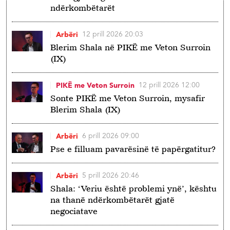
ndërkombëtarët
12 prill 2026 20:03
Arbëri
Blerim Shala në PIKË me Veton Surroin
(IX)
12 prill 2026 12:00
PIKË me Veton Surroin
Sonte PIKË me Veton Surroin, mysafir
Blerim Shala (IX)
6 prill 2026 09:00
Arbëri
Pse e filluam pavarësinë të papërgatitur?
5 prill 2026 20:46
Arbëri
Shala: ‘Veriu është problemi ynë’, kështu
na thanë ndërkombëtarët gjatë
negociatave