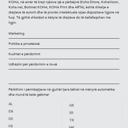
KOHA, në emër të krejt njësive që e përbëjnë (Koha Ditore, KohaVision,
Koha.net, Botimet KOHA, KOHA Print dhe ARTA), është shkelje e
drejtave të autorit dhe të pronës intelektuale sipas dispozitave ligjore në
fuqi. Të gjithë shkelësit e këtyre të drejtave do të ballafaqohen me
ligjin.
Marketing
Politika e privatësisë
Kushtet e përdorimit
Udhëzim për përdorimin e IA-së
Përkthimi i përmbajtjeve në gjuhët tjera bëhet në mënyrë automatike
dhe mund të ketë gabime!
AL
GR
EN
SR
DE
TR
FR
MK