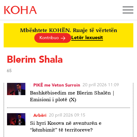
Mbështete KOHËN. Ruaje të vërtetën
Letër lexuesit
Kontribuo
Blerim Shala
65
20 prill 2026 11:09
PIKË me Veton Surroin
Bashkëbisedim me Blerim Shalën |
Emisioni i plotë (X)
20 prill 2026 09:15
Arbëri
Si hyri Kosova në aventurën e
“këmbimit” të territoreve?