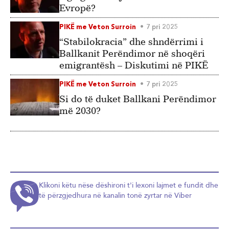
Evropë?
PIKË me Veton Surroin
7 pri 2025
“Stabilokracia” dhe shndërrimi i
Ballkanit Perëndimor në shoqëri
emigrantësh – Diskutimi në PIKË
PIKË me Veton Surroin
7 pri 2025
Si do të duket Ballkani Perëndimor
më 2030?
Klikoni këtu nëse dëshironi t'i lexoni lajmet e fundit dhe
të përzgjedhura në kanalin tonë zyrtar në Viber