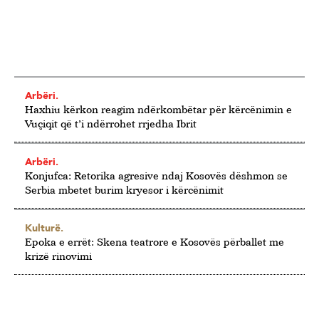
Arbëri.
Haxhiu kërkon reagim ndërkombëtar për kërcënimin e
Vuçiqit që t’i ndërrohet rrjedha Ibrit
Arbëri.
Konjufca: Retorika agresive ndaj Kosovës dëshmon se
Serbia mbetet burim kryesor i kërcënimit
Kulturë.
Epoka e errët: Skena teatrore e Kosovës përballet me
krizë rinovimi