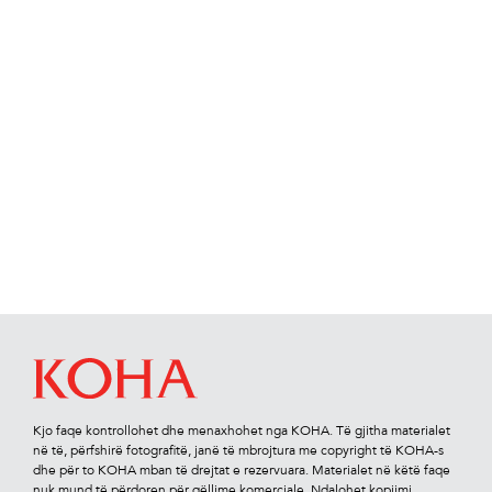
Kjo faqe kontrollohet dhe menaxhohet nga KOHA. Të gjitha materialet
në të, përfshirë fotograﬁtë, janë të mbrojtura me copyright të KOHA-s
dhe për to KOHA mban të drejtat e rezervuara. Materialet në këtë faqe
nuk mund të përdoren për qëllime komerciale. Ndalohet kopjimi,