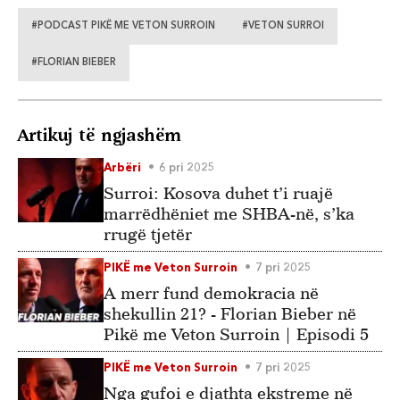
Surroit?
#PODCAST PIKË ME VETON SURROIN
#VETON SURROI
#FLORIAN BIEBER
Artikuj të ngjashëm
Arbëri
6 pri 2025
Surroi: Kosova duhet t’i ruajë
marrëdhëniet me SHBA-në, s’ka
rrugë tjetër
PIKË me Veton Surroin
7 pri 2025
A merr fund demokracia në
shekullin 21? - Florian Bieber në
Pikë me Veton Surroin | Episodi 5
PIKË me Veton Surroin
7 pri 2025
Nga gufoi e djathta ekstreme në