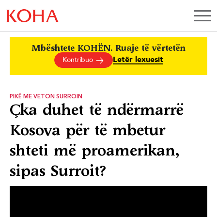
Mbështete KOHËN. Ruaje të vërtetën
Letër lexuesit
Kontribuo
PIKË ME VETON SURROIN
Çka duhet të ndërmarrë
Kosova për të mbetur
shteti më proamerikan,
sipas Surroit?