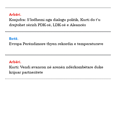
Arbëri.
Konjufca: S’lodhemi nga dialogu politik, Kurti do t’u
drejtohet sërish PDK-së, LDK-së e Aleancës
Botë.
Evropa Perëndimore thyen rekordin e temperaturave
Arbëri.
Kurti: Vendi avancon në arenën ndërkombëtare duke
krijuar partneritete