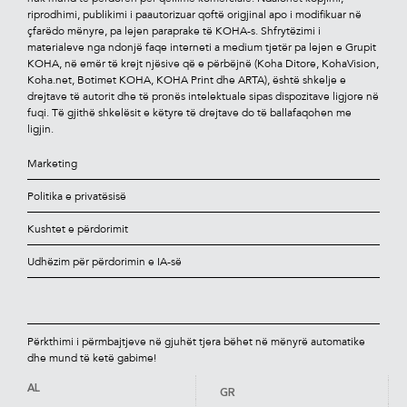
riprodhimi, publikimi i paautorizuar qoftë origjinal apo i modiﬁkuar në
çfarëdo mënyre, pa lejen paraprake të KOHA-s. Shfrytëzimi i
materialeve nga ndonjë faqe interneti a medium tjetër pa lejen e Grupit
KOHA, në emër të krejt njësive që e përbëjnë (Koha Ditore, KohaVision,
Koha.net, Botimet KOHA, KOHA Print dhe ARTA), është shkelje e
drejtave të autorit dhe të pronës intelektuale sipas dispozitave ligjore në
fuqi. Të gjithë shkelësit e këtyre të drejtave do të ballafaqohen me
ligjin.
Marketing
Politika e privatësisë
Kushtet e përdorimit
Udhëzim për përdorimin e IA-së
Përkthimi i përmbajtjeve në gjuhët tjera bëhet në mënyrë automatike
dhe mund të ketë gabime!
AL
GR