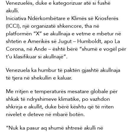
Venezuelës, duke e kategorizuar atë si fushë
akulli.
Iniciativa Ndërkombëtare e Klimës së Kriosferës
(ICCI), një organizatë shkencore, tha në
platformën “X” se akullnaja e vetme e mbetur në
shtetin e Amerikës së Jugut – Humboldt, apo La
Corona, në Ande – është bërë “shumë e vogël për
t’u klasifikuar si akullnajë”.
Venezuela ka humbur të paktën gjashtë akullnaja
të tjera në shekullin e kaluar.
Me rritjen e temperaturës mesatare globale për
shkak të ndryshimeve klimatike, po vazhdon
shkrirja e akullit, duke bërë kështu që të rriten
nivelet e deteve në mbarë botën.
“Nuk ka pasur aq shumë shtresë akulli në