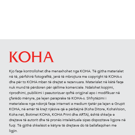
Kjo faqe kontrollohet dhe menaxhohet nga KOHA. Të gjitha materialet
në të, përfshirë fotograﬁtë, janë të mbrojtura me copyright të KOHA-s
dhe për to KOHA mban të drejtat e rezervuara. Materialet në këtë faqe
nuk mund të përdoren për qëllime komerciale. Ndalohet kopjimi,
riprodhimi, publikimi i paautorizuar qoftë origjinal apo i modiﬁkuar në
çfarëdo mënyre, pa lejen paraprake të KOHA-s. Shfrytëzimi i
materialeve nga ndonjë faqe interneti a medium tjetër pa lejen e Grupit
KOHA, në emër të krejt njësive që e përbëjnë (Koha Ditore, KohaVision,
Koha.net, Botimet KOHA, KOHA Print dhe ARTA), është shkelje e
drejtave të autorit dhe të pronës intelektuale sipas dispozitave ligjore në
fuqi. Të gjithë shkelësit e këtyre të drejtave do të ballafaqohen me
ligjin.