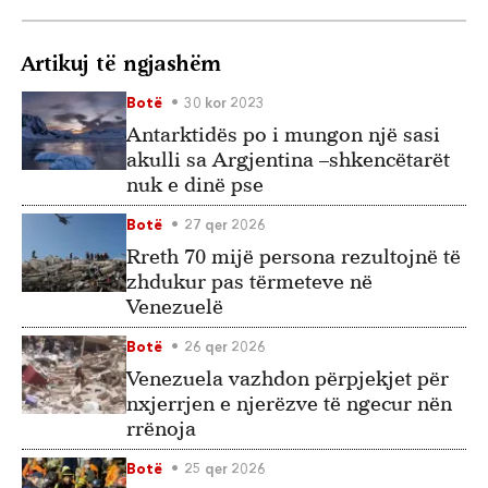
Artikuj të ngjashëm
Botë
30 kor 2023
Antarktidës po i mungon një sasi
akulli sa Argjentina –shkencëtarët
nuk e dinë pse
Botë
27 qer 2026
Rreth 70 mijë persona rezultojnë të
zhdukur pas tërmeteve në
Venezuelë
Botë
26 qer 2026
Venezuela vazhdon përpjekjet për
nxjerrjen e njerëzve të ngecur nën
rrënoja
Botë
25 qer 2026