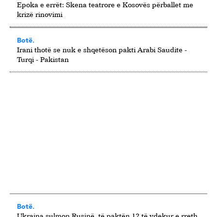
Epoka e errët: Skena teatrore e Kosovës përballet me
krizë rinovimi
Botë.
Irani thotë se nuk e shqetëson pakti Arabi Saudite -
Turqi - Pakistan
Botë.
Ukraina sulmon Rusinë, të paktën 12 të vdekur e rreth