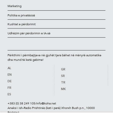
Marketing
Politika e privatësisë
Kushtet e përdorimit
Udhëzim për përdorimin e IA-së
Përkthimi i përmbajtjeve në gjuhët tjera bëhet në mënyrë automatike
dhe mund të ketë gabime!
AL
GR
EN
SR
DE
TR
FR
MK
ES
+383 (0) 38 249 105
/
info@koha.net
Aneksi i ish-Radio Prishtinës (kati i parë) Xhorxh Bush p.n., 10000
Prishtinë