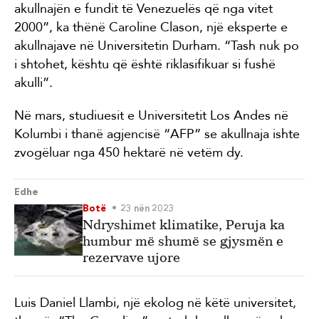
akullnajën e fundit të Venezuelës që nga vitet
2000”, ka thënë Caroline Clason, një eksperte e
akullnajave në Universitetin Durham. “Tash nuk po
i shtohet, kështu që është riklasifikuar si fushë
akulli”.
Në mars, studiuesit e Universitetit Los Andes në
Kolumbi i thanë agjencisë “AFP” se akullnaja ishte
zvogëluar nga 450 hektarë në vetëm dy.
Edhe
Botë
23 nën 2023
Ndryshimet klimatike, Peruja ka
humbur më shumë se gjysmën e
rezervave ujore
Luis Daniel Llambi, një ekolog në këtë universitet,