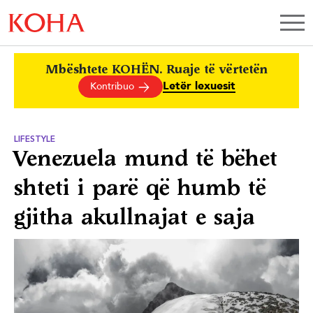
Mbështete KOHËN. Ruaje të vërtetën
Letër lexuesit
Kontribuo
LIFESTYLE
Venezuela mund të bëhet
shteti i parë që humb të
gjitha akullnajat e saja