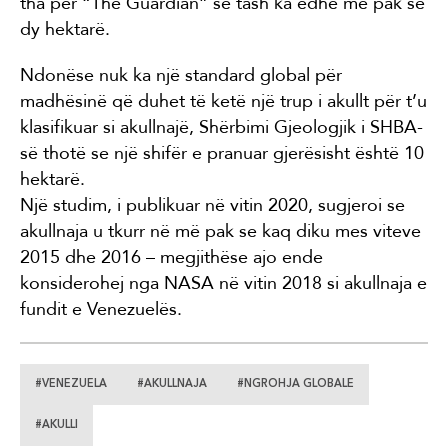
tha për “The Guardian” se tash ka edhe më pak se
dy hektarë.
Ndonëse nuk ka një standard global për
madhësinë që duhet të ketë një trup i akullt për t’u
klasifikuar si akullnajë, Shërbimi Gjeologjik i SHBA-
së thotë se një shifër e pranuar gjerësisht është 10
hektarë.
Një studim, i publikuar në vitin 2020, sugjeroi se
akullnaja u tkurr në më pak se kaq diku mes viteve
2015 dhe 2016 – megjithëse ajo ende
konsiderohej nga NASA në vitin 2018 si akullnaja e
fundit e Venezuelës.
#VENEZUELA
#AKULLNAJA
#NGROHJA GLOBALE
#AKULLI