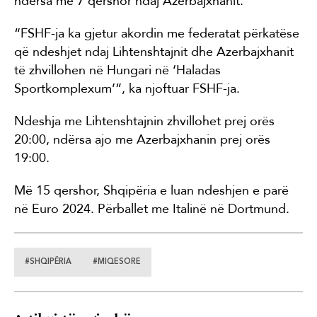
ndërsa më 7 qershor ndaj Azerbajxhanit.
“FSHF-ja ka gjetur akordin me federatat përkatëse
që ndeshjet ndaj Lihtenshtajnit dhe Azerbajxhanit
të zhvillohen në Hungari në ‘Haladas
Sportkomplexum’”, ka njoftuar FSHF-ja.
Ndeshja me Lihtenshtajnin zhvillohet prej orës
20:00, ndërsa ajo me Azerbajxhanin prej orës
19:00.
Më 15 qershor, Shqipëria e luan ndeshjen e parë
në Euro 2024. Përballet me Italinë në Dortmund.
#SHQIPËRIA
#MIQESORE