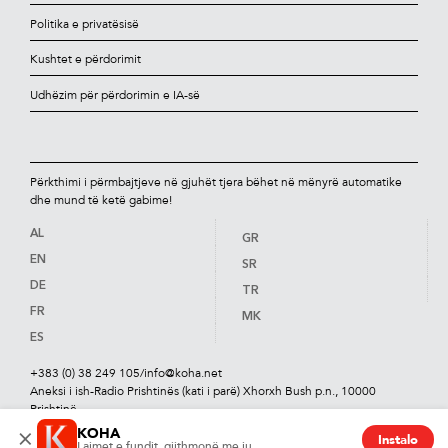
Politika e privatësisë
Kushtet e përdorimit
Udhëzim për përdorimin e IA-së
Përkthimi i përmbajtjeve në gjuhët tjera bëhet në mënyrë automatike
dhe mund të ketë gabime!
AL
GR
EN
SR
DE
TR
FR
MK
ES
+383 (0) 38 249 105
/
info@koha.net
Aneksi i ish-Radio Prishtinës (kati i parë) Xhorxh Bush p.n., 10000
Prishtinë
KOHA
×
Instalo
Lajmet e fundit, gjithmonë me ju