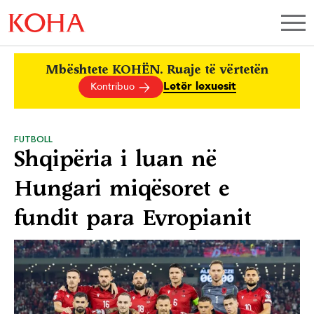
Mbështete KOHËN. Ruaje të vërtetën
Letër lexuesit
Kontribuo
FUTBOLL
Shqipëria i luan në
Hungari miqësoret e
fundit para Evropianit