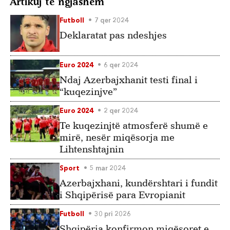
Artikuj të ngjashëm
Futboll
7 qer 2024
Deklaratat pas ndeshjes
Euro 2024
6 qer 2024
Ndaj Azerbajxhanit testi final i
“kuqezinjve”
Euro 2024
2 qer 2024
Te kuqezinjtë atmosferë shumë e
mirë, nesër miqësorja me
Lihtenshtajnin
Sport
5 mar 2024
Azerbajxhani, kundërshtari i fundit
i Shqipërisë para Evropianit
Futboll
30 pri 2026
Shqipëria konfirmon miqësoret e