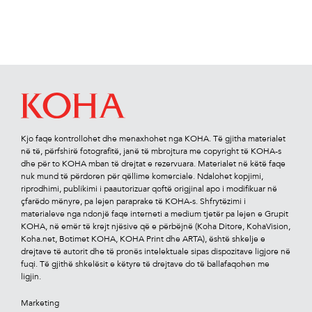
Kjo faqe kontrollohet dhe menaxhohet nga KOHA. Të gjitha materialet
në të, përfshirë fotograﬁtë, janë të mbrojtura me copyright të KOHA-s
dhe për to KOHA mban të drejtat e rezervuara. Materialet në këtë faqe
nuk mund të përdoren për qëllime komerciale. Ndalohet kopjimi,
riprodhimi, publikimi i paautorizuar qoftë origjinal apo i modiﬁkuar në
çfarëdo mënyre, pa lejen paraprake të KOHA-s. Shfrytëzimi i
materialeve nga ndonjë faqe interneti a medium tjetër pa lejen e Grupit
KOHA, në emër të krejt njësive që e përbëjnë (Koha Ditore, KohaVision,
Koha.net, Botimet KOHA, KOHA Print dhe ARTA), është shkelje e
drejtave të autorit dhe të pronës intelektuale sipas dispozitave ligjore në
fuqi. Të gjithë shkelësit e këtyre të drejtave do të ballafaqohen me
ligjin.
Marketing