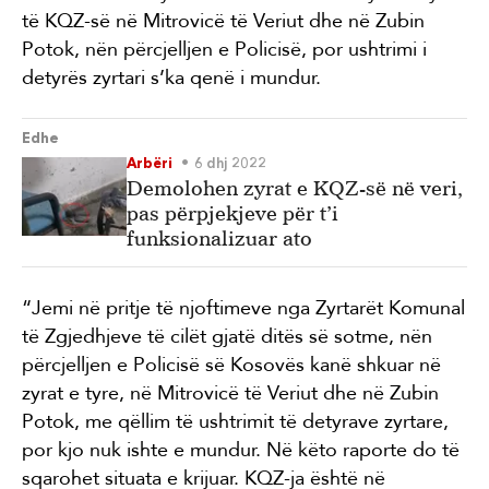
të KQZ-së në Mitrovicë të Veriut dhe në Zubin
Potok, nën përcjelljen e Policisë, por ushtrimi i
detyrës zyrtari s’ka qenë i mundur.
Edhe
Arbëri
6 dhj 2022
Demolohen zyrat e KQZ-së në veri,
pas përpjekjeve për t’i
funksionalizuar ato
“Jemi në pritje të njoftimeve nga Zyrtarët Komunal
të Zgjedhjeve të cilët gjatë ditës së sotme, nën
përcjelljen e Policisë së Kosovës kanë shkuar në
zyrat e tyre, në Mitrovicë të Veriut dhe në Zubin
Potok, me qëllim të ushtrimit të detyrave zyrtare,
por kjo nuk ishte e mundur. Në këto raporte do të
sqarohet situata e krijuar. KQZ-ja është në