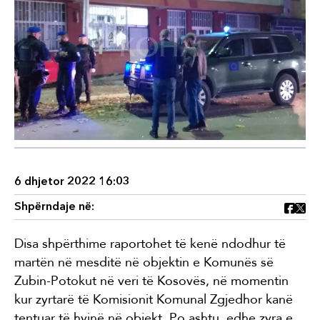
6 dhjetor 2022 16:03
Shpërndaje në:
Disa shpërthime raportohet të kenë ndodhur të
martën në mesditë në objektin e Komunës së
Zubin-Potokut në veri të Kosovës, në momentin
kur zyrtarë të Komisionit Komunal Zgjedhor kanë
tentuar të hyjnë në objekt. Po ashtu, edhe zyra e