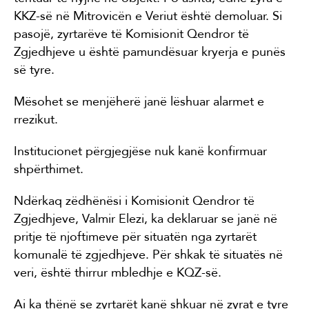
KKZ-së në Mitrovicën e Veriut është demoluar. Si
pasojë, zyrtarëve të Komisionit Qendror të
Zgjedhjeve u është pamundësuar kryerja e punës
së tyre.
Mësohet se menjëherë janë lëshuar alarmet e
rrezikut.
Institucionet përgjegjëse nuk kanë konfirmuar
shpërthimet.
Ndërkaq zëdhënësi i Komisionit Qendror të
Zgjedhjeve, Valmir Elezi, ka deklaruar se janë në
pritje të njoftimeve për situatën nga zyrtarët
komunalë të zgjedhjeve. Për shkak të situatës në
veri, është thirrur mbledhje e KQZ-së.
Ai ka thënë se zyrtarët kanë shkuar në zyrat e tyre