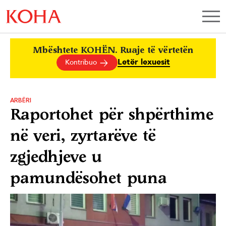
Mbështete KOHËN. Ruaje të vërtetën
Letër lexuesit
Kontribuo
ARBËRI
Raportohet për shpërthime
në veri, zyrtarëve të
zgjedhjeve u
pamundësohet puna