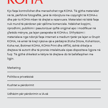
Kjo faqe kontrollohet dhe menaxhohet nga KOHA. Të gjitha materialet
në të, përfshirë fotograﬁtë, janë të mbrojtura me copyright të KOHA-s
dhe për to KOHA mban të drejtat e rezervuara. Materialet në këtë faqe
nuk mund të përdoren për qëllime komerciale. Ndalohet kopjimi,
riprodhimi, publikimi i paautorizuar qoftë origjinal apo i modiﬁkuar në
çfarëdo mënyre, pa lejen paraprake të KOHA-s. Shfrytëzimi i
materialeve nga ndonjë faqe interneti a medium tjetër pa lejen e Grupit
KOHA, në emër të krejt njësive që e përbëjnë (Koha Ditore, KohaVision,
Koha.net, Botimet KOHA, KOHA Print dhe ARTA), është shkelje e
drejtave të autorit dhe të pronës intelektuale sipas dispozitave ligjore në
fuqi. Të gjithë shkelësit e këtyre të drejtave do të ballafaqohen me
ligjin.
Marketing
Politika e privatësisë
Kushtet e përdorimit
Udhëzim për përdorimin e IA-së