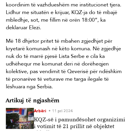
koordinim të vazhdueshëm me institucionet tjera.
Lidhur me situatën e krijuar, KQZ-ja do të mbajë
mbledhje, sot, me fillim në orën 18:00”, ka
deklaruar Elezi.
Më 18 dhjetor pritet të mbahen zgjedhjet për
kryetarë komunash në këto komuna. Në zgjedhje
nuk do të marrë pjesë Lista Serbe e cila ka
udhëhequr me komunat deri në dorëheqjen
kolektive, pas vendimit të Qeverisë për ndëshkim
të pronarëve të veturave me targa ilegale të
lëshuara nga Serbia.
Artikuj të ngjashëm
Arbëri
11 pri 2024
KQZ-së i pamundësohet organizimi
i votimit të 21 prillit në objektet