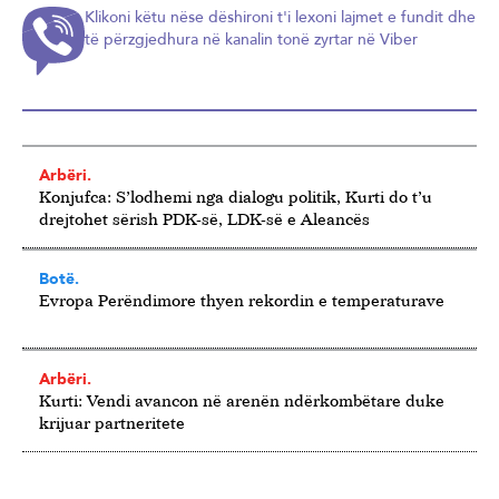
Klikoni këtu nëse dëshironi t'i lexoni lajmet e fundit dhe
të përzgjedhura në kanalin tonë zyrtar në Viber
Arbëri.
Konjufca: S’lodhemi nga dialogu politik, Kurti do t’u
drejtohet sërish PDK-së, LDK-së e Aleancës
Botë.
Evropa Perëndimore thyen rekordin e temperaturave
Arbëri.
Kurti: Vendi avancon në arenën ndërkombëtare duke
krijuar partneritete