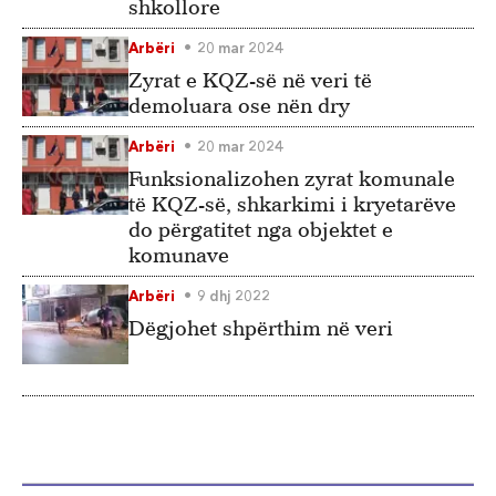
shkollore
Arbëri
20 mar 2024
Zyrat e KQZ-së në veri të
demoluara ose nën dry
Arbëri
20 mar 2024
Funksionalizohen zyrat komunale
të KQZ-së, shkarkimi i kryetarëve
do përgatitet nga objektet e
komunave
Arbëri
9 dhj 2022
Dëgjohet shpërthim në veri