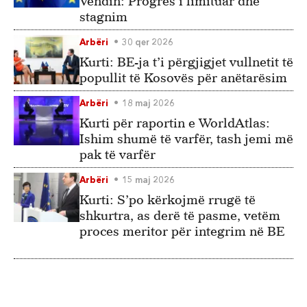
Vendin: Progres i limituar dhe
stagnim
Arbëri
30 qer 2026
Kurti: BE-ja t’i përgjigjet vullnetit të
popullit të Kosovës për anëtarësim
Arbëri
18 maj 2026
Kurti për raportin e WorldAtlas:
Ishim shumë të varfër, tash jemi më
pak të varfër
Arbëri
15 maj 2026
Kurti: S’po kërkojmë rrugë të
shkurtra, as derë të pasme, vetëm
proces meritor për integrim në BE