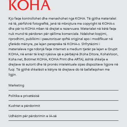
Kjo faqe kontrollohet dhe menaxhohet nga KOHA. Të gjitha materialet
në të, përfshirë fotograﬁtë, janë të mbrojtura me copyright të KOHA-s
dhe për to KOHA mban të drejtat e rezervuara. Materialet në këtë faqe
nuk mund të përdoren për qëllime komerciale. Ndalohet kopjimi,
riprodhimi, publikimi i paautorizuar qoftë origjinal apo i modiﬁkuar në
çfarëdo mënyre, pa lejen paraprake të KOHA-s. Shfrytëzimi i
materialeve nga ndonjë faqe interneti a medium tjetër pa lejen e Grupit
KOHA, në emër të krejt njësive që e përbëjnë (Koha Ditore, KohaVision,
Koha.net, Botimet KOHA, KOHA Print dhe ARTA), është shkelje e
drejtave të autorit dhe të pronës intelektuale sipas dispozitave ligjore në
fuqi. Të gjithë shkelësit e këtyre të drejtave do të ballafaqohen me
ligjin.
Marketing
Politika e privatësisë
Kushtet e përdorimit
Udhëzim për përdorimin e IA-së