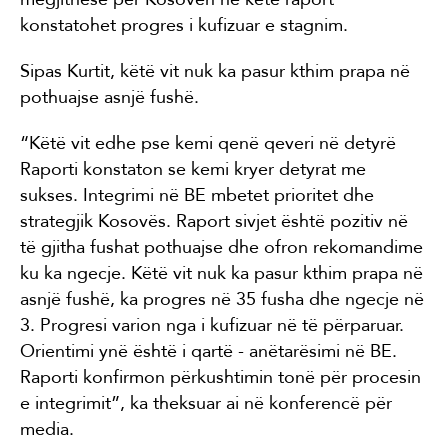
konstatohet progres i kufizuar e stagnim.
Sipas Kurtit, këtë vit nuk ka pasur kthim prapa në
pothuajse asnjë fushë.
“Këtë vit edhe pse kemi qenë qeveri në detyrë
Raporti konstaton se kemi kryer detyrat me
sukses. Integrimi në BE mbetet prioritet dhe
strategjik Kosovës. Raport sivjet është pozitiv në
të gjitha fushat pothuajse dhe ofron rekomandime
ku ka ngecje. Këtë vit nuk ka pasur kthim prapa në
asnjë fushë, ka progres në 35 fusha dhe ngecje në
3. Progresi varion nga i kufizuar në të përparuar.
Orientimi ynë është i qartë - anëtarësimi në BE.
Raporti konfirmon përkushtimin tonë për procesin
e integrimit”, ka theksuar ai në konferencë për
media.