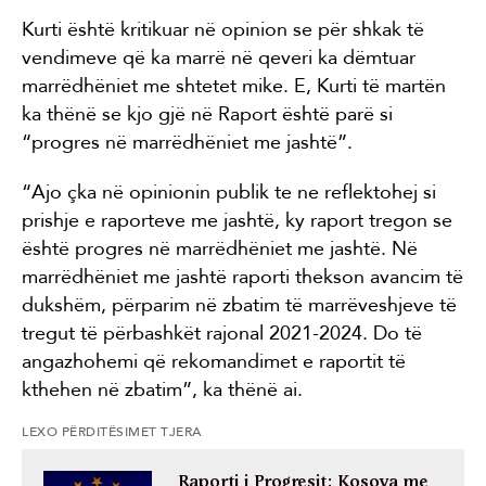
Kurti është kritikuar në opinion se për shkak të
vendimeve që ka marrë në qeveri ka dëmtuar
marrëdhëniet me shtetet mike. E, Kurti të martën
ka thënë se kjo gjë në Raport është parë si
“progres në marrëdhëniet me jashtë”.
“Ajo çka në opinionin publik te ne reflektohej si
prishje e raporteve me jashtë, ky raport tregon se
është progres në marrëdhëniet me jashtë. Në
marrëdhëniet me jashtë raporti thekson avancim të
dukshëm, përparim në zbatim të marrëveshjeve të
tregut të përbashkët rajonal 2021-2024. Do të
angazhohemi që rekomandimet e raportit të
kthehen në zbatim”, ka thënë ai.
LEXO PËRDITËSIMET TJERA
Raporti i Progresit: Kosova me