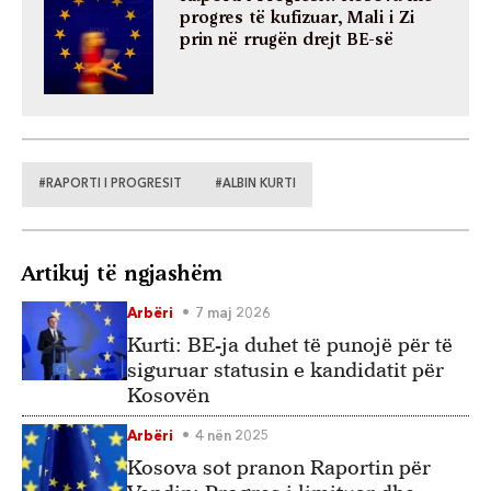
progres të kufizuar, Mali i Zi
prin në rrugën drejt BE-së
#RAPORTI I PROGRESIT
#ALBIN KURTI
Artikuj të ngjashëm
Arbëri
7 maj 2026
Kurti: BE-ja duhet të punojë për të
siguruar statusin e kandidatit për
Kosovën
Arbëri
4 nën 2025
Kosova sot pranon Raportin për