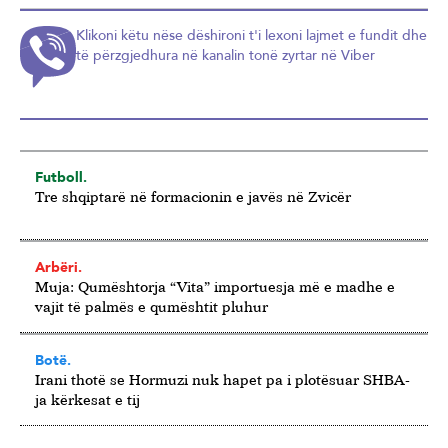
Klikoni këtu nëse dëshironi t'i lexoni lajmet e fundit dhe
të përzgjedhura në kanalin tonë zyrtar në Viber
Futboll.
Tre shqiptarë në formacionin e javës në Zvicër
Arbëri.
Muja: Qumështorja “Vita” importuesja më e madhe e
vajit të palmës e qumështit pluhur
Botë.
Irani thotë se Hormuzi nuk hapet pa i plotësuar SHBA-
ja kërkesat e tij