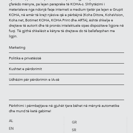
çfarëdo mënyre, pa lejen paraprake të KOHA-s. Shfrytëzimi i
materialeve nga ndonjë faqe interneti a medium tjetër pa lejen e Grupit
KOHA, në emër të krejt njësive që e përbëjnë (Koha Ditore, KohaVision,
Koha.net, Botimet KOHA, KOHA Print dhe ARTA), është shkelje e
drejtave të autorit dhe të pronës intelektuale sipas dispozitave ligjore në
fuqi. Të gjithë shkelësit e këtyre të drejtave do të ballafaqohen me
ligjin.
Marketing
Politika e privatësisë
Kushtet e përdorimit
Udhëzim për përdorimin e IA-së
Përkthimi i përmbajtjeve në gjuhët tjera bëhet në mënyrë automatike
dhe mund të ketë gabime!
AL
GR
EN
SR