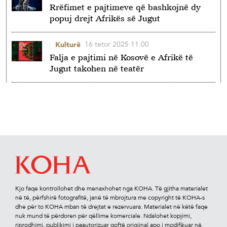
Rrëfimet e pajtimeve që bashkojnë dy
popuj drejt Afrikës së Jugut
16 tetor 2025 11:00
Kulturë
Falja e pajtimi në Kosovë e Afrikë të
Jugut takohen në teatër
Kjo faqe kontrollohet dhe menaxhohet nga KOHA. Të gjitha materialet
në të, përfshirë fotograﬁtë, janë të mbrojtura me copyright të KOHA-s
dhe për to KOHA mban të drejtat e rezervuara. Materialet në këtë faqe
nuk mund të përdoren për qëllime komerciale. Ndalohet kopjimi,
riprodhimi, publikimi i paautorizuar qoftë origjinal apo i modiﬁkuar në