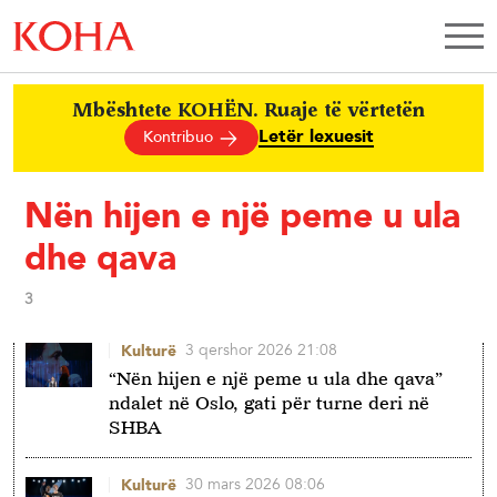
Mbështete KOHËN. Ruaje të vërtetën
Letër lexuesit
Kontribuo
Nën hijen e një peme u ula
dhe qava
3
3 qershor 2026 21:08
Kulturë
“Nën hijen e një peme u ula dhe qava”
ndalet në Oslo, gati për turne deri në
SHBA
30 mars 2026 08:06
Kulturë