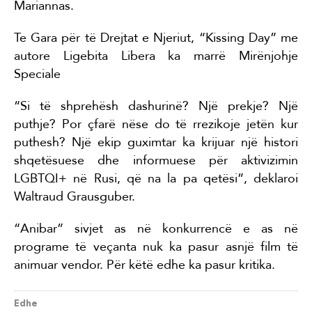
Mariannas.
Te Gara për të Drejtat e Njeriut, “Kissing Day” me
autore Ligebita Libera ka marrë Mirënjohje
Speciale
“Si të shprehësh dashurinë? Një prekje? Një
puthje? Por çfarë nëse do të rrezikoje jetën kur
puthesh? Një ekip guximtar ka krijuar një histori
shqetësuese dhe informuese për aktivizimin
LGBTQI+ në Rusi, që na la pa qetësi”, deklaroi
Waltraud Grausguber.
“Anibar” sivjet as në konkurrencë e as në
programe të veçanta nuk ka pasur asnjë film të
animuar vendor. Për këtë edhe ka pasur kritika.
Edhe