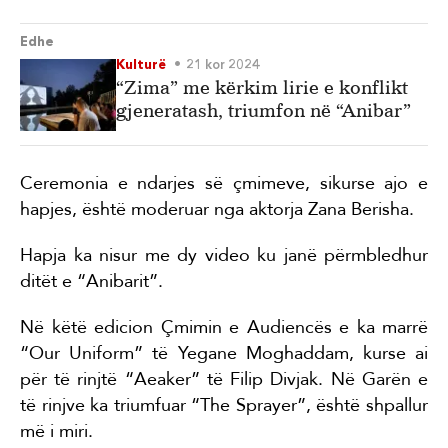
Edhe
Kulturë
21 kor 2024
“Zima” me kërkim lirie e konflikt
gjeneratash, triumfon në “Anibar”
Ceremonia e ndarjes së çmimeve, sikurse ajo e
hapjes, është moderuar nga aktorja Zana Berisha.
Hapja ka nisur me dy video ku janë përmbledhur
ditët e “Anibarit”.
Në këtë edicion Çmimin e Audiencës e ka marrë
“Our Uniform” të Yegane Moghaddam, kurse ai
për të rinjtë “Aeaker” të Filip Divjak. Në Garën e
të rinjve ka triumfuar “The Sprayer”, është shpallur
më i miri.