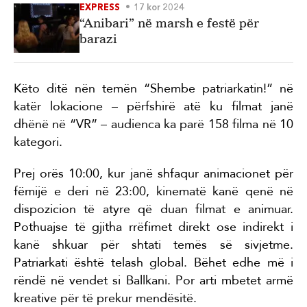
EXPRESS
17 kor 2024
“Anibari” në marsh e festë për
barazi
Këto ditë nën temën “Shembe patriarkatin!” në
katër lokacione – përfshirë atë ku filmat janë
dhënë në “VR” – audienca ka parë 158 filma në 10
kategori.
Prej orës 10:00, kur janë shfaqur animacionet për
fëmijë e deri në 23:00, kinematë kanë qenë në
dispozicion të atyre që duan filmat e animuar.
Pothuajse të gjitha rrëfimet direkt ose indirekt i
kanë shkuar për shtati temës së sivjetme.
Patriarkati është telash global. Bëhet edhe më i
rëndë në vendet si Ballkani. Por arti mbetet armë
kreative për të prekur mendësitë.