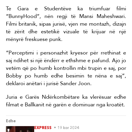
Te Gara e Studentëve ka triumfuar filmi
“BunnyHood”, nën regji të Mansi Maheshwari.
Filmi britanik, sipas jurisë, vjen me montazh, dizajn
të zërit dhe estetikë vizuale të krijuar në një
mënyrë freskuese punk.
“Perceptimi i personazhit kryesor për rrethinat e
saj ndihet si një ëndërr e ethshme e pafund. Ajo jo
vetëm që po humb kontrollin mbi trupin e saj, por
Bobby po humb edhe besimin te nëna e saj”,
deklaroi anëtari i jurisë Sander Joon.
Juria e Garës Ndërkombëtare ka vlerësuar edhe
filmat e Ballkanit në garën e dominuar nga kroatët.
Edhe
EXPRESS
19 kor 2024