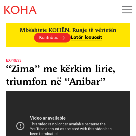
Mbështete KOHËN. Ruaje të vërtetën
Letër lexuesit
Kontribuo
EXPRESS
“Zima” me kërkim lirie,
triumfon në “Anibar”