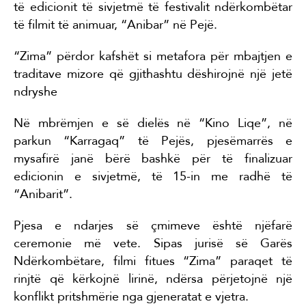
të edicionit të sivjetmë të festivalit ndërkombëtar
të filmit të animuar, “Anibar” në Pejë.
“Zima” përdor kafshët si metafora për mbajtjen e
traditave mizore që gjithashtu dëshirojnë një jetë
ndryshe
Në mbrëmjen e së dielës në “Kino Liqe”, në
parkun “Karragaq” të Pejës, pjesëmarrës e
mysafirë janë bërë bashkë për të finalizuar
edicionin e sivjetmë, të 15-in me radhë të
“Anibarit”.
Pjesa e ndarjes së çmimeve është njëfarë
ceremonie më vete. Sipas jurisë së Garës
Ndërkombëtare, filmi fitues “Zima” paraqet të
rinjtë që kërkojnë lirinë, ndërsa përjetojnë një
konflikt pritshmërie nga gjeneratat e vjetra.