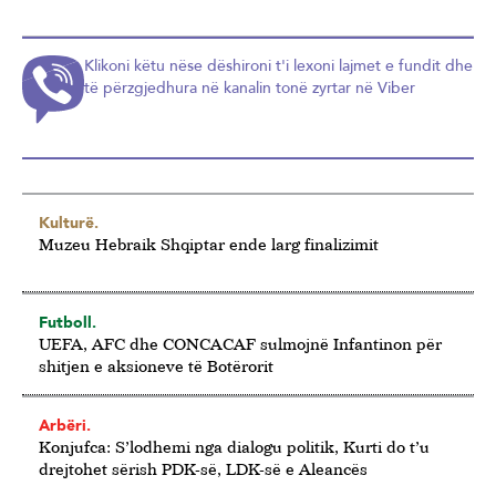
Klikoni këtu nëse dëshironi t'i lexoni lajmet e fundit dhe
të përzgjedhura në kanalin tonë zyrtar në Viber
Kulturë.
Muzeu Hebraik Shqiptar ende larg finalizimit
Futboll.
UEFA, AFC dhe CONCACAF sulmojnë Infantinon për
shitjen e aksioneve të Botërorit
Arbëri.
Konjufca: S’lodhemi nga dialogu politik, Kurti do t’u
drejtohet sërish PDK-së, LDK-së e Aleancës