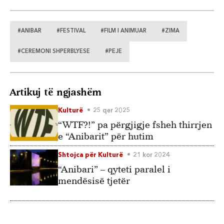
#ANIBAR
#FESTIVAL
#FILM I ANIMUAR
#ZIMA
#CEREMONI SHPERBLYESE
#PEJE
Artikuj të ngjashëm
Kulturë
25 qer 2025
“WTF?!” pa përgjigje fsheh thirrjen
e “Anibarit” për hutim
Shtojca për Kulturë
21 kor 2024
“Anibari” – qyteti paralel i
mendësisë tjetër