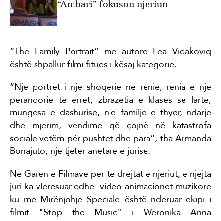
“Anibari” fokuson njeriun
“The Family Portrait” me autore Lea Vidakoviq
është shpallur filmi fitues i kësaj kategorie.
“Një portret i një shoqërie në rënie, rënia e një
perandorie të errët, zbrazëtia e klasës së lartë,
mungesa e dashurisë, një familje e thyer, ndarje
dhe mjerim, vendime që çojnë në katastrofa
sociale vetëm për pushtet dhe para”, tha Armanda
Bonajuto, një tjetër anëtare e jurisë.
Në Garën e Filmave për të drejtat e njeriut, e njëjta
juri ka vlerësuar edhe
video-animacionet muzikore
ku me Mirënjohje Speciale është nderuar ekipi i
filmit "Stop the Music" i Weronika Anna