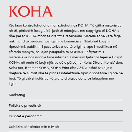
Kjo faqe kontrollohet dhe menaxhohet nga KOHA. Të gjitha materialet
në të, përfshirë fotograﬁtë, janë të mbrojtura me copyright të KOHA-s
dhe për to KOHA mban të drejtat e rezervuara. Materialet në këtë faqe
nuk mund të përdoren për qëllime komerciale. Ndalohet kopjimi,
riprodhimi, publikimi i paautorizuar qoftë origjinal apo i modiﬁkuar në
çfarëdo mënyre, pa lejen paraprake të KOHA-s. Shfrytëzimi i
materialeve nga ndonjë faqe interneti a medium tjetër pa lejen e Grupit
KOHA, në emër të krejt njësive që e përbëjnë (Koha Ditore, KohaVision,
Koha.net, Botimet KOHA, KOHA Print dhe ARTA), është shkelje e
drejtave të autorit dhe të pronës intelektuale sipas dispozitave ligjore në
fuqi. Të gjithë shkelësit e këtyre të drejtave do të ballafaqohen me
ligjin.
Marketing
Politika e privatësisë
Kushtet e përdorimit
Udhëzim për përdorimin e IA-së