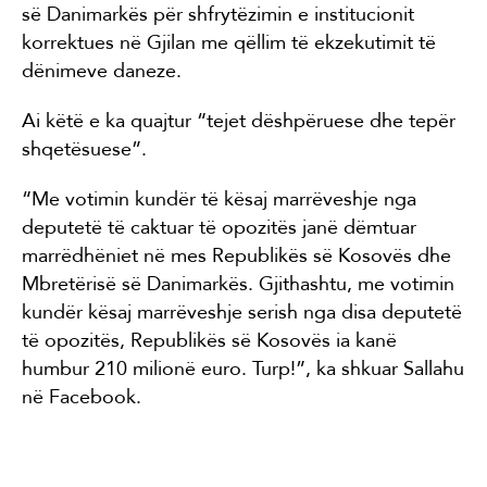
së Danimarkës për shfrytëzimin e institucionit
korrektues në Gjilan me qëllim të ekzekutimit të
dënimeve daneze.
Ai këtë e ka quajtur “tejet dëshpëruese dhe tepër
shqetësuese”.
“Me votimin kundër të kësaj marrëveshje nga
deputetë të caktuar të opozitës janë dëmtuar
marrëdhëniet në mes Republikës së Kosovës dhe
Mbretërisë së Danimarkës. Gjithashtu, me votimin
kundër kësaj marrëveshje serish nga disa deputetë
të opozitës, Republikës së Kosovës ia kanë
humbur 210 milionë euro. Turp!”, ka shkuar Sallahu
në Facebook.