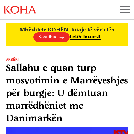
Mbështete KOHËN. Ruaje të vërtetën
Letër lexuesit
Kontribuo
ARBËRI
Sallahu e quan turp
mosvotimin e Marrëveshjes
për burgje: U dëmtuan
marrëdhëniet me
Danimarkën