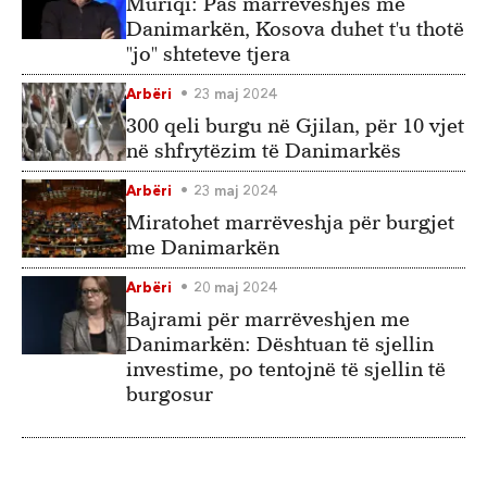
Muriqi: Pas marrëveshjes me
Danimarkën, Kosova duhet t'u thotë
"jo" shteteve tjera
Arbëri
23 maj 2024
300 qeli burgu në Gjilan, për 10 vjet
në shfrytëzim të Danimarkës
Arbëri
23 maj 2024
Miratohet marrëveshja për burgjet
me Danimarkën
Arbëri
20 maj 2024
Bajrami për marrëveshjen me
Danimarkën: Dështuan të sjellin
investime, po tentojnë të sjellin të
burgosur