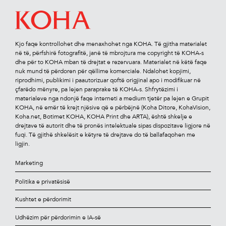
Kjo faqe kontrollohet dhe menaxhohet nga KOHA. Të gjitha materialet
në të, përfshirë fotograﬁtë, janë të mbrojtura me copyright të KOHA-s
dhe për to KOHA mban të drejtat e rezervuara. Materialet në këtë faqe
nuk mund të përdoren për qëllime komerciale. Ndalohet kopjimi,
riprodhimi, publikimi i paautorizuar qoftë origjinal apo i modiﬁkuar në
çfarëdo mënyre, pa lejen paraprake të KOHA-s. Shfrytëzimi i
materialeve nga ndonjë faqe interneti a medium tjetër pa lejen e Grupit
KOHA, në emër të krejt njësive që e përbëjnë (Koha Ditore, KohaVision,
Koha.net, Botimet KOHA, KOHA Print dhe ARTA), është shkelje e
drejtave të autorit dhe të pronës intelektuale sipas dispozitave ligjore në
fuqi. Të gjithë shkelësit e këtyre të drejtave do të ballafaqohen me
ligjin.
Marketing
Politika e privatësisë
Kushtet e përdorimit
Udhëzim për përdorimin e IA-së