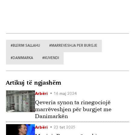
#BLERIM SALLAHU
#MARREVESHJA PER BURGJE
#DANIMARKA
#KUVENDI
Artikuj të ngjashëm
Arbëri
16 maj 2024
Qeveria synon ta rinegociojë
marrëveshjen për burgjet me
Danimarkën
Arbëri
23 tet 2025