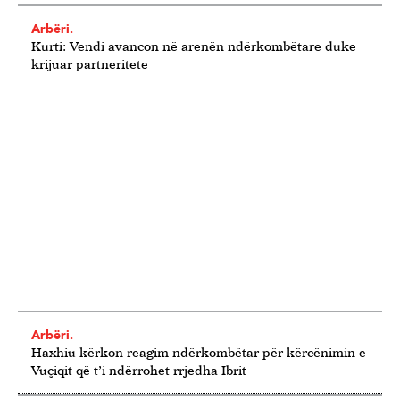
Arbëri.
Kurti: Vendi avancon në arenën ndërkombëtare duke
krijuar partneritete
Arbëri.
Haxhiu kërkon reagim ndërkombëtar për kërcënimin e
Vuçiqit që t’i ndërrohet rrjedha Ibrit