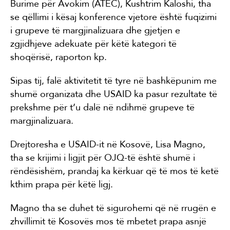
Burime për Avokim (ATEC), Kushtrim Kaloshi, tha
se qëllimi i kësaj konference vjetore është fuqizimi
i grupeve të margjinalizuara dhe gjetjen e
zgjidhjeve adekuate për këtë kategori të
shoqërisë, raporton kp.
Sipas tij, falë aktivitetit të tyre në bashkëpunim me
shumë organizata dhe USAID ka pasur rezultate të
prekshme për t’u dalë në ndihmë grupeve të
margjinalizuara.
Drejtoresha e USAID-it në Kosovë, Lisa Magno,
tha se krijimi i ligjit për OJQ-të është shumë i
rëndësishëm, prandaj ka kërkuar që të mos të ketë
kthim prapa për këtë ligj.
Magno tha se duhet të sigurohemi që në rrugën e
zhvillimit të Kosovës mos të mbetet prapa asnjë