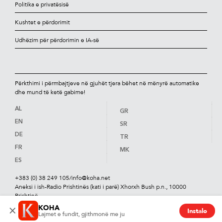
Politika e privatësisë
Kushtet e përdorimit
Udhëzim për përdorimin e IA-së
Përkthimi i përmbajtjeve në gjuhët tjera bëhet në mënyrë automatike
dhe mund të ketë gabime!
AL
GR
EN
SR
DE
TR
FR
MK
ES
+383 (0) 38 249 105
/
info@koha.net
Aneksi i ish-Radio Prishtinës (kati i parë) Xhorxh Bush p.n., 10000
Prishtinë
KOHA
×
Instalo
Lajmet e fundit, gjithmonë me ju