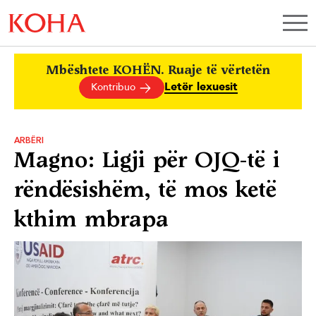
Mbështete KOHËN. Ruaje të vërtetën
Letër lexuesit
Kontribuo
ARBËRI
Magno: Ligji për OJQ-të i
rëndësishëm, të mos ketë
kthim mbrapa