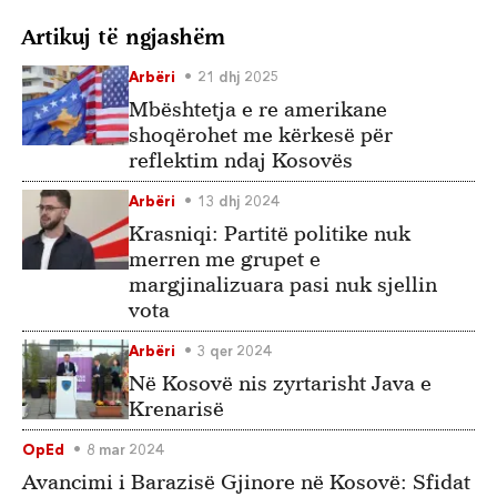
Artikuj të ngjashëm
Arbëri
21 dhj 2025
Mbështetja e re amerikane
shoqërohet me kërkesë për
reflektim ndaj Kosovës
Arbëri
13 dhj 2024
Krasniqi: Partitë politike nuk
merren me grupet e
margjinalizuara pasi nuk sjellin
vota
Arbëri
3 qer 2024
Në Kosovë nis zyrtarisht Java e
Krenarisë
OpEd
8 mar 2024
Avancimi i Barazisë Gjinore në Kosovë: Sfidat