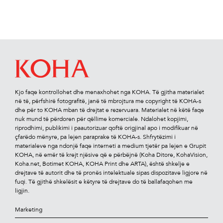
Kjo faqe kontrollohet dhe menaxhohet nga KOHA. Të gjitha materialet
në të, përfshirë fotograﬁtë, janë të mbrojtura me copyright të KOHA-s
dhe për to KOHA mban të drejtat e rezervuara. Materialet në këtë faqe
nuk mund të përdoren për qëllime komerciale. Ndalohet kopjimi,
riprodhimi, publikimi i paautorizuar qoftë origjinal apo i modiﬁkuar në
çfarëdo mënyre, pa lejen paraprake të KOHA-s. Shfrytëzimi i
materialeve nga ndonjë faqe interneti a medium tjetër pa lejen e Grupit
KOHA, në emër të krejt njësive që e përbëjnë (Koha Ditore, KohaVision,
Koha.net, Botimet KOHA, KOHA Print dhe ARTA), është shkelje e
drejtave të autorit dhe të pronës intelektuale sipas dispozitave ligjore në
fuqi. Të gjithë shkelësit e këtyre të drejtave do të ballafaqohen me
ligjin.
Marketing