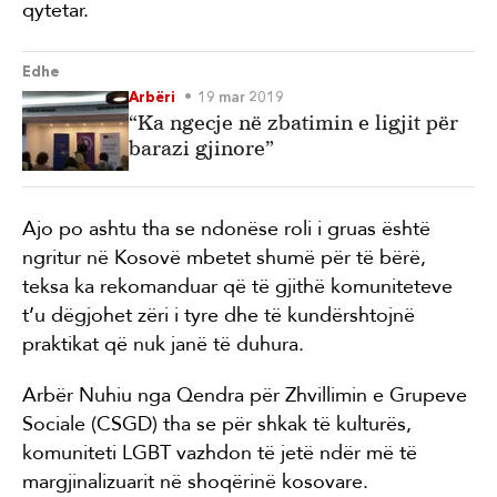
qytetar.
Edhe
Arbëri
19 mar 2019
“Ka ngecje në zbatimin e ligjit për
barazi gjinore”
Ajo po ashtu tha se ndonëse roli i gruas është
ngritur në Kosovë mbetet shumë për të bërë,
teksa ka rekomanduar që të gjithë komuniteteve
t’u dëgjohet zëri i tyre dhe të kundërshtojnë
praktikat që nuk janë të duhura.
Arbër Nuhiu nga Qendra për Zhvillimin e Grupeve
Sociale (CSGD) tha se për shkak të kulturës,
komuniteti LGBT vazhdon të jetë ndër më të
margjinalizuarit në shoqërinë kosovare.