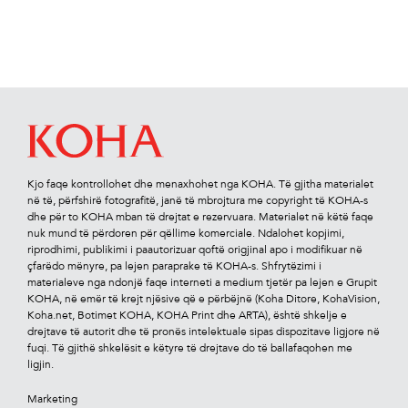
Kjo faqe kontrollohet dhe menaxhohet nga KOHA. Të gjitha materialet
në të, përfshirë fotograﬁtë, janë të mbrojtura me copyright të KOHA-s
dhe për to KOHA mban të drejtat e rezervuara. Materialet në këtë faqe
nuk mund të përdoren për qëllime komerciale. Ndalohet kopjimi,
riprodhimi, publikimi i paautorizuar qoftë origjinal apo i modiﬁkuar në
çfarëdo mënyre, pa lejen paraprake të KOHA-s. Shfrytëzimi i
materialeve nga ndonjë faqe interneti a medium tjetër pa lejen e Grupit
KOHA, në emër të krejt njësive që e përbëjnë (Koha Ditore, KohaVision,
Koha.net, Botimet KOHA, KOHA Print dhe ARTA), është shkelje e
drejtave të autorit dhe të pronës intelektuale sipas dispozitave ligjore në
fuqi. Të gjithë shkelësit e këtyre të drejtave do të ballafaqohen me
ligjin.
Marketing