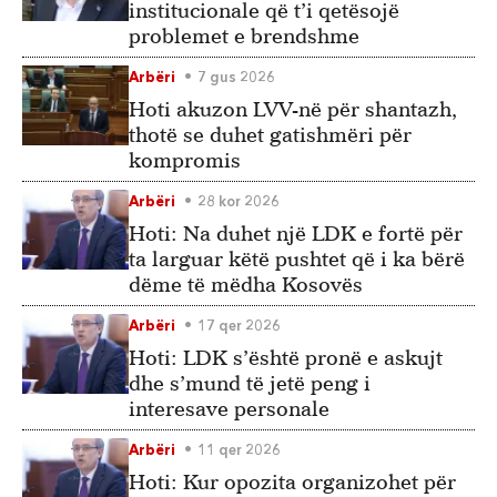
institucionale që t’i qetësojë
problemet e brendshme
Arbëri
7 gus 2026
Hoti akuzon LVV-në për shantazh,
thotë se duhet gatishmëri për
kompromis
Arbëri
28 kor 2026
Hoti: Na duhet një LDK e fortë për
ta larguar këtë pushtet që i ka bërë
dëme të mëdha Kosovës
Arbëri
17 qer 2026
Hoti: LDK s’është pronë e askujt
dhe s’mund të jetë peng i
interesave personale
Arbëri
11 qer 2026
Hoti: Kur opozita organizohet për