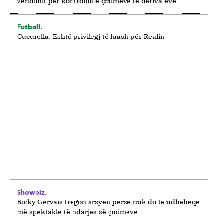
vendimit për kontrollin e çmimeve të derivateve
Futboll.
Cucurella: Është privilegj të luash për Realin
Showbiz.
Ricky Gervais tregon arsyen përse nuk do të udhëheqë
më spektakle të ndarjes së çmimeve