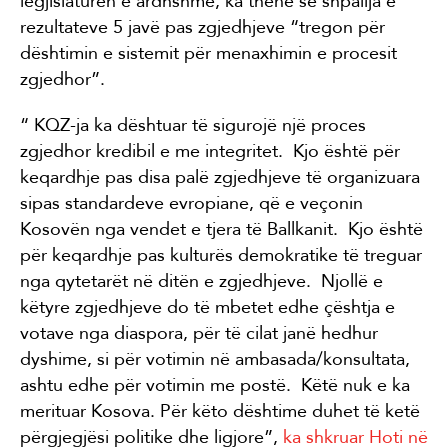
legjislaturën e ardhshme, ka thënë se shpallja e
rezultateve 5 javë pas zgjedhjeve “tregon për
dështimin e sistemit për menaxhimin e procesit
zgjedhor”.
“ KQZ-ja ka dështuar të sigurojë një proces
zgjedhor kredibil e me integritet. Kjo është për
keqardhje pas disa palë zgjedhjeve të organizuara
sipas standardeve evropiane, që e veçonin
Kosovën nga vendet e tjera të Ballkanit. Kjo është
për keqardhje pas kulturës demokratike të treguar
nga qytetarët në ditën e zgjedhjeve. Njollë e
këtyre zgjedhjeve do të mbetet edhe çështja e
votave nga diaspora, për të cilat janë hedhur
dyshime, si për votimin në ambasada/konsultata,
ashtu edhe për votimin me postë. Këtë nuk e ka
merituar Kosova. Për këto dështime duhet të ketë
përgjegjësi politike dhe ligjore”,
ka shkruar Hoti në