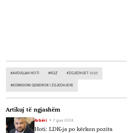
#AVDULLAH HOTI
#KQZ
#ZGJEDHJET 2025
#KOMISIONI QENDROR I ZGJEDHJEVE
Artikuj të ngjashëm
Arbëri
7 gus 2026
Hoti: LDK-ja po kërkon pozita