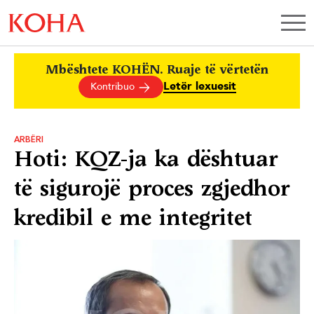
Mbështete KOHËN. Ruaje të vërtetën
Letër lexuesit
Kontribuo
ARBËRI
Hoti: KQZ-ja ka dështuar
të sigurojë proces zgjedhor
kredibil e me integritet