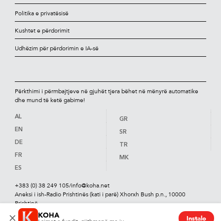
Politika e privatësisë
Kushtet e përdorimit
Udhëzim për përdorimin e IA-së
Përkthimi i përmbajtjeve në gjuhët tjera bëhet në mënyrë automatike
dhe mund të ketë gabime!
AL
GR
EN
SR
DE
TR
FR
MK
ES
+383 (0) 38 249 105
/
info@koha.net
Aneksi i ish-Radio Prishtinës (kati i parë) Xhorxh Bush p.n., 10000
Prishtinë
KOHA
×
Instalo