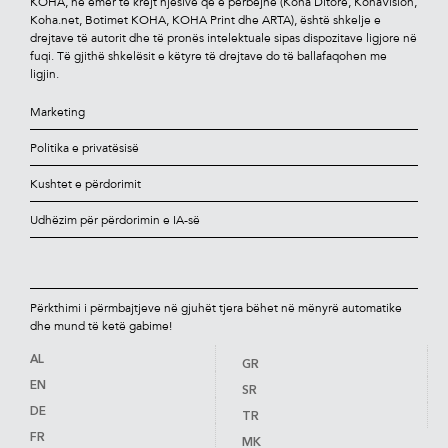
KOHA, në emër të krejt njësive që e përbëjnë (Koha Ditore, KohaVision,
Koha.net, Botimet KOHA, KOHA Print dhe ARTA), është shkelje e
drejtave të autorit dhe të pronës intelektuale sipas dispozitave ligjore në
fuqi. Të gjithë shkelësit e këtyre të drejtave do të ballafaqohen me
ligjin.
Marketing
Politika e privatësisë
Kushtet e përdorimit
Udhëzim për përdorimin e IA-së
Përkthimi i përmbajtjeve në gjuhët tjera bëhet në mënyrë automatike
dhe mund të ketë gabime!
AL
GR
EN
SR
DE
TR
FR
MK