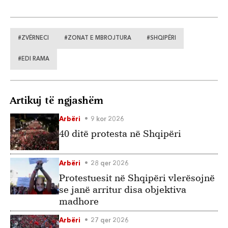
#ZVËRNECI
#ZONAT E MBROJTURA
#SHQIPËRI
#EDI RAMA
Artikuj të ngjashëm
Arbëri
9 kor 2026
40 ditë protesta në Shqipëri
Arbëri
28 qer 2026
Protestuesit në Shqipëri vlerësojnë
se janë arritur disa objektiva
madhore
Arbëri
27 qer 2026