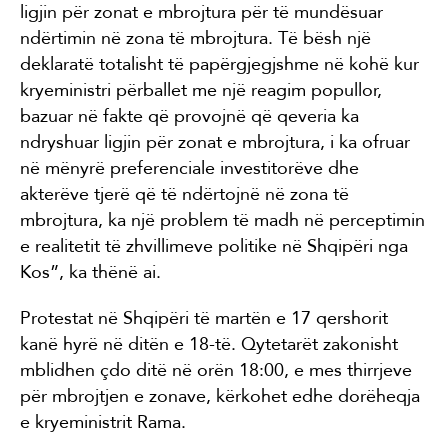
ligjin për zonat e mbrojtura për të mundësuar
ndërtimin në zona të mbrojtura. Të bësh një
deklaratë totalisht të papërgjegjshme në kohë kur
kryeministri përballet me një reagim popullor,
bazuar në fakte që provojnë që qeveria ka
ndryshuar ligjin për zonat e mbrojtura, i ka ofruar
në mënyrë preferenciale investitorëve dhe
akterëve tjerë që të ndërtojnë në zona të
mbrojtura, ka një problem të madh në perceptimin
e realitetit të zhvillimeve politike në Shqipëri nga
Kos”, ka thënë ai.
Protestat në Shqipëri të martën e 17 qershorit
kanë hyrë në ditën e 18-të. Qytetarët zakonisht
mblidhen çdo ditë në orën 18:00, e mes thirrjeve
për mbrojtjen e zonave, kërkohet edhe dorëheqja
e kryeministrit Rama.