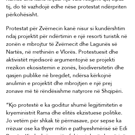
tij, do të vazhdojë edhe nëse protestat ndërpriten
përkohësisht.
Protestat për Zvërnecin kanë nisur si kundërshtim
ndaj projektit për ndërtimin e një resorti turistik në
zonën e mbrojtur të Zvërnecit dhe Lagunës së
Nartës, në rrethinën e Vlorës. Protestuesit dhe
aktivistët mjedisorë argumentojnë se projekti
rrezikon ekosistemin e zonës, biodiversitetin dhe
qasjen publike në bregdet, ndërsa kërkojnë
anulimin e projektit dhe mbrojtjen e një prej
zonave më të rëndësishme natyrore në Shqipëri.
“Kjo protestë e ka goditur shumë legjitimitetin e
kryeministrit Rama dhe elitës ekzistuese politike.
Jo vetëm për shkak të përmasave, por sepse ka
rrëzuar ose ka thyer mitin e pathyeshmërisë së Edi