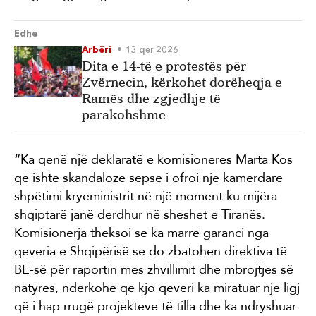
Edhe
Arbëri
13 qer 2026
Dita e 14-të e protestës për
Zvërnecin, kërkohet dorëheqja e
Ramës dhe zgjedhje të
parakohshme
“Ka qenë një deklaratë e komisioneres Marta Kos
që ishte skandaloze sepse i ofroi një kamerdare
shpëtimi kryeministrit në një moment ku mijëra
shqiptarë janë derdhur në sheshet e Tiranës.
Komisionerja theksoi se ka marrë garanci nga
qeveria e Shqipërisë se do zbatohen direktiva të
BE-së për raportin mes zhvillimit dhe mbrojtjes së
natyrës, ndërkohë që kjo qeveri ka miratuar një ligj
që i hap rrugë projekteve të tilla dhe ka ndryshuar