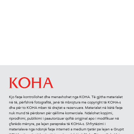
Kjo faqe kontrollohet dhe menaxhohet nga KOHA. Të gjitha materialet
në të, përfshirë fotograﬁtë, janë të mbrojtura me copyright të KOHA-s
dhe për to KOHA mban të drejtat e rezervuara. Materialet në këtë faqe
nuk mund të përdoren për qëllime komerciale. Ndalohet kopjimi,
riprodhimi, publikimi i paautorizuar qoftë origjinal apo i modiﬁkuar në
çfarëdo mënyre, pa lejen paraprake të KOHA-s. Shfrytëzimi i
materialeve nga ndonjë faqe interneti a medium tjetër pa lejen e Grupit