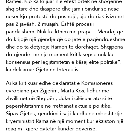
Ramës. Kjo ka krijuar një efekt ortek në shoqërinë
shqiptare dhe diasporë dhe jam i bindur se nëse
nesër kjo protestë do pushojë, ajo do riaktivizohet
pas 2 javësh, 2 muajsh. Është proces i
pandalshëm. Nuk ka kthim më prapa... Mendoj që
do krijojë një gjendje që do jetë e paqëndrueshme
dhe do ta detyrojë Ramën të dorëhiqet. Shqipëria
do gjendet në një moment kritik sepse nuk ka
konsensus për legjitimitetin e kësaj elite politike”,
ka deklaruar Gjeta në Interaktiv.
Ai ka kritikuar edhe deklaratat e Komisioneres
evropiane për Zgjerim, Marta Kos, lidhur me
zhvillimet në Shqipëri, duke i cilësuar ato si të
papërshtatshme në rrethanat aktuale politike.
Sipas Gjetës, qëndrimi i saj i ka dhënë mbështetje
kryeministrit Rama në një moment kur ekziston një
reagim i gjerë qytetar kundër qeverisë.