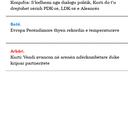
Konjufca: S’lodhemi nga dialogu politik, Kurti do t’u
drejtohet sërish PDK-së, LDK-së e Aleancës
Botë.
Evropa Perëndimore thyen rekordin e temperaturave
Arbëri.
Kurti: Vendi avancon në arenën ndërkombëtare duke
krijuar partneritete