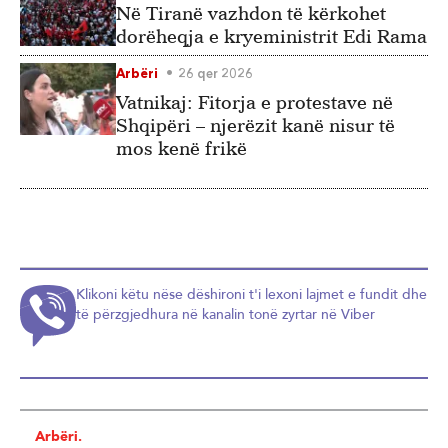
Në Tiranë vazhdon të kërkohet
dorëheqja e kryeministrit Edi Rama
Arbëri
26 qer 2026
Vatnikaj: Fitorja e protestave në
Shqipëri – njerëzit kanë nisur të
mos kenë frikë
Klikoni këtu nëse dëshironi t'i lexoni lajmet e fundit dhe
të përzgjedhura në kanalin tonë zyrtar në Viber
Arbëri.