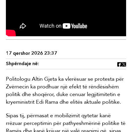
17 qershor 2026 23:37
Shpërndaje në:
Politologu Altin Gjeta ka vlerësuar se protesta për
Zvërnecin ka prodhuar një efekt të rëndësishëm
politik dhe shoqëror, duke cenuar legjitimitetin e
kryeministrit Edi Rama dhe elitës aktuale politike.
Sipas tij, përmasat e mobilizimit qytetar kanë
rrëzuar perceptimin për pathyeshmërinë politike të
Ramës dhe kanë krijuar një valë reagimi që, sipas