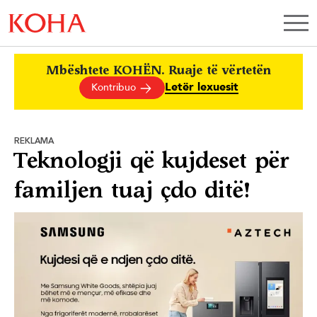
Mbështete KOHËN. Ruaje të vërtetën
Letër lexuesit
Kontribuo
REKLAMA
Teknologji që kujdeset për
familjen tuaj çdo ditë!