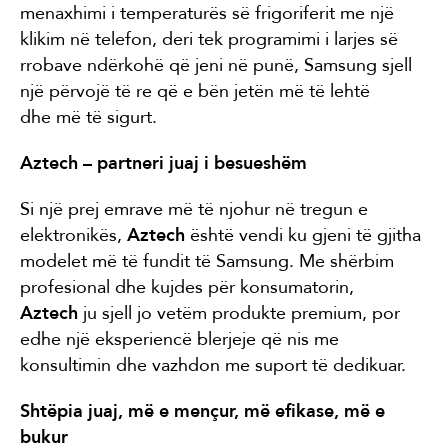
menaxhimi i temperaturës së frigoriferit me një
klikim në telefon, deri tek programimi i larjes së
rrobave ndërkohë që jeni në punë, Samsung sjell
një përvojë të re që e bën jetën më të lehtë
dhe më të sigurt.
Aztech – partneri juaj i besueshëm
Si një prej emrave më të njohur në tregun e
elektronikës,
Aztech
është vendi ku gjeni të gjitha
modelet më të fundit të Samsung. Me shërbim
profesional dhe kujdes për konsumatorin,
Aztech
ju sjell jo vetëm produkte premium, por
edhe një eksperiencë blerjeje që nis me
konsultimin dhe vazhdon me suport të dedikuar.
Shtëpia juaj, më e mençur, më efikase, më e
bukur