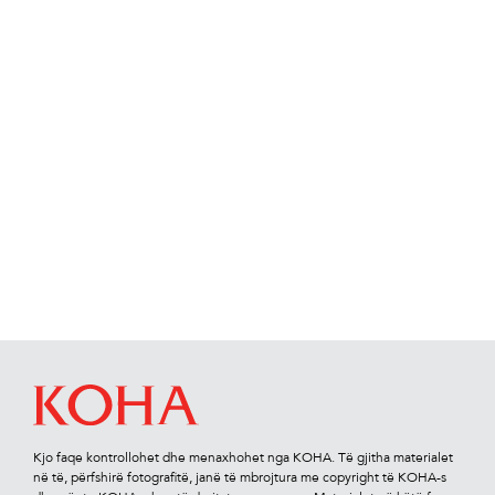
Kjo faqe kontrollohet dhe menaxhohet nga KOHA. Të gjitha materialet
në të, përfshirë fotograﬁtë, janë të mbrojtura me copyright të KOHA-s