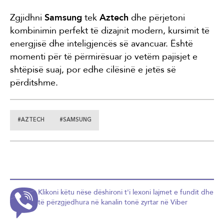
Zgjidhni
Samsung
tek
Aztech
dhe përjetoni
kombinimin perfekt të dizajnit modern, kursimit të
energjisë dhe inteligjencës së avancuar. Është
momenti për të përmirësuar jo vetëm pajisjet e
shtëpisë suaj, por edhe cilësinë e jetës së
përditshme.
#AZTECH
#SAMSUNG
Klikoni këtu nëse dëshironi t'i lexoni lajmet e fundit dhe
të përzgjedhura në kanalin tonë zyrtar në Viber