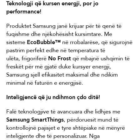
Teknologji që kursen energji, por jo
performance!
Produktet Samsung janë krijuar për të qenë të
fuqishme dhe njëkohësisht kursimtare. Me
sisteme
EcoBubble™
në rrobalarëse, që sigurojnë
pastrim perfekt edhe në temperatura të
ulëta, frigoriferë
No Frost
që mbajnë ushqimin të
freskët për më gjatë duke kursyer energji,
Samsung sjell efikasitet maksimal dhe ndikim
minimal në faturën e energjisë.
Inteligjencë që ju ndihmon çdo ditë!
Falë teknologjive të avancuara dhe lidhjes me
Samsung SmartThings
, përdoruesit mund të
kontrollojnë pajisjet e tyre shtëpiake në mënyrë
inteligjente dhe të personalizuar. Nga