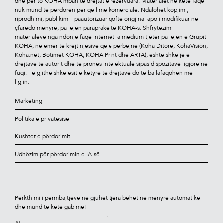
dhe për to KOHA mban të drejtat e rezervuara. Materialet në këtë faqe
nuk mund të përdoren për qëllime komerciale. Ndalohet kopjimi,
riprodhimi, publikimi i paautorizuar qoftë origjinal apo i modiﬁkuar në
çfarëdo mënyre, pa lejen paraprake të KOHA-s. Shfrytëzimi i
materialeve nga ndonjë faqe interneti a medium tjetër pa lejen e Grupit
KOHA, në emër të krejt njësive që e përbëjnë (Koha Ditore, KohaVision,
Koha.net, Botimet KOHA, KOHA Print dhe ARTA), është shkelje e
drejtave të autorit dhe të pronës intelektuale sipas dispozitave ligjore në
fuqi. Të gjithë shkelësit e këtyre të drejtave do të ballafaqohen me
ligjin.
Marketing
Politika e privatësisë
Kushtet e përdorimit
Udhëzim për përdorimin e IA-së
Përkthimi i përmbajtjeve në gjuhët tjera bëhet në mënyrë automatike
dhe mund të ketë gabime!