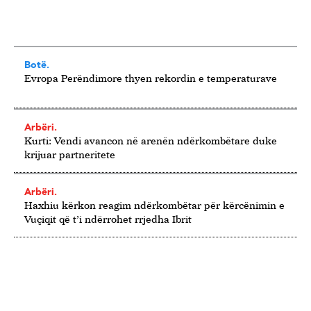
Botë.
Evropa Perëndimore thyen rekordin e temperaturave
Arbëri.
Kurti: Vendi avancon në arenën ndërkombëtare duke
krijuar partneritete
Arbëri.
Haxhiu kërkon reagim ndërkombëtar për kërcënimin e
Vuçiqit që t’i ndërrohet rrjedha Ibrit