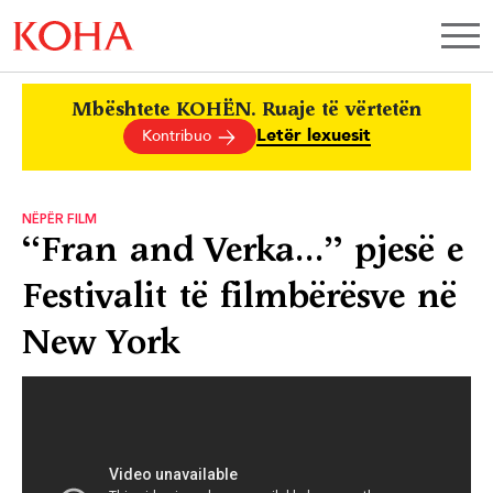
Mbështete KOHËN. Ruaje të vërtetën
Letër lexuesit
Kontribuo
NËPËR FILM
“Fran and Verka…” pjesë e
Festivalit të filmbërësve në
New York