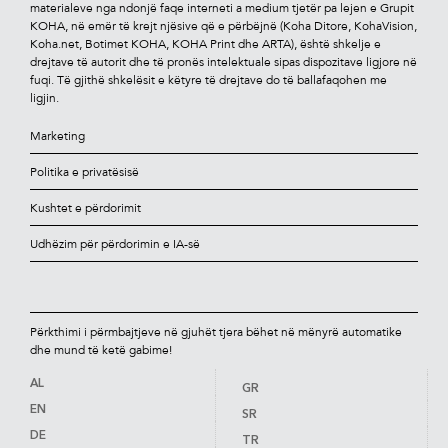
materialeve nga ndonjë faqe interneti a medium tjetër pa lejen e Grupit
KOHA, në emër të krejt njësive që e përbëjnë (Koha Ditore, KohaVision,
Koha.net, Botimet KOHA, KOHA Print dhe ARTA), është shkelje e
drejtave të autorit dhe të pronës intelektuale sipas dispozitave ligjore në
fuqi. Të gjithë shkelësit e këtyre të drejtave do të ballafaqohen me
ligjin.
Marketing
Politika e privatësisë
Kushtet e përdorimit
Udhëzim për përdorimin e IA-së
Përkthimi i përmbajtjeve në gjuhët tjera bëhet në mënyrë automatike
dhe mund të ketë gabime!
AL
GR
EN
SR
DE
TR