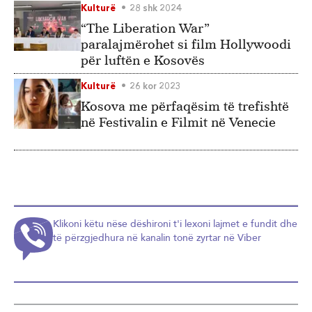
Kulturë
28 shk 2024
“The Liberation War”
paralajmërohet si film Hollywoodi
për luftën e Kosovës
Kulturë
26 kor 2023
Kosova me përfaqësim të trefishtë
në Festivalin e Filmit në Venecie
Klikoni këtu nëse dëshironi t'i lexoni lajmet e fundit dhe
të përzgjedhura në kanalin tonë zyrtar në Viber