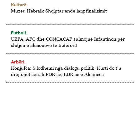
Kulturë.
Muzeu Hebraik Shqiptar ende larg finalizimit
Futboll.
UEFA, AFC dhe CONCACAF sulmojnë Infantinon për
shitjen e aksioneve të Botërorit
Arbëri.
Konjufca: S’lodhemi nga dialogu politik, Kurti do t’u
drejtohet sërish PDK-së, LDK-së e Aleancës