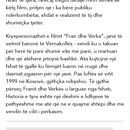
Ndër të tjera, Nrecaj tregoi detaje rreth temës së
këtij filmi, pritjen që i ka bërë publiku
ndërkombëtar, sfidat e realizimit të tij dhe
shumëçka tjetër.
Kryepersonazhet e filmit “Fran dhe Verka”, janë të
vetmit banorë të Vërnakollës - vendi ku u takuan
për herë të parë shumë vite më parë, u martuan
dhe që atëherë jetojnë bashkë. Ata kujtojnë një
fshat të gjallë ku fëmijët luanin në rrugë dhe
dasmat zgjasnin për një javë. Pas luftës së vitit
1999 në Kosovë, gjithçka ndryshoi. Të gjithë
përveç Franit dhe Verkës u larguan nga fshati.
Historia e tyre është një dëshmi e lidhjeve të
pathyeshme me atë që ne e quajmë shtëpi dhe me
vendin të cilit i përkasim.