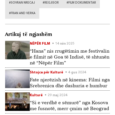
#SOVRAN NRECAJ
#REGJISOR
#FILM DOKUMENTAR
#FRAN AND VERKA
Artikuj të ngjashëm
NËPËR FILM
14 nën 2025
“Hana” nis rrugëtimin me festivalin
e filmit në Goa të Indisë, të shtunën
në “Nëpër Film”
Shtojca për Kulturë
4 gus 2024
Fate njerëzish në kinema: Filmi nga
Srebrenica dhe dashuria e humbur
Kulturë
29 maj 2024
“Si e verdhë e sëmurë” nga Kosova
me fusnotë, merr çmim në Beograd