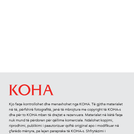
Kjo faqe kontrollohet dhe menaxhohet nga KOHA. Të gjitha materialet
në të, përfshirë fotograﬁtë, janë të mbrojtura me copyright të KOHA-s
dhe për to KOHA mban të drejtat e rezervuara. Materialet në këtë faqe
nuk mund të përdoren për qëllime komerciale. Ndalohet kopjimi,
riprodhimi, publikimi i paautorizuar qoftë origjinal apo i modiﬁkuar në
çfarëdo mënyre, pa lejen paraprake të KOHA-s. Shfrytëzimi i