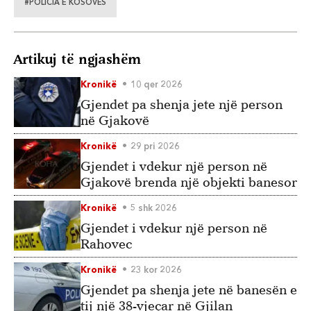
#POLICIA E KOSOVËS
Artikuj të ngjashëm
Kronikë
10 qer 2026
Gjendet pa shenja jete një person
në Gjakovë
Kronikë
29 pri 2026
Gjendet i vdekur një person në
Gjakovë brenda një objekti banesor
Kronikë
5 shk 2026
Gjendet i vdekur një person në
Rahovec
Kronikë
23 kor 2026
Gjendet pa shenja jete në banesën e
tij një 38-vjeçar në Gjilan