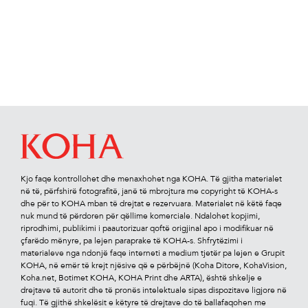
Kjo faqe kontrollohet dhe menaxhohet nga KOHA. Të gjitha materialet
në të, përfshirë fotograﬁtë, janë të mbrojtura me copyright të KOHA-s
dhe për to KOHA mban të drejtat e rezervuara. Materialet në këtë faqe
nuk mund të përdoren për qëllime komerciale. Ndalohet kopjimi,
riprodhimi, publikimi i paautorizuar qoftë origjinal apo i modiﬁkuar në
çfarëdo mënyre, pa lejen paraprake të KOHA-s. Shfrytëzimi i
materialeve nga ndonjë faqe interneti a medium tjetër pa lejen e Grupit
KOHA, në emër të krejt njësive që e përbëjnë (Koha Ditore, KohaVision,
Koha.net, Botimet KOHA, KOHA Print dhe ARTA), është shkelje e
drejtave të autorit dhe të pronës intelektuale sipas dispozitave ligjore në
fuqi. Të gjithë shkelësit e këtyre të drejtave do të ballafaqohen me