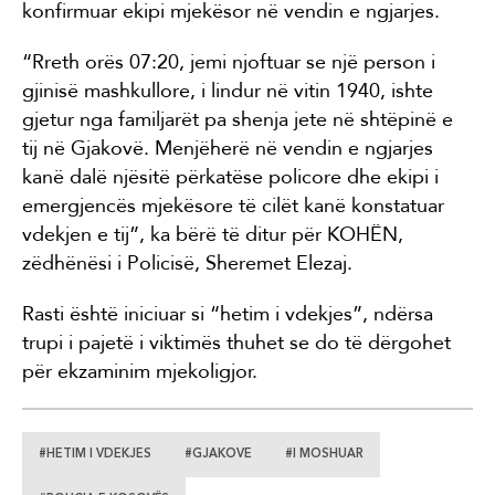
konfirmuar ekipi mjekësor në vendin e ngjarjes.
“Rreth orës 07:20, jemi njoftuar se një person i
gjinisë mashkullore, i lindur në vitin 1940, ishte
gjetur nga familjarët pa shenja jete në shtëpinë e
tij në Gjakovë. Menjëherë në vendin e ngjarjes
kanë dalë njësitë përkatëse policore dhe ekipi i
emergjencës mjekësore të cilët kanë konstatuar
vdekjen e tij”, ka bërë të ditur për KOHËN,
zëdhënësi i Policisë, Sheremet Elezaj.
Rasti është iniciuar si “hetim i vdekjes”, ndërsa
trupi i pajetë i viktimës thuhet se do të dërgohet
për ekzaminim mjekoligjor.
#HETIM I VDEKJES
#GJAKOVE
#I MOSHUAR