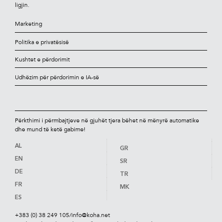
ligjin.
Marketing
Politika e privatësisë
Kushtet e përdorimit
Udhëzim për përdorimin e IA-së
Përkthimi i përmbajtjeve në gjuhët tjera bëhet në mënyrë automatike
dhe mund të ketë gabime!
AL
GR
EN
SR
DE
TR
FR
MK
ES
+383 (0) 38 249 105
/
info@koha.net