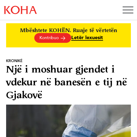
Mbështete KOHËN. Ruaje të vërtetën
Letër lexuesit
Kontribuo
KRONIKË
Një i moshuar gjendet i
vdekur në banesën e tij në
Gjakovë