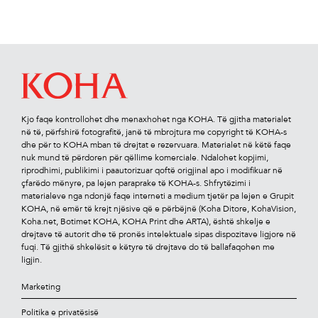
Kjo faqe kontrollohet dhe menaxhohet nga KOHA. Të gjitha materialet
në të, përfshirë fotograﬁtë, janë të mbrojtura me copyright të KOHA-s
dhe për to KOHA mban të drejtat e rezervuara. Materialet në këtë faqe
nuk mund të përdoren për qëllime komerciale. Ndalohet kopjimi,
riprodhimi, publikimi i paautorizuar qoftë origjinal apo i modiﬁkuar në
çfarëdo mënyre, pa lejen paraprake të KOHA-s. Shfrytëzimi i
materialeve nga ndonjë faqe interneti a medium tjetër pa lejen e Grupit
KOHA, në emër të krejt njësive që e përbëjnë (Koha Ditore, KohaVision,
Koha.net, Botimet KOHA, KOHA Print dhe ARTA), është shkelje e
drejtave të autorit dhe të pronës intelektuale sipas dispozitave ligjore në
fuqi. Të gjithë shkelësit e këtyre të drejtave do të ballafaqohen me
ligjin.
Marketing
Politika e privatësisë