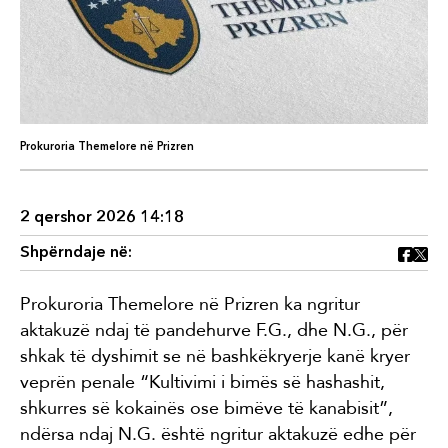
Prokuroria Themelore në Prizren
2 qershor 2026 14:18
Shpërndaje në:
Prokuroria Themelore në Prizren ka ngritur
aktakuzë ndaj të pandehurve F.G., dhe N.G., për
shkak të dyshimit se në bashkëkryerje kanë kryer
veprën penale “Kultivimi i bimës së hashashit,
shkurres së kokainës ose bimëve të kanabisit”,
ndërsa ndaj N.G. është ngritur aktakuzë edhe për