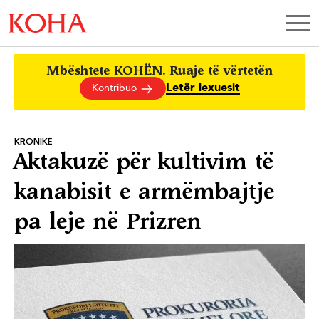
Mbështete KOHËN. Ruaje të vërtetën
Letër lexuesit
Kontribuo
KRONIKË
Aktakuzë për kultivim të
kanabisit e armëmbajtje
pa leje në Prizren