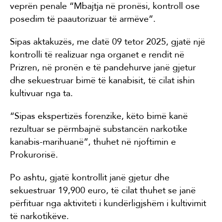
veprën penale “Mbajtja në pronësi, kontroll ose
posedim të paautorizuar të armëve”.
Sipas aktakuzës, me datë 09 tetor 2025, gjatë një
kontrolli të realizuar nga organet e rendit në
Prizren, në pronën e të pandehurve janë gjetur
dhe sekuestruar bimë të kanabisit, të cilat ishin
kultivuar nga ta.
“Sipas ekspertizës forenzike, këto bimë kanë
rezultuar se përmbajnë substancën narkotike
kanabis-marihuanë”, thuhet në njoftimin e
Prokurorisë.
Po ashtu, gjatë kontrollit janë gjetur dhe
sekuestruar 19,900 euro, të cilat thuhet se janë
përfituar nga aktiviteti i kundërligjshëm i kultivimit
të narkotikëve.