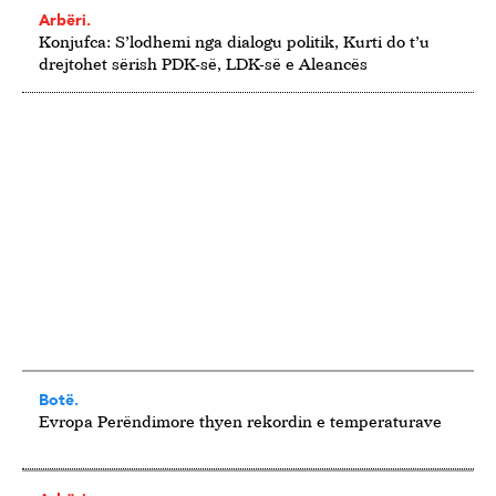
Arbëri.
Konjufca: S’lodhemi nga dialogu politik, Kurti do t’u
drejtohet sërish PDK-së, LDK-së e Aleancës
Botë.
Evropa Perëndimore thyen rekordin e temperaturave