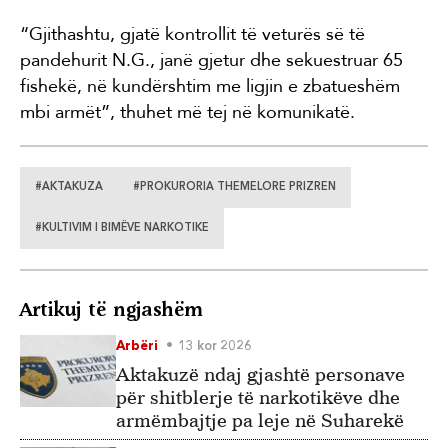
“Gjithashtu, gjatë kontrollit të veturës së të
pandehurit N.G., janë gjetur dhe sekuestruar 65
fishekë, në kundërshtim me ligjin e zbatueshëm
mbi armët”, thuhet më tej në komunikatë.
#AKTAKUZA
#PROKURORIA THEMELORE PRIZREN
#KULTIVIM I BIMËVE NARKOTIKE
Artikuj të ngjashëm
Arbëri
13 kor 2026
Aktakuzë ndaj gjashtë personave
për shitblerje të narkotikëve dhe
armëmbajtje pa leje në Suharekë