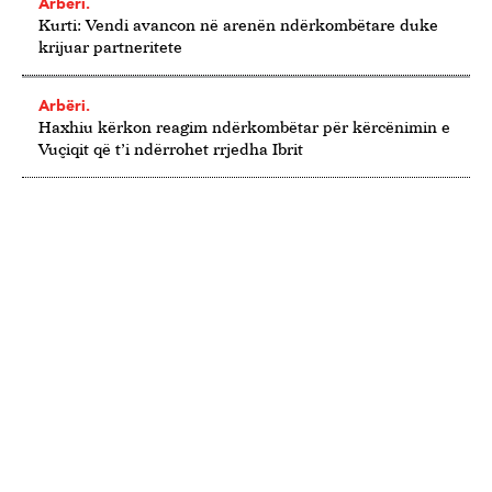
Arbëri.
Kurti: Vendi avancon në arenën ndërkombëtare duke
krijuar partneritete
Arbëri.
Haxhiu kërkon reagim ndërkombëtar për kërcënimin e
Vuçiqit që t’i ndërrohet rrjedha Ibrit