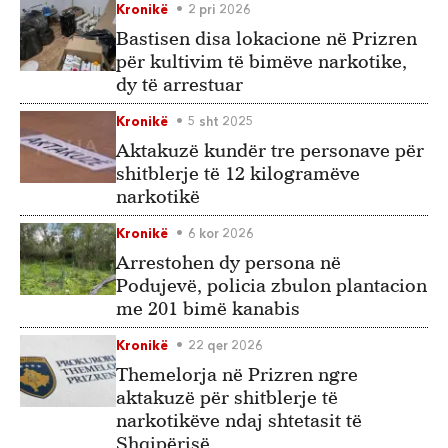
Kronikë
2 pri 2026
Bastisen disa lokacione në Prizren
për kultivim të bimëve narkotike,
dy të arrestuar
Kronikë
5 sht 2025
Aktakuzë kundër tre personave për
shitblerje të 12 kilogramëve
narkotikë
Kronikë
6 kor 2026
Arrestohen dy persona në
Podujevë, policia zbulon plantacion
me 201 bimë kanabis
Kronikë
22 qer 2026
Themelorja në Prizren ngre
aktakuzë për shitblerje të
narkotikëve ndaj shtetasit të
Shqipërisë