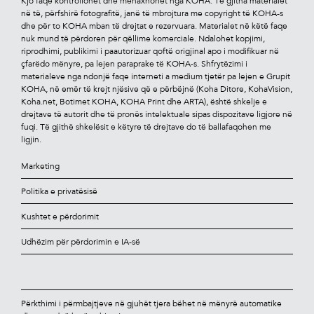
Kjo faqe kontrollohet dhe menaxhohet nga KOHA. Të gjitha materialet
në të, përfshirë fotograﬁtë, janë të mbrojtura me copyright të KOHA-s
dhe për to KOHA mban të drejtat e rezervuara. Materialet në këtë faqe
nuk mund të përdoren për qëllime komerciale. Ndalohet kopjimi,
riprodhimi, publikimi i paautorizuar qoftë origjinal apo i modiﬁkuar në
çfarëdo mënyre, pa lejen paraprake të KOHA-s. Shfrytëzimi i
materialeve nga ndonjë faqe interneti a medium tjetër pa lejen e Grupit
KOHA, në emër të krejt njësive që e përbëjnë (Koha Ditore, KohaVision,
Koha.net, Botimet KOHA, KOHA Print dhe ARTA), është shkelje e
drejtave të autorit dhe të pronës intelektuale sipas dispozitave ligjore në
fuqi. Të gjithë shkelësit e këtyre të drejtave do të ballafaqohen me
ligjin.
Marketing
Politika e privatësisë
Kushtet e përdorimit
Udhëzim për përdorimin e IA-së
Përkthimi i përmbajtjeve në gjuhët tjera bëhet në mënyrë automatike