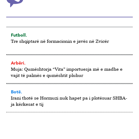
Futboll.
Tre shqiptarë në formacionin e javës në Zvicër
Arbëri.
Muja: Qumështorja “Vita” importuesja më e madhe e
vajit të palmës e qumështit pluhur
Botë.
Irani thotë se Hormuzi nuk hapet pa i plotësuar SHBA-
ja kërkesat e tij