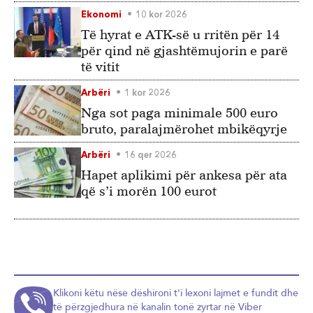
Ekonomi
10 kor 2026
Të hyrat e ATK-së u rritën për 14
për qind në gjashtëmujorin e parë
të vitit
Arbëri
1 kor 2026
Nga sot paga minimale 500 euro
bruto, paralajmërohet mbikëqyrje
Arbëri
16 qer 2026
Hapet aplikimi për ankesa për ata
që s’i morën 100 eurot
Klikoni këtu nëse dëshironi t'i lexoni lajmet e fundit dhe
të përzgjedhura në kanalin tonë zyrtar në Viber