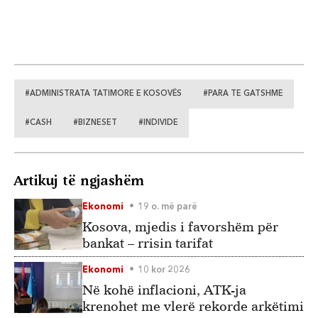
#ADMINISTRATA TATIMORE E KOSOVËS
#PARA TE GATSHME
#CASH
#BIZNESET
#INDIVIDE
Artikuj të ngjashëm
Ekonomi
19 o. më parë
Kosova, mjedis i favorshëm për
bankat – rrisin tarifat
Ekonomi
10 kor 2026
Në kohë inflacioni, ATK-ja
krenohet me vlerë rekorde arkëtimi