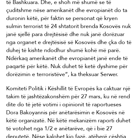
të Bashkuara. Dhe, e shoh më shumë se të
çuditshme nëse amerikanët dhe evropianët do ta
duronin këtë, për faktin se personat që kryen
sulmin terrorist të 24 shtatorit brenda Kosovës nuk
janë sjellë para drejtësisë dhe nuk janë dorëzuar
nga organet e drejtësisë së Kosovës dhe çka do të
duhej të kishte ndodhur shumë kohë më parë.
Ndërkaq amerikanët dhe evropianët janë ende të
paqartë për këtë. Nuk duhet të ketë dyshime për
dorëzimin e terroristëve”, ka theksuar Serwer.
Komiteti Politik i Këshillit të Evropës ka caktuar një
takim të jashtëzakonshëm për 27 mars, ku në rend
dite do të jetë votimi i opinionit të raportueses
Dora Bakoyannis për anëtarësimin e Kosovës në
këtë organizatë. Në këtë mekanizëm raporti duhet
të votohet nga 1/2 e anëtarëve, që i bie 27
deputetë. Nëse kalohet kjo fazë, atëherë çështja