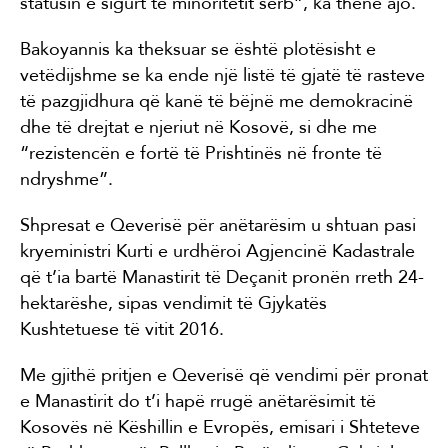
statusin e sigurt të minoritetit serb”, ka thënë ajo.
Bakoyannis ka theksuar se është plotësisht e
vetëdijshme se ka ende një listë të gjatë të rasteve
të pazgjidhura që kanë të bëjnë me demokracinë
dhe të drejtat e njeriut në Kosovë, si dhe me
“rezistencën e fortë të Prishtinës në fronte të
ndryshme”.
Shpresat e Qeverisë për anëtarësim u shtuan pasi
kryeministri Kurti e urdhëroi Agjencinë Kadastrale
që t’ia bartë Manastirit të Deçanit pronën rreth 24-
hektarëshe, sipas vendimit të Gjykatës
Kushtetuese të vitit 2016.
Me gjithë pritjen e Qeverisë që vendimi për pronat
e Manastirit do t’i hapë rrugë anëtarësimit të
Kosovës në Këshillin e Evropës, emisari i Shteteve