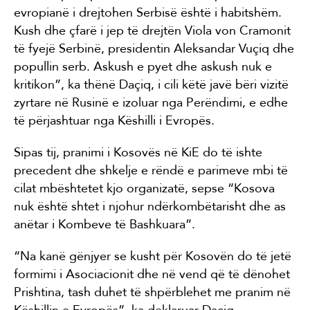
evropianë i drejtohen Serbisë është i habitshëm.
Kush dhe çfarë i jep të drejtën Viola von Cramonit
të fyejë Serbinë, presidentin Aleksandar Vuçiq dhe
popullin serb. Askush e pyet dhe askush nuk e
kritikon”, ka thënë Daçiq, i cili këtë javë bëri vizitë
zyrtare në Rusinë e izoluar nga Perëndimi, e edhe
të përjashtuar nga Këshilli i Evropës.
Sipas tij, pranimi i Kosovës në KiE do të ishte
precedent dhe shkelje e rëndë e parimeve mbi të
cilat mbështetet kjo organizatë, sepse “Kosova
nuk është shtet i njohur ndërkombëtarisht dhe as
anëtar i Kombeve të Bashkuara”.
“Na kanë gënjyer se kusht për Kosovën do të jetë
formimi i Asociacionit dhe në vend që të dënohet
Prishtina, tash duhet të shpërblehet me pranim në
Këshillin e Evropës”, ka deklaruar Daçiq.