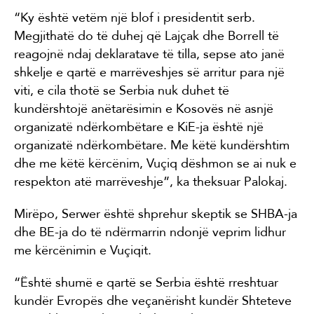
“Ky është vetëm një blof i presidentit serb.
Megjithatë do të duhej që Lajçak dhe Borrell të
reagojnë ndaj deklaratave të tilla, sepse ato janë
shkelje e qartë e marrëveshjes së arritur para një
viti, e cila thotë se Serbia nuk duhet të
kundërshtojë anëtarësimin e Kosovës në asnjë
organizatë ndërkombëtare e KiE-ja është një
organizatë ndërkombëtare. Me këtë kundërshtim
dhe me këtë kërcënim, Vuçiq dëshmon se ai nuk e
respekton atë marrëveshje”, ka theksuar Palokaj.
Mirëpo, Serwer është shprehur skeptik se SHBA-ja
dhe BE-ja do të ndërmarrin ndonjë veprim lidhur
me kërcënimin e Vuçiqit.
“Është shumë e qartë se Serbia është rreshtuar
kundër Evropës dhe veçanërisht kundër Shteteve