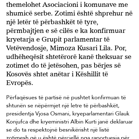
themelohet Asociacioni i komunave me
shumicë serbe. Zotimi është shprehur në
një letër të përbashkët të tyre,
përmbajtjen e së cilës e ka konfirmuar
kryetarja e Grupit parlamentar të
Vetëvendosje, Mimoza Kusari Lila. Por,
udhëheqësit shtetërorë kanë theksuar se
zotimet do të jetësohen, pas bërjes së
Kosovës shtet anëtar i Këshillit të
Evropës.
Përfaqësues të partisë në pushtet konfirmuan të
shtunën se nëpërmjet një letre të përbashkët,
presidentja Vjosa Osmani, kryeparlamentari Glauk
Konjufca dhe kryeministri Albin Kurti janë deklaruar
se do ta respektojnë besnikërisht një listë
zotimesh që u është përcjellë nga raportuesja për