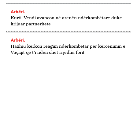
Arbëri.
Kurti: Vendi avancon në arenën ndërkombëtare duke
krijuar partneritete
Arbëri.
Haxhiu kërkon reagim ndërkombëtar për kërcënimin e
Vuçiqit që t’i ndërrohet rrjedha Ibrit