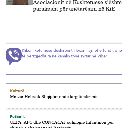
Asociacionit në Kushtetuese s’është
parakusht për anëtarësim në KiE
Klikoni këtu nëse dëshironi t'i lexoni lajmet e fundit dhe
të përzgjedhura në kanalin tonë zyrtar në Viber
Kulturë.
Muzeu Hebraik Shqiptar ende larg finalizimit
Futboll.
UEFA, AFC dhe CONCACAF sulmojnë Infantinon për
shitjen e aksioneve të Botërorit