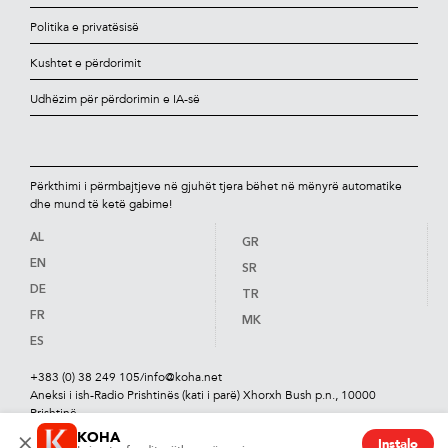
Politika e privatësisë
Kushtet e përdorimit
Udhëzim për përdorimin e IA-së
Përkthimi i përmbajtjeve në gjuhët tjera bëhet në mënyrë automatike
dhe mund të ketë gabime!
AL
GR
EN
SR
DE
TR
FR
MK
ES
+383 (0) 38 249 105
/
info@koha.net
Aneksi i ish-Radio Prishtinës (kati i parë) Xhorxh Bush p.n., 10000
Prishtinë
KOHA
×
Instalo