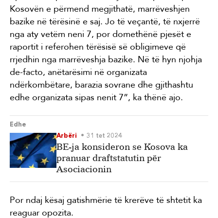
Kosovën e përmend megjithatë, marrëveshjen
bazike në tërësinë e saj. Jo të veçantë, të nxjerrë
nga aty vetëm neni 7, por domethënë pjesët e
raportit i referohen tërësisë së obligimeve që
rrjedhin nga marrëveshja bazike. Në të hyn njohja
de-facto, anëtarësimi në organizata
ndërkombëtare, barazia sovrane dhe gjithashtu
edhe organizata sipas nenit 7”, ka thënë ajo.
Edhe
Arbëri
31 tet 2024
BE-ja konsideron se Kosova ka
pranuar draftstatutin për
Asociacionin
Por ndaj kësaj gatishmërie të krerëve të shtetit ka
reaguar opozita.