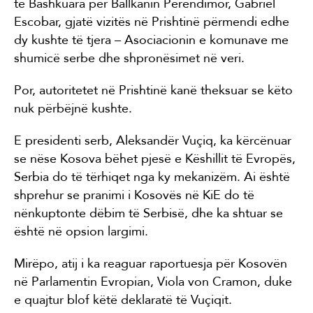
të Bashkuara për Ballkanin Perëndimor, Gabriel
Escobar, gjatë vizitës në Prishtinë përmendi edhe
dy kushte të tjera – Asociacionin e komunave me
shumicë serbe dhe shpronësimet në veri.
Por, autoritetet në Prishtinë kanë theksuar se këto
nuk përbëjnë kushte.
E presidenti serb, Aleksandër Vuçiq, ka kërcënuar
se nëse Kosova bëhet pjesë e Këshillit të Evropës,
Serbia do të tërhiqet nga ky mekanizëm. Ai është
shprehur se pranimi i Kosovës në KiE do të
nënkuptonte dëbim të Serbisë, dhe ka shtuar se
është në opsion largimi.
Mirëpo, atij i ka reaguar raportuesja për Kosovën
në Parlamentin Evropian, Viola von Cramon, duke
e quajtur blof këtë deklaratë të Vuçiqit.