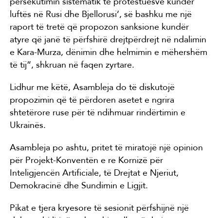
persekutimin sistematik të protestuesve kundër
luftës në Rusi dhe Bjellorusi’, së bashku me një
raport të tretë që propozon sanksione kundër
atyre që janë të përfshirë drejtpërdrejt në ndalimin
e Kara-Murza, dënimin dhe helmimin e mëhershëm
të tij”, shkruan në faqen zyrtare.
Lidhur me këtë, Asambleja do të diskutojë
propozimin që të përdoren asetet e ngrira
shtetërore ruse për të ndihmuar rindërtimin e
Ukrainës.
Asambleja po ashtu, pritet të miratojë një opinion
për Projekt-Konventën e re Kornizë për
Inteligjencën Artificiale, të Drejtat e Njeriut,
Demokracinë dhe Sundimin e Ligjit.
Pikat e tjera kryesore të sesionit përfshijnë një