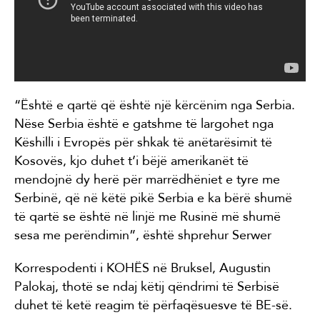
“Është e qartë që është një kërcënim nga Serbia.
Nëse Serbia është e gatshme të largohet nga
Këshilli i Evropës për shkak të anëtarësimit të
Kosovës, kjo duhet t’i bëjë amerikanët të
mendojnë dy herë për marrëdhëniet e tyre me
Serbinë, që në këtë pikë Serbia e ka bërë shumë
të qartë se është në linjë me Rusinë më shumë
sesa me perëndimin”, është shprehur Serwer
Korrespodenti i KOHËS në Bruksel, Augustin
Palokaj, thotë se ndaj këtij qëndrimi të Serbisë
duhet të ketë reagim të përfaqësuesve të BE-së.