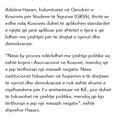
Adelina Hasani, hulumtuese në Qendrën e
Kosovës për Studime të Sigurisë (QKSS), thotë se
edhe ndaj Kosovës duhet të aplikohen standardet
e njëjta që janë aplikuar për shtetet e tjera e që
lidhen me çështjet për të drejtat e njeriut dhe
demokracisë.
“Nëse ky proces ndërlidhet me çështje politike siç
është krijimi i Asociacionit në Kosovë, mendoj që
e jep tërthorazi një mesazh negativ. Nëse
institucionet fokusohen në fuqizimin e të drejtave
të njeriut dhe demokracisë e nuk është shumë e
mjaftueshme për t’u anëtarësuar në KiE, por duhet
të fokusohet në çështje politike, mendoj që kjo
tërthorazi e jep një mesazh negativ”, është
shprehur Hasani.