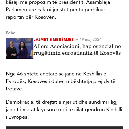
kësaj, me propozim të presidentit, Asambleja
Parlamentare caktoi juristët për ta përpiluar
raportin për Kosovën.
Edhe
LAJMET E MBRËMJES
19 maj 2024
Allen: Asociacioni, hap esencial në
rrugëtimin euroatlantik të Kosovës
Nga 46 shtete anëtare sa janë në Këshillin e
Evropës, Kosovës i duhet mbështetja prej dy të
tretave.
Demokracia, të drejtat e njeriut dhe sundimi i ligji
janë tri vlerat kryesore mbi të cilat qëndron Këshilli
i Evropës.