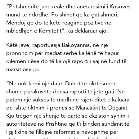
“Pritshmëritë janë reale dhe anëtarësimi i Kosovës
mund të ndodhë. Po shihet që ka gatishmëri.
Mendoj që do të ketë reagime pozitive në
mbledhjen e Komitetit”, ka deklaruar ajo.
Këtë javë, raportuesja Bakoyannis, në një
prononcim për mediat serbe ka lënë të hapur
dilemën nëse do të kalojë raporti i saj në fund të
marsit ose jo.
“Ne nuk kemi një datë. Duhet të plotësohen
shumë parakushte derisa raporti të jetë gati. Ne
patëm një sukses të madh në rajon ditët e kaluara,
që ishte rikthimi i pronës së Manastirit të Deçanit.
Kjo tregon një shenjë të qartë se ekziston synimi i
autoriteteve në Prishtinë që t’i binden sundimit të
ligjit dhe të fillojnë reformat e nevojshme për