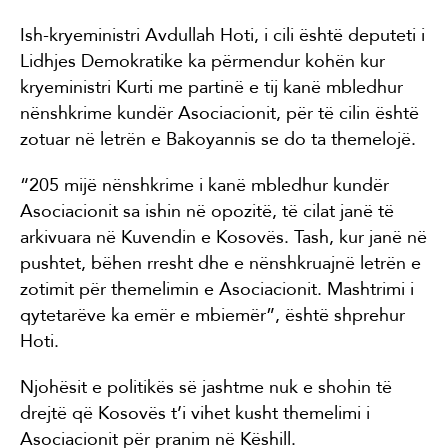
Ish-kryeministri Avdullah Hoti, i cili është deputeti i
Lidhjes Demokratike ka përmendur kohën kur
kryeministri Kurti me partinë e tij kanë mbledhur
nënshkrime kundër Asociacionit, për të cilin është
zotuar në letrën e Bakoyannis se do ta themelojë.
“205 mijë nënshkrime i kanë mbledhur kundër
Asociacionit sa ishin në opozitë, të cilat janë të
arkivuara në Kuvendin e Kosovës. Tash, kur janë në
pushtet, bëhen rresht dhe e nënshkruajnë letrën e
zotimit për themelimin e Asociacionit. Mashtrimi i
qytetarëve ka emër e mbiemër”, është shprehur
Hoti.
Njohësit e politikës së jashtme nuk e shohin të
drejtë që Kosovës t’i vihet kusht themelimi i
Asociacionit për pranim në Këshill.