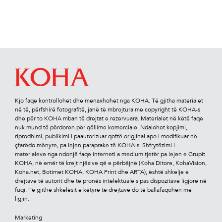
Kjo faqe kontrollohet dhe menaxhohet nga KOHA. Të gjitha materialet
në të, përfshirë fotograﬁtë, janë të mbrojtura me copyright të KOHA-s
dhe për to KOHA mban të drejtat e rezervuara. Materialet në këtë faqe
nuk mund të përdoren për qëllime komerciale. Ndalohet kopjimi,
riprodhimi, publikimi i paautorizuar qoftë origjinal apo i modiﬁkuar në
çfarëdo mënyre, pa lejen paraprake të KOHA-s. Shfrytëzimi i
materialeve nga ndonjë faqe interneti a medium tjetër pa lejen e Grupit
KOHA, në emër të krejt njësive që e përbëjnë (Koha Ditore, KohaVision,
Koha.net, Botimet KOHA, KOHA Print dhe ARTA), është shkelje e
drejtave të autorit dhe të pronës intelektuale sipas dispozitave ligjore në
fuqi. Të gjithë shkelësit e këtyre të drejtave do të ballafaqohen me
ligjin.
Marketing