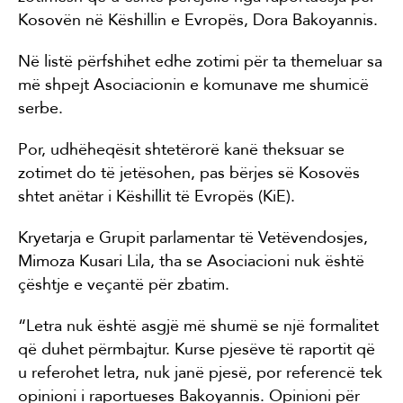
Kosovën në Këshillin e Evropës, Dora Bakoyannis.
Në listë përfshihet edhe zotimi për ta themeluar sa
më shpejt Asociacionin e komunave me shumicë
serbe.
Por, udhëheqësit shtetërorë kanë theksuar se
zotimet do të jetësohen, pas bërjes së Kosovës
shtet anëtar i Këshillit të Evropës (KiE).
Kryetarja e Grupit parlamentar të Vetëvendosjes,
Mimoza Kusari Lila, tha se Asociacioni nuk është
çështje e veçantë për zbatim.
“Letra nuk është asgjë më shumë se një formalitet
që duhet përmbajtur. Kurse pjesëve të raportit që
u referohet letra, nuk janë pjesë, por referencë tek
opinioni i raportueses Bakoyannis. Opinioni për