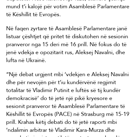
mund t’i kalojë për votim Asamblesë Parlamentare
të Këshillit të Evropës.
Në faqen zyrtare të Asamblesë Parlamentare janë
listuar çështjet që pritet të diskutohen në sesionin
pranveror nga 15 deri më 16 prill. Në fokus do të
jenë vdekja e opozitarit rus, Aleksej Navalni, dhe
lufta në Ukrainë.
“Një debat urgjent mbi ‘vdekjen e Aleksej Navalni
dhe për nevojën për t’iu kundërvënë regjimit
totalitar të Vladimir Putinit e luftës së tij kundër
demokracisë’ do të jetë një pikë kryesore e
sesionit pranveror të Asamblesë Parlamentare të
Këshillit të Evropës (PACE) në Strasburg më 15-19
prill. Krahas këtij debati do të jetë raporti mbi
‘ndalimin arbitrar të Vladimir Kara-Murza dhe