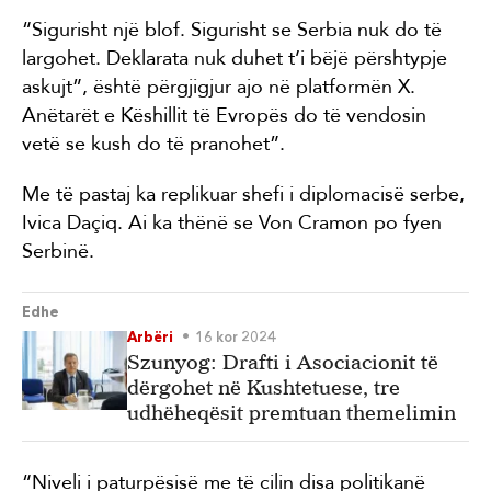
“Sigurisht një blof. Sigurisht se Serbia nuk do të
largohet. Deklarata nuk duhet t’i bëjë përshtypje
askujt”, është përgjigjur ajo në platformën X.
Anëtarët e Këshillit të Evropës do të vendosin
vetë se kush do të pranohet”.
Me të pastaj ka replikuar shefi i diplomacisë serbe,
Ivica Daçiq. Ai ka thënë se Von Cramon po fyen
Serbinë.
Edhe
Arbëri
16 kor 2024
Szunyog: Drafti i Asociacionit të
dërgohet në Kushtetuese, tre
udhëheqësit premtuan themelimin
“Niveli i paturpësisë me të cilin disa politikanë