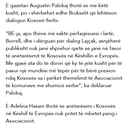
E gazetari Augustin Palokaj thotë se me këtë
kusht, po i shërbehet edhe Brukselit që lehtëson
dialogun Kosovë-Serbi.
“BE-ja, apo thënë më saktë përfaqësuesi i lartë,
Borrell, dhe i dërguari për dialog Lajçak, asnjëherë
publikisht nuk janë shprehur qartë se janë në favor
të anëtarësimit të Kosovës në Këshillin e Evropës.
Me gjasë ata do të donin që ky të jetë kusht për të
pasur një mundësi më tepër për të bërë presion
ndaj Kosovës sa i përket themelimit të Asociacionit
të komunave me shumicë serbe”, ka deklaruar
Palokaj.
E Adelina Hasani thotë se anëtarësimi i Kosovës
në Këshill të Evropës nuk pritet të mbetet peng i
Asociacionit.