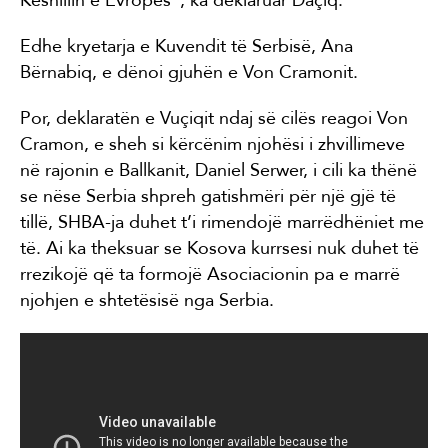
Edhe kryetarja e Kuvendit të Serbisë, Ana
Bërnabiq, e dënoi gjuhën e Von Cramonit.
Por, deklaratën e Vuçiqit ndaj së cilës reagoi Von
Cramon, e sheh si kërcënim njohësi i zhvillimeve
në rajonin e Ballkanit, Daniel Serwer, i cili ka thënë
se nëse Serbia shpreh gatishmëri për një gjë të
tillë, SHBA-ja duhet t’i rimendojë marrëdhëniet me
të. Ai ka theksuar se Kosova kurrsesi nuk duhet të
rrezikojë që ta formojë Asociacionin pa e marrë
njohjen e shtetësisë nga Serbia.