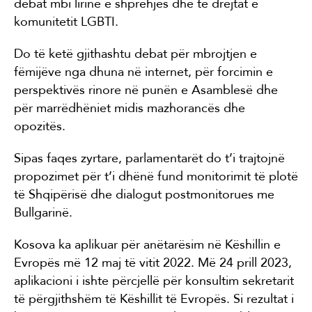
debat mbi lirinë e shprehjes dhe të drejtat e
komunitetit LGBTI.
Do të ketë gjithashtu debat për mbrojtjen e
fëmijëve nga dhuna në internet, për forcimin e
perspektivës rinore në punën e Asamblesë dhe
për marrëdhëniet midis mazhorancës dhe
opozitës.
Sipas faqes zyrtare, parlamentarët do t’i trajtojnë
propozimet për t’i dhënë fund monitorimit të plotë
të Shqipërisë dhe dialogut postmonitorues me
Bullgarinë.
Kosova ka aplikuar për anëtarësim në Këshillin e
Evropës më 12 maj të vitit 2022. Më 24 prill 2023,
aplikacioni i ishte përcjellë për konsultim sekretarit
të përgjithshëm të Këshillit të Evropës. Si rezultat i