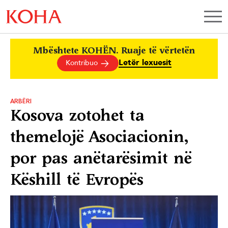
Mbështete KOHËN. Ruaje të vërtetën
Letër lexuesit
Kontribuo
ARBËRI
Kosova zotohet ta
themelojë Asociacionin,
por pas anëtarësimit në
Këshill të Evropës