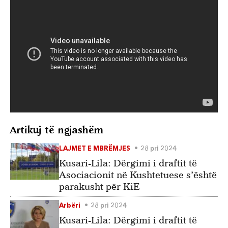
Artikuj të ngjashëm
LAJMET E MBRËMJES
28 pri 2024
Kusari-Lila: Dërgimi i draftit të
Asociacionit në Kushtetuese s’është
parakusht për KiE
Arbëri
28 pri 2024
Kusari-Lila: Dërgimi i draftit të