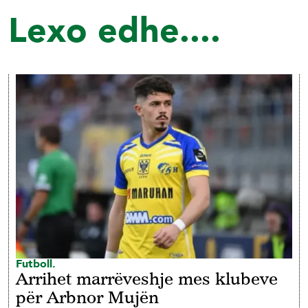
Lexo edhe....
Futboll.
Arrihet marrëveshje mes klubeve
për Arbnor Mujën