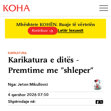
Mbështete KOHËN. Ruaje të vërtetën
Letër lexuesit
Kontribuo
KARIKATURA
Karikatura e ditës -
Premtime me "shleper"
Nga:
Jeton Mikullovci
4 qershor 2026 07:50
Shpërndaje në: