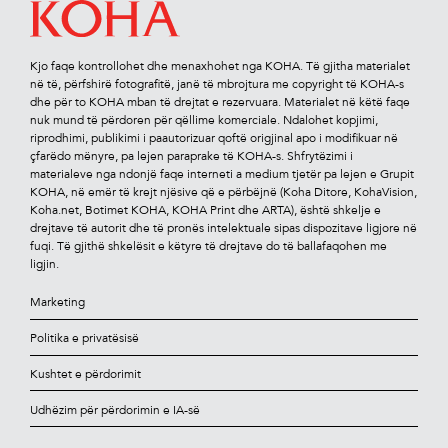
Kjo faqe kontrollohet dhe menaxhohet nga KOHA. Të gjitha materialet
në të, përfshirë fotograﬁtë, janë të mbrojtura me copyright të KOHA-s
dhe për to KOHA mban të drejtat e rezervuara. Materialet në këtë faqe
nuk mund të përdoren për qëllime komerciale. Ndalohet kopjimi,
riprodhimi, publikimi i paautorizuar qoftë origjinal apo i modiﬁkuar në
çfarëdo mënyre, pa lejen paraprake të KOHA-s. Shfrytëzimi i
materialeve nga ndonjë faqe interneti a medium tjetër pa lejen e Grupit
KOHA, në emër të krejt njësive që e përbëjnë (Koha Ditore, KohaVision,
Koha.net, Botimet KOHA, KOHA Print dhe ARTA), është shkelje e
drejtave të autorit dhe të pronës intelektuale sipas dispozitave ligjore në
fuqi. Të gjithë shkelësit e këtyre të drejtave do të ballafaqohen me
ligjin.
Marketing
Politika e privatësisë
Kushtet e përdorimit
Udhëzim për përdorimin e IA-së